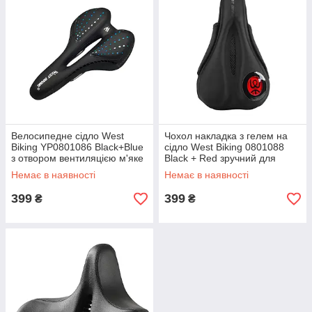
Велосипедне сідло West
Чохол накладка з гелем на
Biking YP0801086 Black+Blue
сідло West Biking 0801088
з отвором вентиляцією м'яке
Black + Red зручний для
спортивне шт.
спорту шт.
Немає в наявності
Немає в наявності
399
399
₴
₴