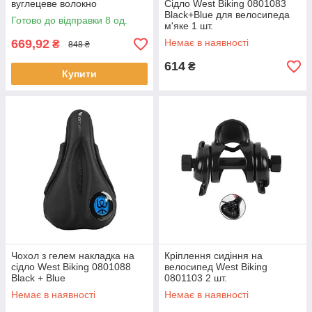
вуглецеве волокно
Сідло West Biking 0801083
ергономічне з 3D структурою
Black+Blue для велосипеда
Готово до відправки 8 од.
8 шт.
м'яке 1 шт.
669,92
Немає в наявності
₴
848 ₴
614
₴
Купити
Чохол з гелем накладка на
Кріплення сидіння на
сідло West Biking 0801088
велосипед West Biking
Black + Blue
0801103 2 шт.
Немає в наявності
Немає в наявності