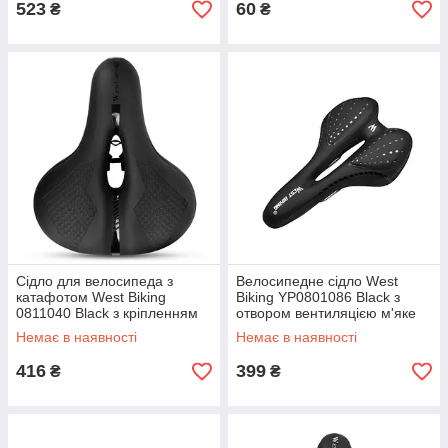
523
60
₴
₴
Сідло для велосипеда з
Велосипедне сідло West
катафотом West Biking
Biking YP0801086 Black з
0811040 Black з кріпленням
отвором вентиляцією м'яке
шт
спортивне шт.
Немає в наявності
Немає в наявності
416
399
₴
₴