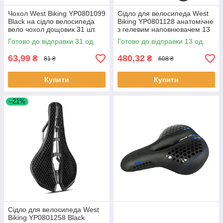
Чохол West Biking YP0801099
Сідло для велосипеда West
Black на сідло велосипеда
Biking YP0801128 анатомічне
вело чохол дощовик 31 шт.
з гелевим наповнювачем 13
шт.
Готово до відправки 31 од.
Готово до відправки 13 од.
63,99
480,32
₴
₴
81 ₴
608 ₴
Купити
Купити
–21%
Сідло для велосипеда West
Biking YP0801258 Black