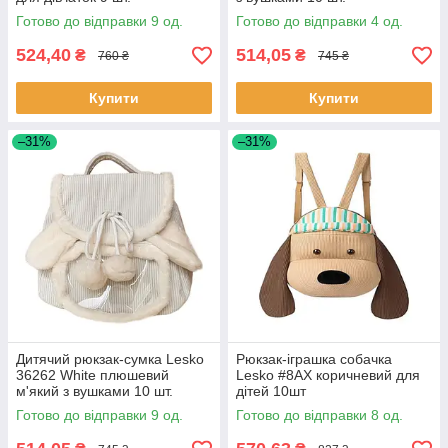
Готово до відправки 9 од.
Готово до відправки 4 од.
524,40
514,05
₴
₴
760 ₴
745 ₴
Купити
Купити
–31%
–31%
Дитячий рюкзак-сумка Lesko
Рюкзак-іграшка собачка
36262 White плюшевий
Lesko #8AX коричневий для
м'який з вушками 10 шт.
дітей 10шт
Готово до відправки 9 од.
Готово до відправки 8 од.