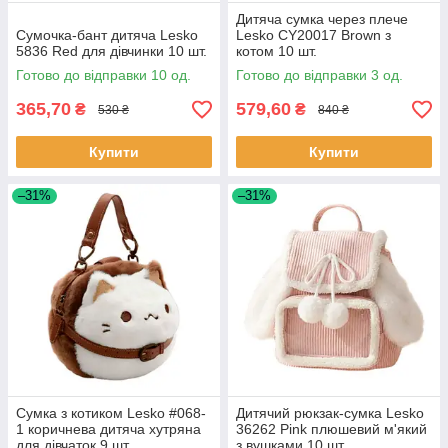
Дитяча сумка через плече
Сумочка-бант дитяча Lesko
Lesko CY20017 Brown з
5836 Red для дівчинки 10 шт.
котом 10 шт.
Готово до відправки 10 од.
Готово до відправки 3 од.
365,70
579,60
₴
₴
530 ₴
840 ₴
Купити
Купити
–31%
–31%
Сумка з котиком Lesko #068-
Дитячий рюкзак-сумка Lesko
1 коричнева дитяча хутряна
36262 Pink плюшевий м'який
для дівчаток 9 шт.
з вушками 10 шт.