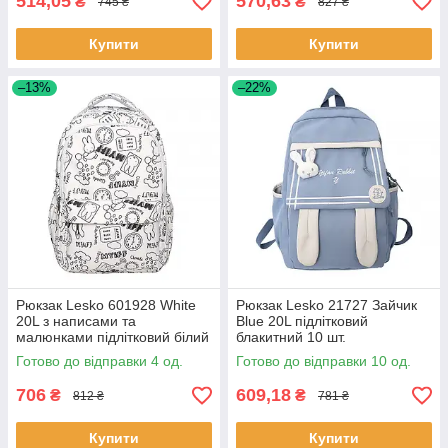
514,05
570,63
₴
₴
745 ₴
827 ₴
Купити
Купити
–13%
–22%
Рюкзак Lesko 601928 White
Рюкзак Lesko 21727 Зайчик
20L з написами та
Blue 20L підлітковий
малюнками підлітковий білий
блакитний 10 шт.
4 шт.
Готово до відправки 4 од.
Готово до відправки 10 од.
706
609,18
₴
₴
812 ₴
781 ₴
Купити
Купити