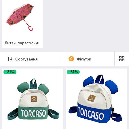
Дитячі парасольки
Сортування
0
Фільтри
–31%
–31%