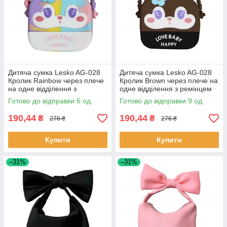
Дитяча сумка Lesko AG-028
Дитяча сумка Lesko AG-028
Кролик Rainbow через плече
Кролик Brown через плече на
на одне відділення з
одне відділення з ремінцем
ремінцем силіконова 6 шт.
силіконова 9 шт.
Готово до відправки 6 од.
Готово до відправки 9 од.
190,44
190,44
₴
₴
276 ₴
276 ₴
Купити
Купити
–31%
–31%