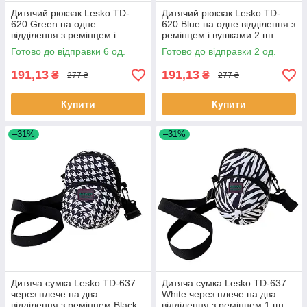
Дитячий рюкзак Lesko TD-
Дитячий рюкзак Lesko TD-
620 Green на одне
620 Blue на одне відділення з
відділення з ремінцем і
ремінцем і вушками 2 шт.
вушками 6 шт.
Готово до відправки 6 од.
Готово до відправки 2 од.
191,13
191,13
₴
₴
277 ₴
277 ₴
Купити
Купити
–31%
–31%
Дитяча сумка Lesko TD-637
Дитяча сумка Lesko TD-637
через плече на два
White через плече на два
відділення з ремінцем Black
відділення з ремінцем 1 шт.