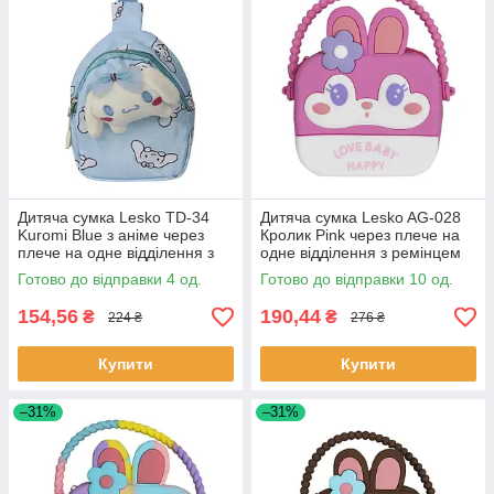
Дитяча сумка Lesko TD-34
Дитяча сумка Lesko AG-028
Kuromi Blue з аніме через
Кролик Pink через плече на
плече на одне відділення з
одне відділення з ремінцем
ремінцем 4 шт.
силіконова 10 шт.
Готово до відправки 4 од.
Готово до відправки 10 од.
154,56
190,44
₴
₴
224 ₴
276 ₴
Купити
Купити
–31%
–31%