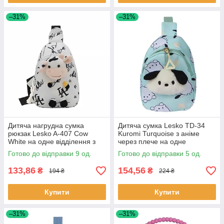
–31%
–31%
Дитяча нагрудна сумка
Дитяча сумка Lesko TD-34
рюкзак Lesko A-407 Cow
Kuromi Turquoise з аніме
White на одне відділення з
через плече на одне
ремінцем 9 шт.
відділення з ремінцем 5 шт.
Готово до відправки 9 од.
Готово до відправки 5 од.
133,86
154,56
₴
₴
194 ₴
224 ₴
Купити
Купити
–31%
–31%