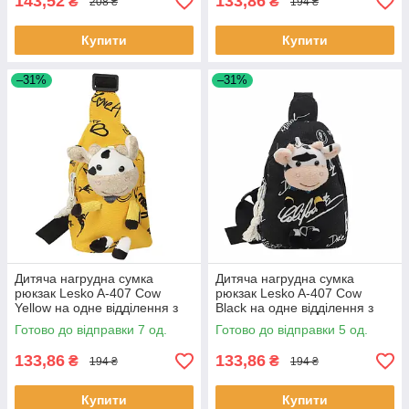
143,52
133,86
₴
₴
208 ₴
194 ₴
Купити
Купити
–31%
–31%
Дитяча нагрудна сумка
Дитяча нагрудна сумка
рюкзак Lesko A-407 Cow
рюкзак Lesko A-407 Cow
Yellow на одне відділення з
Black на одне відділення з
ремінцем 7 шт.
ремінцем 5 шт.
Готово до відправки 7 од.
Готово до відправки 5 од.
133,86
133,86
₴
₴
194 ₴
194 ₴
Купити
Купити