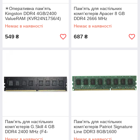
☀Оперативна пам'ять
Пам'ять для настільних
Kingston DDR4 4GB/2400
комп'ютерів Apacer 8 GB
ValueRAM (KVR24N17S6/4)
DDR4 2666 MHz
для настільних ПК 2 шт.
(A4U08G26CRIBH05-1) шт
Немає в наявності
Немає в наявності
549
687
₴
₴
Пам'ять для настільних
Пам'ять для настільних
комп'ютерів G.Skill 4 GB
комп'ютерів Patriot Signature
DDR4 2400 MHz (F4-
Line DDR3 8GB/1600
2400C17S-4GNT) шт
(PSD38G16002) шт
Немає в наявності
Немає в наявності