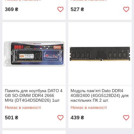
369
527
₴
₴
Память для ноутбука DATO 4
Модуль пам'яті Dato DDR4
GB SO-DIMM DDR4 2666
4GB/2400 (4GG5128D24) для
MHz (DT4G4DSDND26) 1шт
настільних ПК 2 шт.
Немає в наявності
Немає в наявності
501
439
₴
₴