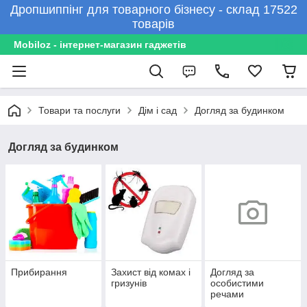
Дропшиппінг для товарного бізнесу - склад 17522
товарів
Mobiloz - інтернет-магазин гаджетів
Товари та послуги
Дім і сад
Догляд за будинком
Догляд за будинком
Прибирання
Захист від комах і
Догляд за
гризунів
особистими
речами