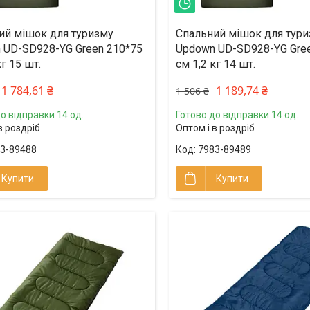
ишилось 2 дні
Залишилось 2 дні
ий мішок для туризму
Спальний мішок для тур
 UD-SD928-YG Green 210*75
Updown UD-SD928-YG Gre
кг 15 шт.
см 1,2 кг 14 шт.
1 784,61 ₴
1 189,74 ₴
1 506 ₴
о відправки 14 од.
Готово до відправки 14 од.
в роздріб
Оптом і в роздріб
3-89488
7983-89489
Купити
Купити