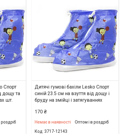
ko Спорт
Дитячі гумові бахіли Lesko Спорт
д дощу та
синій 23.5 см на взуття від дощу і
ах шт.
бруду на змійці і затягуваннях
170 ₴
в роздріб
Немає в наявності
Оптом і в роздріб
3717-12143