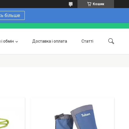
Кошик
сь більше
і обмін
Доставка і оплата
Статті
 замовити онлайн
Про нас
Контакти
Напишіть нам в Telegram
Фотогалерея