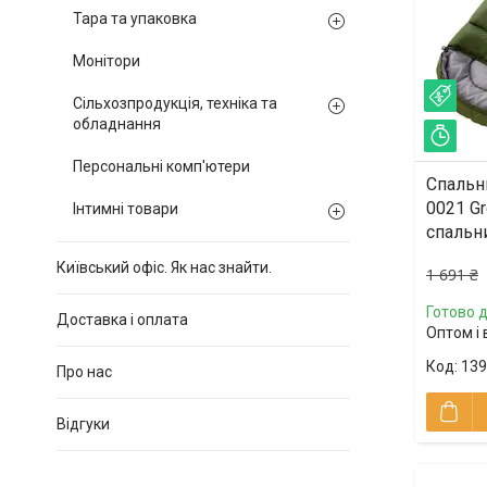
Тара та упаковка
Монітори
–21
Сільхозпродукція, техніка та
обладнання
Зал
Персональні комп'ютери
Спальн
0021 Gr
Інтимні товари
спальни
Київський офіс. Як нас знайти.
1 691 ₴
Готово д
Доставка і оплата
Оптом і 
139
Про нас
Відгуки