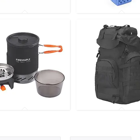
 подсумки
Каремати і сидушки
обладнання для туризму
Туристичні рюкзаки