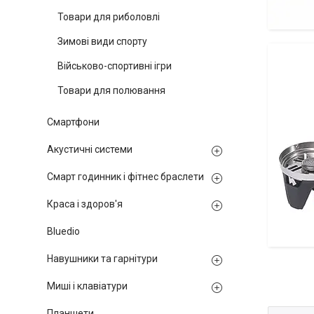
Товари для риболовлі
Зимові види спорту
Навісні
Військово-спортивні ігри
Товари для полювання
Смартфони
Акустичні системи
Смарт годинник і фітнес браслети
Краса і здоров'я
Bluedio
Навушники та гарнітури
Газове 
Миші і клавіатури
Планшети