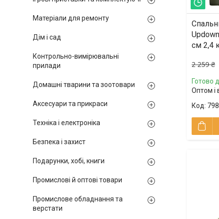
Зал
Матеріали для ремонту
Спальн
Updown
Дім і сад
см 2,4 
Контрольно-вимірювальні
2 259 ₴
прилади
Готово д
Домашні тварини та зоотовари
Оптом і 
Аксесуари та прикраси
798
Техніка і електроніка
Безпека і захист
Подарунки, хобі, книги
Промислові й оптові товари
Промислове обладнання та
верстати