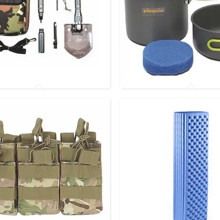
чні інструменти
Туристична посуд