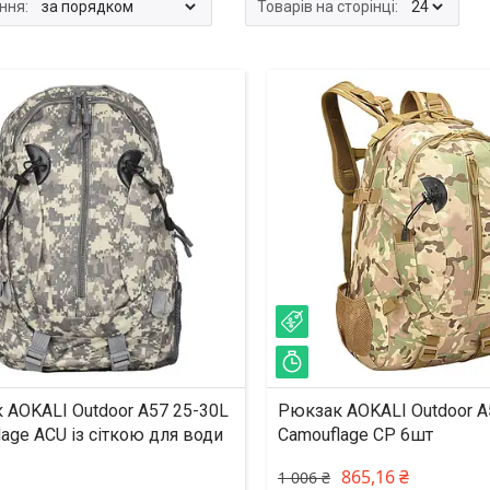
%
–14%
ишилось 22 дні
Залишилось 2 дні
 AOKALI Outdoor A57 25-30L
Рюкзак AOKALI Outdoor A
age ACU із сіткою для води
Camouflage CP 6шт
865,16 ₴
1 006 ₴