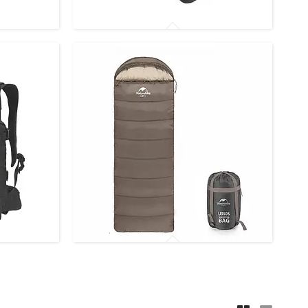
Надувні подушки безпеки та
підголовники
Спальні мішки