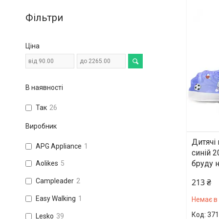
Фільтри
Ціна
В наявності
Так
26
Виробник
Дитячі 
APG Appliance
1
синій 2
бруду н
Aolikes
5
213 ₴
Campleader
2
Easy Walking
1
Немає в
371
Lesko
39