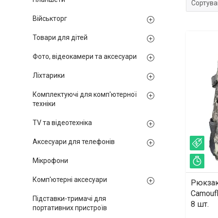
Військторг
Товари для дітей
Фото, відеокамери та аксесуари
Ліхтарики
Комплектуючі для комп'ютерної
техніки
TV та відеотехніка
Аксесуари для телефонів
–9
Мікрофони
Зал
Комп'ютерні аксесуари
Рюкзак
Camoufl
Підставки-тримачі для
8 шт.
портативних пристроїв