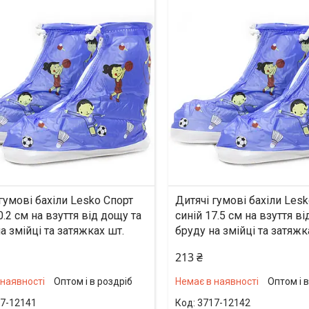
гумові бахіли Lesko Спорт
Дитячі гумові бахіли Les
0.2 см на взуття від дощу та
синій 17.5 см на взуття ві
а змійці та затяжках шт.
бруду на змійці та затяжк
213 ₴
 наявності
Оптом і в роздріб
Немає в наявності
Оптом і 
7-12141
3717-12142