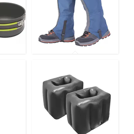
Туристичні бахіли, гамаші