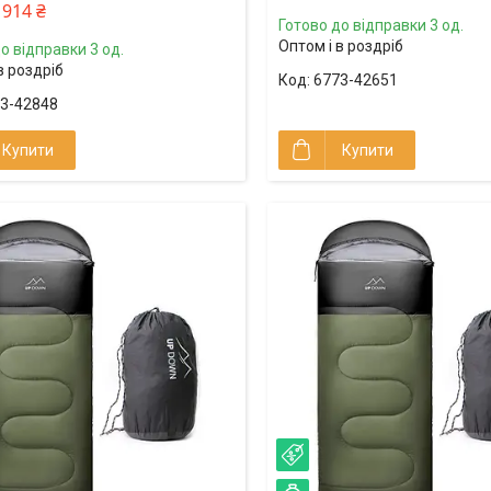
914 ₴
Готово до відправки 3 од.
Оптом і в роздріб
о відправки 3 од.
в роздріб
6773-42651
3-42848
Купити
Купити
%
–21%