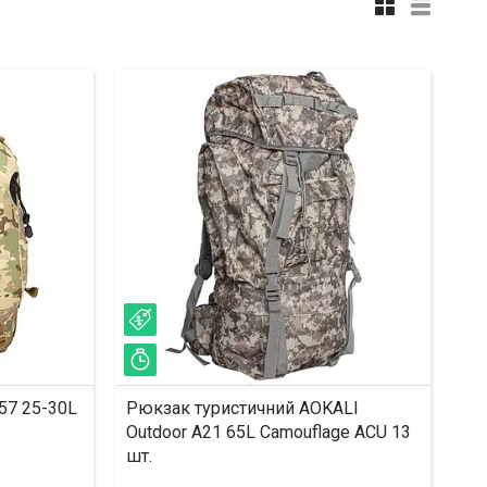
–9%
Залишилось 39 днів
57 25-30L
Рюкзак туристичний AOKALI
Outdoor A21 65L Camouflage ACU 13
шт.