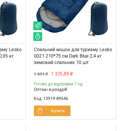
–21%
Залишилось 2 дні
зму Lesko
Спальний мішок для туризму Lesko
0,95 кг
0021 210*75 см Dark Blue 2,4 кг
зимовий спальник 10 шт.
1 335,89 ₴
1 691 ₴
Готово до відправки 7 од.
Оптом і в роздріб
13919-89546
Купити