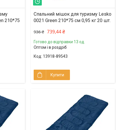
Залишилось 2 дні
изму
Спальний мішок для туризму Lesko
en 210*75
0021 Green 210*75 см 0,95 кг 20 шт.
739,44 ₴
936 ₴
Готово до відправки 13 од.
Оптом і в роздріб
13918-89543
Купити