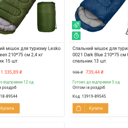
%
–21%
ишилось 2 дні
Залишилось 2 дні
ий мішок для туризму Lesko
Спальний мішок для тури
een 210*75 см 2,4 кг
0021 Dark Blue 210*75 см 
к 15 шт.
спальник 13 шт.
1 335,89 ₴
739,44 ₴
936 ₴
о відправки 12 од.
Готово до відправки 5 од.
в роздріб
Оптом і в роздріб
18-89544
13919-89545
Купити
Купити