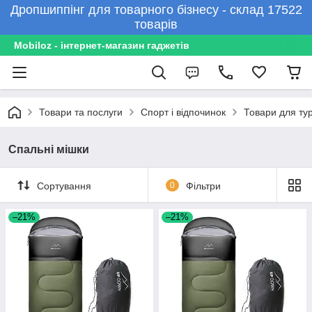
Дропшиппінг для товарного бізнесу - склад 17522
товарів
Mobiloz - інтернет-магазин гаджетів
Товари та послуги
Спорт і відпочинок
Товари для ту
Спальні мішки
Сортування
0
Фільтри
–21%
–21%