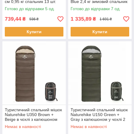
см 0,95 кг спальник 13 шт.
Blue 2,4 кг зимовий спальник
10 шт.
Готово до відправки 5 од.
Готово до відправки 7 од.
739,44
1 335,89
₴
₴
936 ₴
1 691 ₴
Купити
Купити
Туристичний спальний мішок
Туристичний спальний мішок
Naturehike U350 Brown +
Naturehike U150 Green +
Beige в чохлі з капюшоном
Gray з капюшоном у чохлі 2
шт.
шт.
Немає в наявності
Немає в наявності