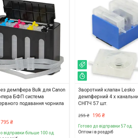
%
–23%
ишилось 46 днів
Залишилось 27 днів
ез демпфера Bulk для Canon
Зворотний клапан Lesko
нтера БФП система
демпферний 4 х канальни
ервного подавання чорнила
СНПЧ 57 шт.
196 ₴
255 ₴
795 ₴
Готово до відправки 57 од.
Оптом і в роздріб
о відправки більше 100 од.