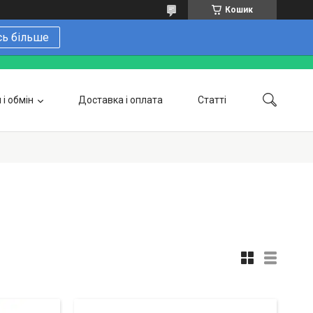
Кошик
сь більше
і обмін
Доставка і оплата
Статті
 замовити онлайн
Про нас
Контакти
Напишіть нам в Telegram
Фотогалерея