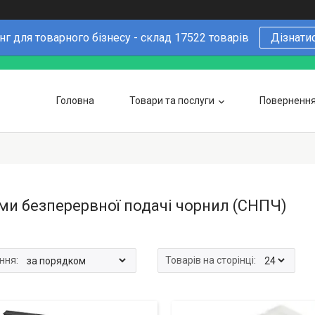
г для товарного бізнесу - склад 17522 товарів
Дізнати
Головна
Товари та послуги
Повернення 
Чому варто купувати у нас
6 причин
Оптовим покупцям
ми безперервної подачі чорнил (СНПЧ)