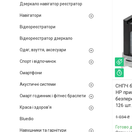
Дзеркало навігатор реєстратор
Навігатори
Відеореєстратори
Відеореєстратор дзеркало
Одяг, взуття, аксесуари
Спорт і відпочинок
–23
Смартфони
Зал
Акустичні системи
СНПЧ б
HP при
Смарт годинник і фітнес браслети
безпер
126 шт.
Краса і здоров'я
1 034 ₴
Bluedio
Готово д
Навушники та гарнітури