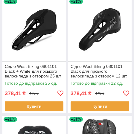
–21%
–21%
Сідло West Biking 0801101
Сідло West Biking 0801101
Black + White для гірського
Black для гірського
велосипеда з отвором 25 шт.
велосипеда з отвором 12 шт.
Готово до відправки 25 од.
Готово до відправки 12 од.
378,41
378,41
₴
₴
479 ₴
479 ₴
Купити
Купити
–21%
–21%