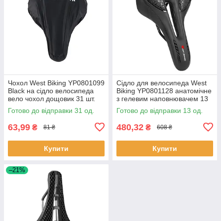
Чохол West Biking YP0801099
Сідло для велосипеда West
Black на сідло велосипеда
Biking YP0801128 анатомічне
вело чохол дощовик 31 шт.
з гелевим наповнювачем 13
шт.
Готово до відправки 31 од.
Готово до відправки 13 од.
63,99
480,32
₴
₴
81 ₴
608 ₴
Купити
Купити
–21%