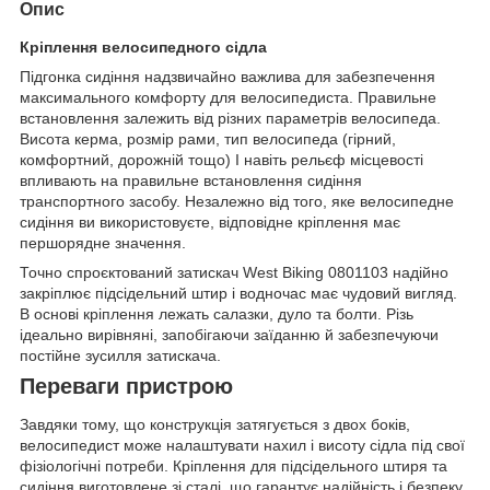
Опис
Кріплення велосипедного сідла
Підгонка сидіння надзвичайно важлива для забезпечення
максимального комфорту для велосипедиста. Правильне
встановлення залежить від різних параметрів велосипеда.
Висота керма, розмір рами, тип велосипеда (гірний,
комфортний, дорожній тощо) І навіть рельєф місцевості
впливають на правильне встановлення сидіння
транспортного засобу. Незалежно від того, яке велосипедне
сидіння ви використовуєте, відповідне кріплення має
першорядне значення.
Точно спроєктований затискач West Biking 0801103 надійно
закріплює підсідельний штир і водночас має чудовий вигляд.
В основі кріплення лежать салазки, дуло та болти. Різь
ідеально вирівняні, запобігаючи заїданню й забезпечуючи
постійне зусилля затискача.
Переваги пристрою
Завдяки тому, що конструкція затягується з двох боків,
велосипедист може налаштувати нахил і висоту сідла під свої
фізіологічні потреби. Кріплення для підсідельного штиря та
сидіння виготовлене зі сталі, що гарантує надійність і безпеку