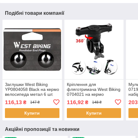
Подібні товари компанії
Заглушки West Biking
Кріплення для
Муль
YP0804058 Black на кермо
фляготримача West Biking
0719
велосипеда метал 6 шт.
0704021 на кермо
набі
велосипеда 9 шт.
для 
116,13
116,92
203
₴
₴
147 ₴
148 ₴
Купити
Купити
Акційні пропозиції та новинки