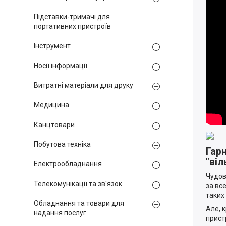
Підставки-тримачі для
портативних пристроїв
Інструмент
Носії інформації
Витратні матеріали для друку
Медицина
Канцтовари
Побутова техніка
Гарн
"віл
Електрообладнання
Чудов
Телекомунікації та зв'язок
за вс
таких
Обладнання та товари для
Але, 
надання послуг
прист