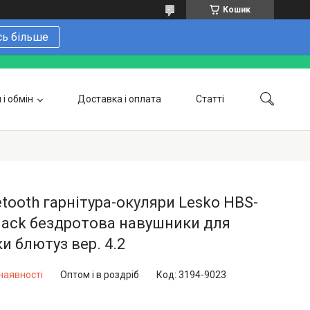
Кошик
сь більше
і обмін
Доставка і оплата
Статті
 замовити онлайн
Про нас
Контакти
Напишіть нам в Telegram
Фотогалерея
tooth гарнітура-окуляри Lesko HBS-
lack бездротова навушники для
и блютуз вер. 4.2
наявності
Оптом і в роздріб
Код:
3194-9023