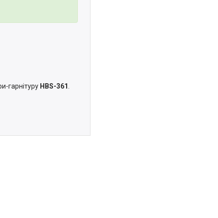
ри-гарнітуру
HBS-361
.