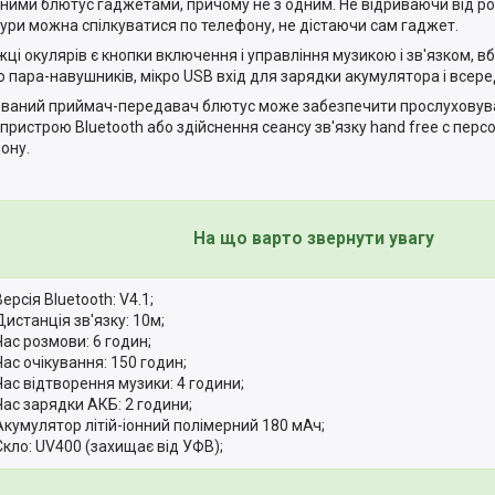
ними блютус гаджетами, причому не з одним. Не відриваючи від р
тури можна спілкуватися по телефону, не дістаючи сам гаджет.
жці окулярів є кнопки включення і управління музикою і зв'язком, 
о пара-навушників, мікро USB вхід для зарядки акумулятора і всере
ваний приймач-передавач блютус може забезпечити прослуховува
 пристрою Bluetooth або здійснення сеансу зв'язку hand free c пер
ону.
На що варто звернути увагу
Версія Bluetooth: V4.1;
Дистанція зв'язку: 10м;
Час розмови: 6 годин;
Час очікування: 150 годин;
Час відтворення музики: 4 години;
Час зарядки АКБ: 2 години;
Акумулятор літій-іонний полімерний 180 мАч;
Скло: UV400 (захищає від УФВ);