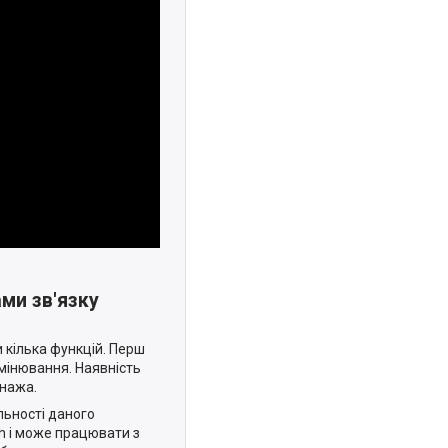
ами зв'язку
 кілька функцій. Перш
омінювання. Наявність
онажа.
альності даного
th і може працювати з