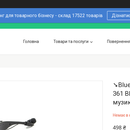
г для товарного бізнесу - склад 17522 товарів
Дізнати
Головна
Товари та послуги
Повернення 
Чому варто купувати у нас
6 причин
Оптовим покупцям
➘Blue
361 B
музик
Немає в 
498 ₴