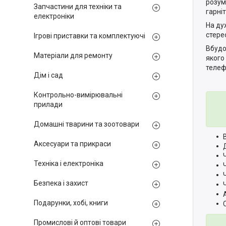
розум
Запчастини для техніки та
гарні
електроніки
На ду
стере
Ігрові приставки та комплектуючі
Вбудо
Матеріали для ремонту
якого
телеф
Дім і сад
Контрольно-вимірювальні
прилади
Домашні тварини та зоотовари
Аксесуари та прикраси
Техніка і електроніка
Безпека і захист
Подарунки, хобі, книги
Промислові й оптові товари