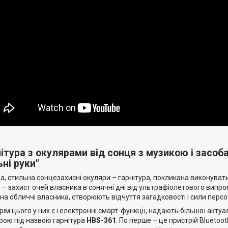
ітура з окулярами від сонця з музикою і засоб
ьні руки"
а, стильна сонцезахисні окуляри – гарнітура, покликана виконувати
е – захист очей власника в сонячні дні від ультрафіолетового випр
 на обличчі власника, створюють відчуття загадковості і сили перс
крім цього у них є і електронні смарт-функції, надають більшої акту
рою під назвою гарнітура
HBS-361
. По перше – це пристрій Bluetoo