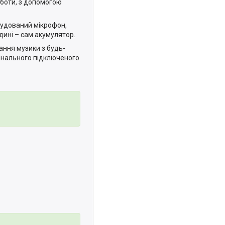
оботи, з допомогою
вбудований мікрофон,
дині – сам акумулятор.
ння музики з будь-
сонального підключеного