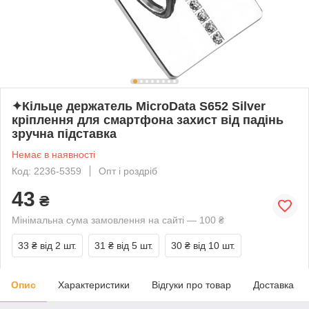
✦Кільце держатель MicroData S652 Silver
кріплення для смартфона захист від падінь
зручна підставка
Немає в наявності
Код: 2236-5359
Опт і роздріб
43
₴
Мінімальна сума замовлення на сайті — 100 ₴
33 ₴
від 2 шт.
31 ₴
від 5 шт.
30 ₴
від 10 шт.
Опис
Характеристики
Відгуки про товар
Доставка