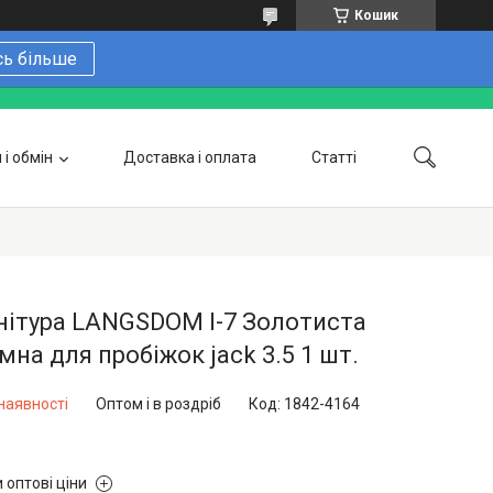
Кошик
сь більше
і обмін
Доставка і оплата
Статті
 замовити онлайн
Про нас
Контакти
Напишіть нам в Telegram
Фотогалерея
нітура LANGSDOM I-7 Золотиста
мна для пробіжок jack 3.5 1 шт.
наявності
Оптом і в роздріб
Код:
1842-4164
 оптові ціни