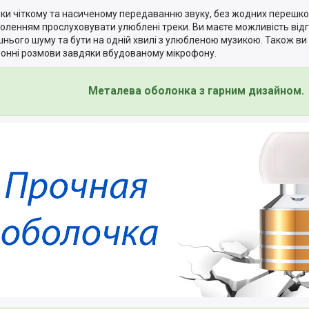
ки чіткому та насиченому передаванню звуку, без жодних перешкод
оленням прослуховувати улюблені треки. Ви маєте можливість від
шнього шуму та бути на одній хвилі з улюбленою музикою. Також в
онні розмови завдяки вбудованому мікрофону.
Металева оболонка з гарним дизайном.