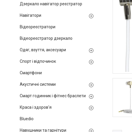
Дзеркало навігатор реєстратор
Навігатори
Відеореєстратори
Відеореєстратор дзеркало
Одяг, взуття, аксесуари
Спорт і відпочинок
Смартфони
Акустичні системи
Смарт годинник і фітнес браслети
Краса і здоров'я
Bluedio
Навушники та гарнітури