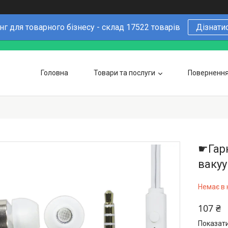
г для товарного бізнесу - склад 17522 товарів
Дізнати
Головна
Товари та послуги
Повернення 
Чому варто купувати у нас
6 причин
Оптовим покупцям
☛Гар
вакуу
Немає в 
107 ₴
Показати