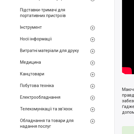
Підставки-тримачі для
портативних пристроїв
Інструмент
Носії інформації
Витратні матеріали для друку
Медицина
Канцтовари
Побутова техніка
Маючи
правд
Електрообладнання
забез
ґадже
Телекомунікації та зв'язок
допом
Обладнання та товари для
надання послуг