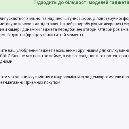
Підходить до більшості моделей ґаджеті
 випускається з міцної та надійної штучної шкіри, ділової зручної 
истовувати чохол як підставку. На вибір виробу різних яскравих і ск
тиви камер і динаміки ґаджета передбачені отвори. Отвори роз'ємів
ості ґаджетів (краще уточнити цей момент).
йте ваш улюблений ґаджет захищеним і зручнішим для спілкування
Call 7. Більше місця він не займе, а ефект солідності та протекторні
дними.
ати чохол-книжку з міцного шкірозамінника за демократичною ва
нет-магазині. Приємних покупок!