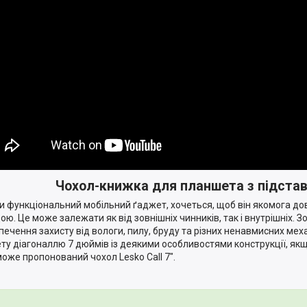
Чохол-книжка для планшета з підста
 функціональний мобільний ґаджет, хочеться, щоб він якомога до
ою. Це може залежати як від зовнішніх чинників, так і внутрішніх. 
печення захисту від вологи, пилу, бруду та різних ненавмисних мех
ту діагоналлю 7 дюймів із деякими особливостями конструкції, якщо
оже пропонований чохол Lesko Call 7".