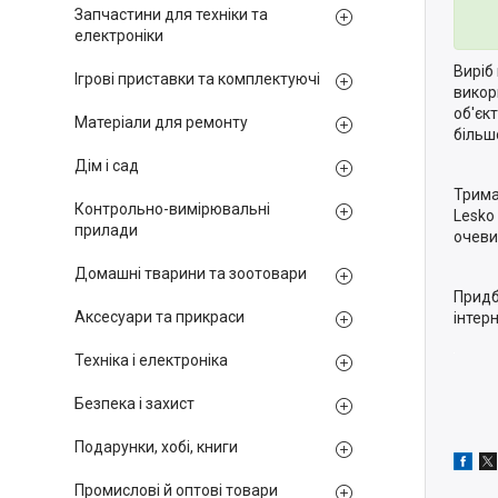
Запчастини для техніки та
електроніки
Виріб
Ігрові приставки та комплектуючі
викор
об'єк
Матеріали для ремонту
більш
Дім і сад
Трима
Контрольно-вимірювальні
Lesko 
прилади
очеви
Домашні тварини та зоотовари
Придб
Аксесуари та прикраси
інтер
Техніка і електроніка
Безпека і захист
Подарунки, хобі, книги
Промислові й оптові товари