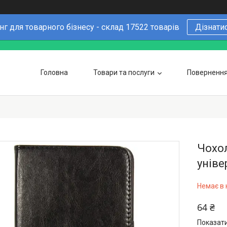
г для товарного бізнесу - склад 17522 товарів
Дізнати
Головна
Товари та послуги
Повернення 
Чому варто купувати у нас
6 причин
Оптовим покупцям
Чохол
уніве
Немає в 
64 ₴
Показати