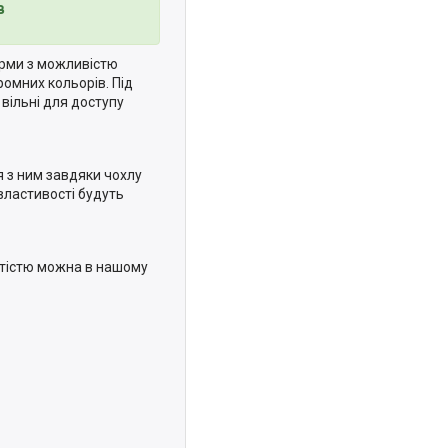
в
форми з можливістю
ромних кольорів. Під
 вільні для доступу
 з ним завдяки чохлу
 властивості будуть
ртістю можна в нашому