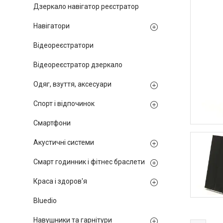
Дзеркало навігатор реєстратор
Навігатори
Відеореєстратори
Відеореєстратор дзеркало
Одяг, взуття, аксесуари
Спорт і відпочинок
Смартфони
Акустичні системи
Смарт годинник і фітнес браслети
Краса і здоров'я
Bluedio
Навушники та гарнітури