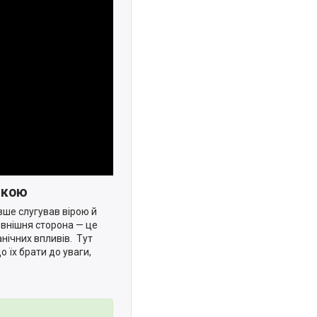
вкою
вше слугував вірою й
Зовнішня сторона — це
анічних впливів. Тут
 їх брати до уваги,