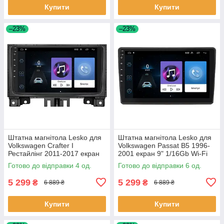
Купити
Купити
–23%
–23%
Штатна магнітола Lesko для
Штатна магнітола Lesko для
Volkswagen Crafter I
Volkswagen Passat B5 1996-
Рестайлінг 2011-2017 екран
2001 екран 9" 1/16Gb Wi-Fi
9" 1/16Gb Wi-Fi GPS Base 4
GPS Base Фольцваген Пасса
Готово до відправки 4 од.
Готово до відправки 6 од.
шт.
6шт
5 299
5 299
₴
₴
6 889 ₴
6 889 ₴
Купити
Купити