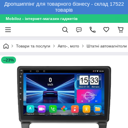
Дропшиппінг для товарного бізнесу - склад 17522
товарів
Mobiloz - інтернет-магазин гаджетів
Товари та послуги
Авто-, мото
Штатні автомагнітоли
–23%