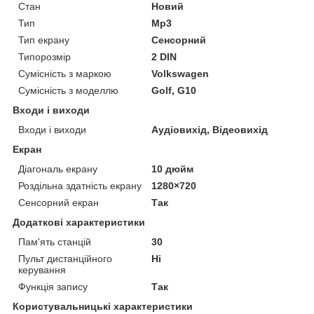
Стан
Новий
Тип
Mp3
Тип екрану
Сенсорний
Типорозмір
2 DIN
Сумісність з маркою
Volkswagen
Сумісність з моделлю
Golf, G10
Входи і виходи
Входи і виходи
Аудіовихід, Відеовихід
Екран
Діагональ екрану
10 дюйм
Роздільна здатність екрану
1280×720
Сенсорний екран
Так
Додаткові характеристики
Пам'ять станцій
30
Пульт дистанційного
Ні
керування
Функція запису
Так
Користувальницькі характеристики