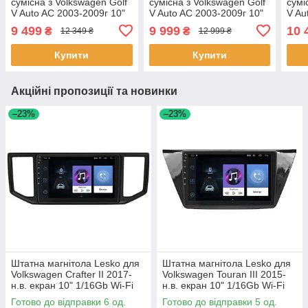
сумісна з Volkswagen Golf
сумісна з Volkswagen Golf
сумі
V Auto AC 2003-2009г 10"
V Auto AC 2003-2009г 10"
V Au
2/32Gb 4G Wi-Fi GPS Top
4/32Gb 4G Wi-Fi GPS Top
4/64
9 499
9 999
10 
₴
₴
12 349 ₴
12 999 ₴
4 шт.
4 шт.
4 шт
Купити
Купити
Акційні пропозиції та новинки
–23%
–23%
Штатна магнітола Lesko для
Штатна магнітола Lesko для
Volkswagen Crafter II 2017-
Volkswagen Touran III 2015-
н.в. екран 10" 1/16Gb Wi-Fi
н.в. екран 10" 1/16Gb Wi-Fi
GPS Base Вольцваген 6 шт.
GPS Base Туран 5 шт.
Готово до відправки 6 од.
Готово до відправки 5 од.