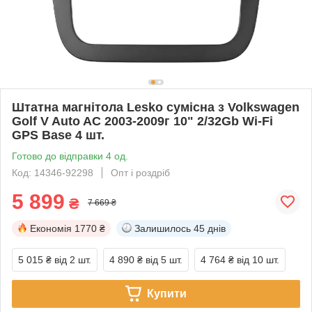
Штатна магнітола Lesko сумісна з Volkswagen
Golf V Auto AC 2003-2009г 10" 2/32Gb Wi-Fi
GPS Base 4 шт.
Готово до відправки 4 од.
Код: 14346-92298
Опт і роздріб
5 899
₴
7 669 ₴
Економія
1770 ₴
Залишилось
45 днів
5 015 ₴
від 2 шт.
4 890 ₴
від 5 шт.
4 764 ₴
від 10 шт.
Купити