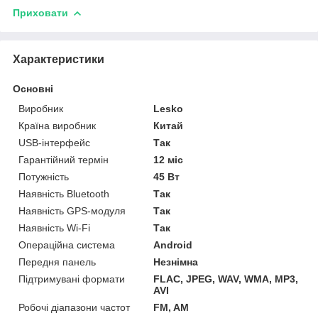
Приховати
Характеристики
Основні
Виробник
Lesko
Країна виробник
Китай
USB-інтерфейс
Так
Гарантійний термін
12 міс
Потужність
45 Вт
Наявність Bluetooth
Так
Наявність GPS-модуля
Так
Наявність Wi-Fi
Так
Операційна система
Android
Передня панель
Незнімна
Підтримувані формати
FLAC, JPEG, WAV, WMA, MP3,
AVI
Робочі діапазони частот
FM, AM