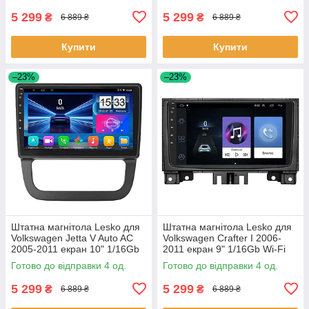
5 299
5 299
₴
₴
6 889 ₴
6 889 ₴
Купити
Купити
–23%
–23%
Штатна магнітола Lesko для
Штатна магнітола Lesko для
Volkswagen Jetta V Auto AC
Volkswagen Crafter I 2006-
2005-2011 екран 10" 1/16Gb
2011 екран 9" 1/16Gb Wi-Fi
Wi-Fi GPS Base 4 шт.
GPS Base 4 шт.
Готово до відправки 4 од.
Готово до відправки 4 од.
5 299
5 299
₴
₴
6 889 ₴
6 889 ₴