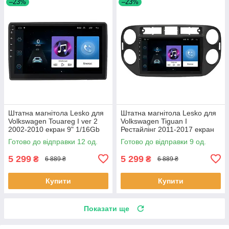
–23%
–23%
Штатна магнітола Lesko для
Штатна магнітола Lesko для
Volkswagen Touareg I ver 2
Volkswagen Tiguan I
2002-2010 екран 9" 1/16Gb
Рестайлінг 2011-2017 екран
Wi-Fi GPS Base Туарег 12 шт.
9" 1/16Gb Wi-Fi GPS Base 9
Готово до відправки 12 од.
Готово до відправки 9 од.
шт.
5 299
5 299
₴
₴
6 889 ₴
6 889 ₴
Купити
Купити
Показати ще