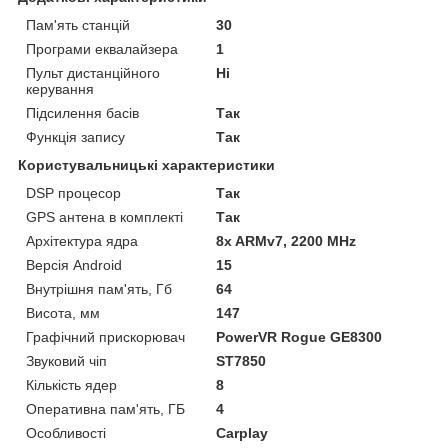
Пам'ять станцій
30
Програми еквалайзера
1
Пульт дистанційного
Ні
керування
Підсилення басів
Так
Функція запису
Так
Користувальницькі характеристики
DSP процесор
Так
GPS антена в комплекті
Так
Архітектура ядра
8x ARMv7, 2200 MHz
Версія Android
15
Внутрішня пам'ять, Гб
64
Висота, мм
147
Графічний прискорювач
PowerVR Rogue GE8300
Звуковий чіп
ST7850
Кількість ядер
8
Оперативна пам'ять, ГБ
4
Особливості
Carplay