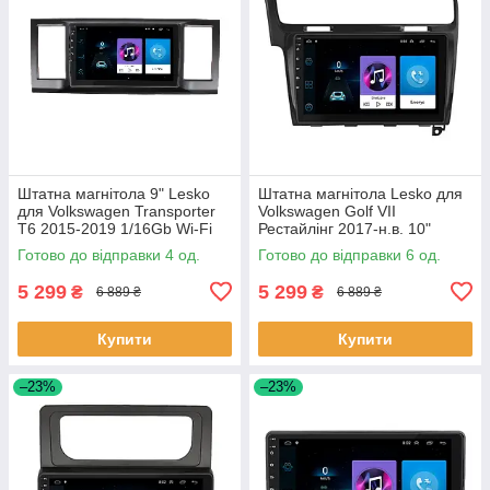
Штатна магнітола 9" Lesko
Штатна магнітола Lesko для
для Volkswagen Transporter
Volkswagen Golf VII
T6 2015-2019 1/16Gb Wi-Fi
Рестайлінг 2017-н.в. 10"
GPS Base Вольксваген 4 шт.
1/16Gb Wi-Fi GPS Base 6шт
Готово до відправки 4 од.
Готово до відправки 6 од.
5 299
5 299
₴
₴
6 889 ₴
6 889 ₴
Купити
Купити
–23%
–23%