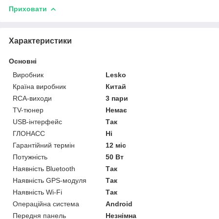
Приховати
Характеристики
Основні
Виробник
Lesko
Країна виробник
Китай
RCA-виходи
3 пари
TV-тюнер
Немає
USB-інтерфейс
Так
ГЛОНАСС
Ні
Гарантійний термін
12 міс
Потужність
50 Вт
Наявність Bluetooth
Так
Наявність GPS-модуля
Так
Наявність Wi-Fi
Так
Операційна система
Android
Передня панель
Незнімна