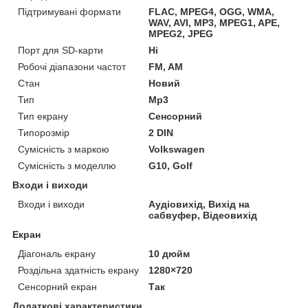
Підтримувані формати
FLAC, MPEG4, OGG, WMA,
WAV, AVI, MP3, MPEG1, APE,
MPEG2, JPEG
Порт для SD-карти
Ні
Робочі діапазони частот
FM, AM
Стан
Новий
Тип
Mp3
Тип екрану
Сенсорний
Типорозмір
2 DIN
Сумісність з маркою
Volkswagen
Сумісність з моделлю
G10, Golf
Входи і виходи
Входи і виходи
Аудіовихід, Вихід на
сабвуфер, Відеовихід
Екран
Діагональ екрану
10 дюйм
Роздільна здатність екрану
1280×720
Сенсорний екран
Так
Додаткові характеристики