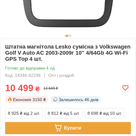
Штатна магнітола Lesko сумісна з Volkswagen
Golf V Auto AC 2003-2009г 10" 4/64Gb 4G Wi-Fi
GPS Top 4 шт.
Готово до відправки 4 од.
Код: 14346-92296
Опт і роздріб
10 499
₴
13 649 ₴
Економія
3150 ₴
Залишилось
46 днів
8 925 ₴
від 2 шт.
8 812 ₴
від 5 шт.
8 698 ₴
від 10 шт.
Купити