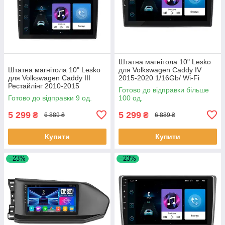
Штатна магнітола 10" Lesko
Штатна магнітола 10" Lesko
для Volkswagen Caddy IV
для Volkswagen Caddy III
2015-2020 1/16Gb/ Wi-Fi
Рестайлінг 2010-2015
Optima Вольксваген шт.
Готово до відправки більше
1/16Gb/ Wi-Fi GPS Optima
Готово до відправки 9 од.
100 од.
Вольксв 9 шт.
5 299
5 299
₴
₴
6 889 ₴
6 889 ₴
Купити
Купити
–23%
–23%