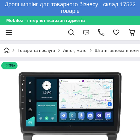
Дропшиппінг для товарного бізнесу - склад 17522
товарів
Mobiloz - інтернет-магазин гаджетів
Товари та послуги
Авто-, мото
Штатні автомагнітоли
–23%