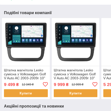
Подібні товари компанії
Штатна магнітола Lesko
Штатна магнітола Lesko
Штат
сумісна з Volkswagen Golf
сумісна з Volkswagen Golf
сумі
V Auto AC 2003-2009г 10"
V Auto AC 2003-2009г 10"
V Au
2/32Gb 4G Wi-Fi GPS Top
4/32Gb 4G Wi-Fi GPS Top
1/16
9 499
9 999
5 2
₴
₴
12 349 ₴
12 999 ₴
4 шт.
4 шт.
шт.
Купити
Купити
Акційні пропозиції та новинки