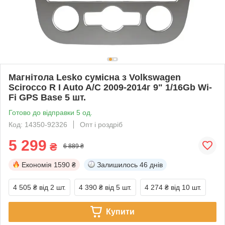
Магнітола Lesko сумісна з Volkswagen
Scirocco R I Auto A/C 2009-2014г 9" 1/16Gb Wi-
Fi GPS Base 5 шт.
Готово до відправки 5 од.
Код: 14350-92326
Опт і роздріб
5 299
₴
6 889 ₴
Економія
1590 ₴
Залишилось
46 днів
4 505 ₴
від 2 шт.
4 390 ₴
від 5 шт.
4 274 ₴
від 10 шт.
Купити