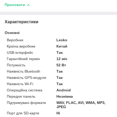
Приховати
Характеристики
Основні
Виробник
Lesko
Країна виробник
Китай
USB-інтерфейс
Так
Гарантійний термін
12 міс
Потужність
52 Вт
Наявність Bluetooth
Так
Наявність GPS-модуля
Так
Наявність Wi-Fi
Так
Операційна система
Android
Передня панель
Незнімна
Підтримувані формати
WAV, FLAC, AVI, WMA, MP3,
JPEG
Порт для SD-карти
Ні