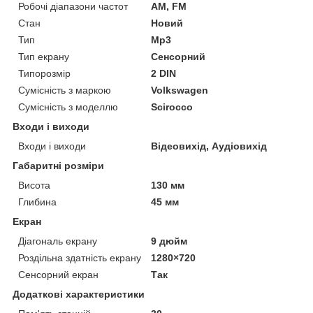
Робочі діапазони частот
AM, FM
Стан
Новий
Тип
Mp3
Тип екрану
Сенсорний
Типорозмір
2 DIN
Сумісність з маркою
Volkswagen
Сумісність з моделлю
Scirocco
Входи і виходи
Входи і виходи
Відеовихід, Аудіовихід
Габаритні розміри
Висота
130 мм
Глибина
45 мм
Екран
Діагональ екрану
9 дюйм
Роздільна здатність екрану
1280×720
Сенсорний екран
Так
Додаткові характеристики