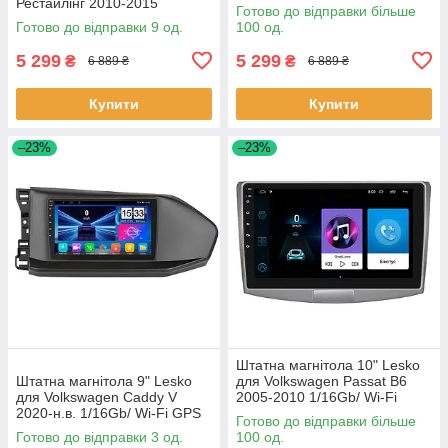
Рестайлінг 2010-2015
Optima Вольксваген шт.
Готово до відправки більше
1/16Gb/ Wi-Fi GPS Optima
Готово до відправки 9 од.
100 од.
Вольксв 9 шт.
5 299
5 299
₴
₴
6 889 ₴
6 889 ₴
Купити
Купити
–23%
–23%
Штатна магнітола 10" Lesko
Штатна магнітола 9" Lesko
для Volkswagen Passat B6
для Volkswagen Caddy V
2005-2010 1/16Gb/ Wi-Fi
2020-н.в. 1/16Gb/ Wi-Fi GPS
Optima Вольксваген шт.
Готово до відправки більше
Optima Вольксваген 3 шт.
Готово до відправки 3 од.
100 од.