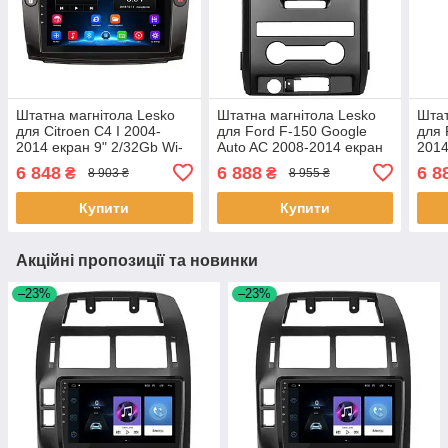
Штатна магнітола Lesko
Штатна магнітола Lesko
Штат
для Citroen C4 I 2004-
для Ford F-150 Google
для 
2014 екран 9" 2/32Gb Wi-
Auto AC 2008-2014 екран
2014
Fi GPS Base 3 шт.
9" 2/32Gb Wi-Fi GPS Base
Fi G
6 848
6 888
6 8
₴
₴
8 903 ₴
8 955 ₴
1 шт.
Купити
Купити
Акційні пропозиції та новинки
–23%
–23%