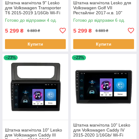
Штатна магнітола 9" Lesko
Штатна магнітола Lesko для
для Volkswagen Transporter
Volkswagen Golf VII
T6 2015-2019 1/16Gb Wi-Fi
Рестайлінг 2017-н.в. 10"
GPS Base Вольксваген 4 шт.
1/16Gb Wi-Fi GPS Base 6шт
Готово до відправки 4 од.
Готово до відправки 6 од.
5 299
5 299
₴
₴
6 889 ₴
6 889 ₴
Купити
Купити
–23%
–23%
Штатна магнітола 10" Lesko
Штатна магнітола 10" Lesko
для Volkswagen Caddy IV
для Volkswagen Caddy III
2015-2020 1/16Gb/ Wi-Fi