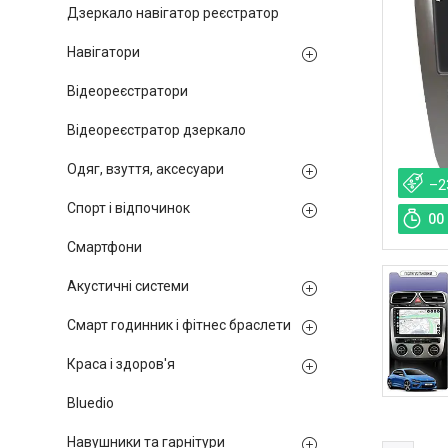
Дзеркало навігатор реєстратор
Навігатори
Відеореєстратори
Відеореєстратор дзеркало
Одяг, взуття, аксесуари
–2
Спорт і відпочинок
0
0
Смартфони
Акустичні системи
Смарт годинник і фітнес браслети
Краса і здоров'я
Bluedio
Навушники та гарнітури