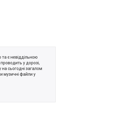
о та є невіддільною
 проводить у дорозі,
у на сьогодні загалом
ти музичні файли у