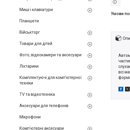
Миші і клавіатури
Планшети
Військторг
Опи
Товари для дітей
Фото, відеокамери та аксесуари
Автом
части
Ліхтарики
слуха
всі м
форма
Комплектуючі для комп'ютерної
техніки
TV та відеотехніка
Аксесуари для телефонів
Мікрофони
Комп'ютерні аксесуари