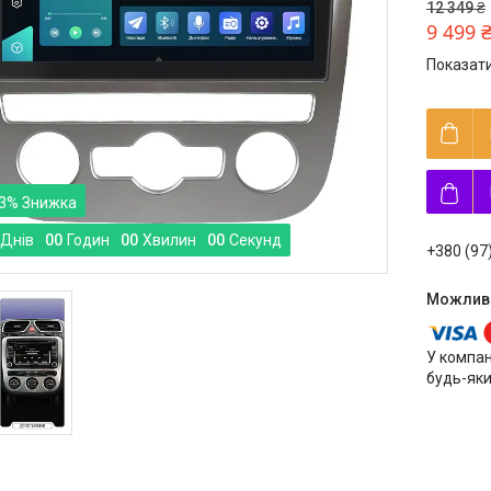
12 349 ₴
9 499 
Показати
3%
Днів
0
0
Годин
0
0
Хвилин
0
0
Секунд
+380 (97
У компан
будь-яки