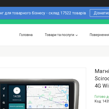
г для товарного бізнесу - склад 17522 товарів
Дізнати
Головна
Товари та послуги
Повернення 
Чому варто купувати у нас
6 причин
Оптовим покупцям
Магні
Sciro
4G Wi
Готово д
Код:
143