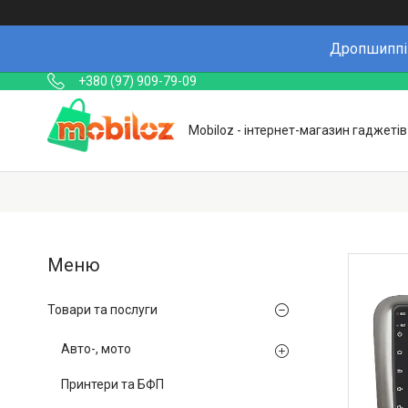
Дропшиппін
+380 (97) 909-79-09
Mobiloz - інтернет-магазин гаджетів
Товари та послуги
Авто-, мото
Принтери та БФП