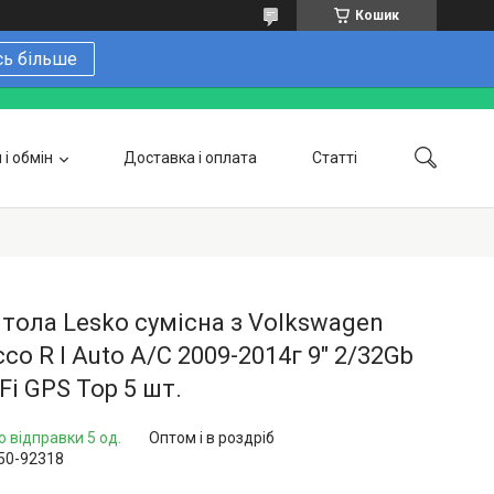
Кошик
сь більше
і обмін
Доставка і оплата
Статті
 замовити онлайн
Про нас
Контакти
Напишіть нам в Telegram
Фотогалерея
тола Lesko сумісна з Volkswagen
cco R I Auto A/C 2009-2014г 9" 2/32Gb
Fi GPS Top 5 шт.
о відправки 5 од.
Оптом і в роздріб
50-92318