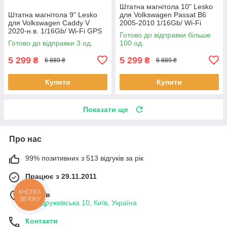
Штатна магнітола 10" Lesko
Штатна магнітола 9" Lesko
для Volkswagen Passat B6
для Volkswagen Caddy V
2005-2010 1/16Gb/ Wi-Fi
2020-н.в. 1/16Gb/ Wi-Fi GPS
Optima Вольксваген шт.
Готово до відправки більше
Optima Вольксваген 3 шт.
Готово до відправки 3 од.
100 од.
5 299
5 299
₴
₴
6 889 ₴
6 889 ₴
Купити
Купити
Показати ще
Про нас
99% позитивних з 513 відгуків за рік
Працює з 29.11.2011
КНОПКА
м. Київ
ЗВ'ЯЗКУ
вул. Дружківська 10, Київ, Україна
Контакти