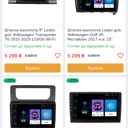
Штатна магнітола 9" Lesko
Штатна магнітола Lesko для
для Volkswagen Transporter
Volkswagen Golf VII
T6 2015-2019 1/16Gb Wi-Fi
Рестайлінг 2017-н.в. 10"
GPS Base Вольксваген 4 шт.
1/16Gb Wi-Fi GPS Base 6шт
Готово до відправки 4 од.
Готово до відправки 6 од.
5 299
5 299
₴
₴
6 889 ₴
6 889 ₴
Купити
Купити
–23%
–23%