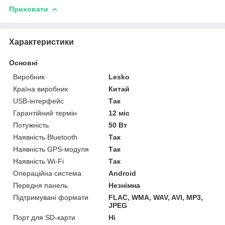
Приховати
Характеристики
Основні
Виробник
Lesko
Країна виробник
Китай
USB-інтерфейс
Так
Гарантійний термін
12 міс
Потужність
50 Вт
Наявність Bluetooth
Так
Наявність GPS-модуля
Так
Наявність Wi-Fi
Так
Операційна система
Android
Передня панель
Незнімна
Підтримувані формати
FLAC, WMA, WAV, AVI, MP3,
JPEG
Порт для SD-карти
Ні