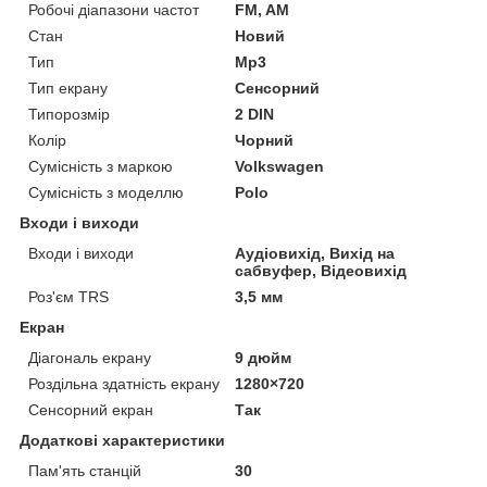
Робочі діапазони частот
FM, AM
Стан
Новий
Тип
Mp3
Тип екрану
Сенсорний
Типорозмір
2 DIN
Колір
Чорний
Сумісність з маркою
Volkswagen
Сумісність з моделлю
Polo
Входи і виходи
Входи і виходи
Аудіовихід, Вихід на
сабвуфер, Відеовихід
Роз'єм TRS
3,5 мм
Екран
Діагональ екрану
9 дюйм
Роздільна здатність екрану
1280×720
Сенсорний екран
Так
Додаткові характеристики
Пам'ять станцій
30