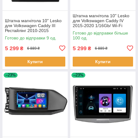
Штатна магнітола 10" Lesko
Штатна магнітола 10" Lesko
для Volkswagen Caddy IV
для Volkswagen Caddy III
2015-2020 1/16Gb/ Wi-Fi
Рестайлінг 2010-2015
Optima Вольксваген шт.
Готово до відправки більше
1/16Gb/ Wi-Fi GPS Optima
Готово до відправки 9 од.
100 од.
Вольксв 9 шт.
5 299
5 299
₴
₴
6 889 ₴
6 889 ₴
Купити
Купити
–23%
–23%