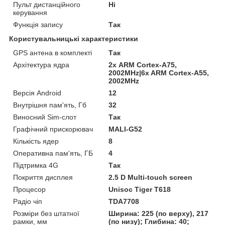
Пульт дистанційного
Ні
керування
Функція запису
Так
Користувальницькі характеристики
GPS антена в комплекті
Так
Архітектура ядра
2х ARM Cortex-A75,
2002MHz|6x ARM Cortex-A55,
2002MHz
Версія Android
12
Внутрішня пам'ять, Гб
32
Виносний Sim-слот
Так
Графічний прискорювач
MALI-G52
Кількість ядер
8
Оперативна пам'ять, ГБ
4
Підтримка 4G
Так
Покриття дисплея
2.5 D Multi-touch screen
Процесор
Unisoc Tiger T618
Радіо чіп
TDA7708
Розміри без штатної
Ширина: 225 (по верху), 217
рамки, мм
(по низу); Глибина: 40;