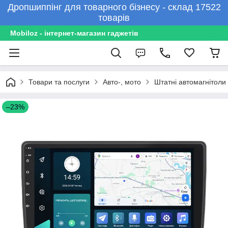
Дропшиппінг для товарного бізнесу - склад 17522
товарів
Mobiloz - інтернет-магазин гаджетів
Товари та послуги
Авто-, мото
Штатні автомагнітоли
–23%