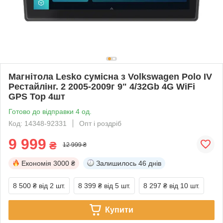
Магнітола Lesko сумісна з Volkswagen Polo IV
Рестайлінг. 2 2005-2009г 9" 4/32Gb 4G WiFi
GPS Top 4шт
Готово до відправки 4 од.
Код: 14348-92331
Опт і роздріб
9 999
₴
12 999 ₴
Економія
3000 ₴
Залишилось
46 днів
8 500 ₴
від 2 шт.
8 399 ₴
від 5 шт.
8 297 ₴
від 10 шт.
Купити