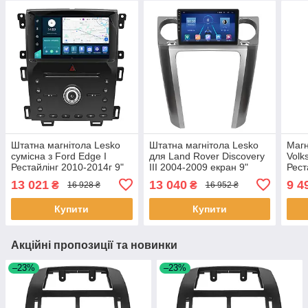
Штатна магнітола Lesko
Штатна магнітола Lesko
Магн
сумісна з Ford Edge I
для Land Rover Discovery
Volk
Рестайлінг 2010-2014г 9"
III 2004-2009 екран 9"
Рест
2/32Gb 4G Wi-Fi GPS Top
2/32Gb 4G Wi-Fi GPS Top
9" 2
13 021
13 040
9 4
₴
₴
16 928 ₴
16 952 ₴
2шт
3шт
Top 
Купити
Купити
Акційні пропозиції та новинки
–23%
–23%