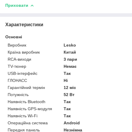
Приховати
Характеристики
Основні
Виробник
Lesko
Країна виробник
Китай
RCA-виходи
3 пари
TV-тюнер
Немає
USB-інтерфейс
Так
ГЛОНАСС
Ні
Гарантійний термін
12 міс
Потужність
52 Вт
Наявність Bluetooth
Так
Наявність GPS-модуля
Так
Наявність Wi-Fi
Так
Операційна система
Android
Передня панель
Незнімна