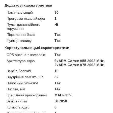
Додаткові характеристики
Пам'ять станцій
30
Програми еквалайзера
1
Пульт дистанційного
Ні
керування
Підсилення басів
Так
Функція запису
Так
Користувальницькі характеристики
GPS антена в комплекті
Так
Архітектура ядра
6xARM Cortex A55 2002 MHz,
2xARM Cortex A75 2002 MHz
Версія Android
10
Внутрішня пам'ять, Гб
32
Виносний Sim-слот
Так
Висота, мм
147
Графічний прискорювач
MALI-G52
Звуковий чіп
ST7850
Кількість ядер
8