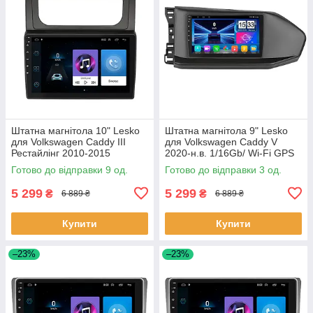
Штатна магнітола 10" Lesko
Штатна магнітола 9" Lesko
для Volkswagen Caddy III
для Volkswagen Caddy V
Рестайлінг 2010-2015
2020-н.в. 1/16Gb/ Wi-Fi GPS
1/16Gb/ Wi-Fi GPS Optima
Optima Вольксваген 3 шт.
Готово до відправки 9 од.
Готово до відправки 3 од.
Вольксв 9 шт.
5 299
5 299
₴
₴
6 889 ₴
6 889 ₴
Купити
Купити
–23%
–23%