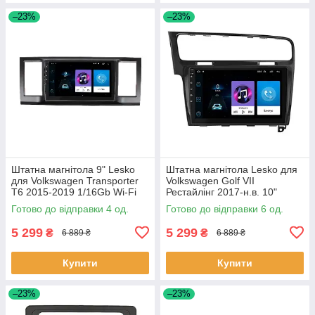
–23%
–23%
Штатна магнітола 9" Lesko
Штатна магнітола Lesko для
для Volkswagen Transporter
Volkswagen Golf VII
T6 2015-2019 1/16Gb Wi-Fi
Рестайлінг 2017-н.в. 10"
GPS Base Вольксваген 4 шт.
1/16Gb Wi-Fi GPS Base 6шт
Готово до відправки 4 од.
Готово до відправки 6 од.
5 299
5 299
₴
₴
6 889 ₴
6 889 ₴
Купити
Купити
–23%
–23%