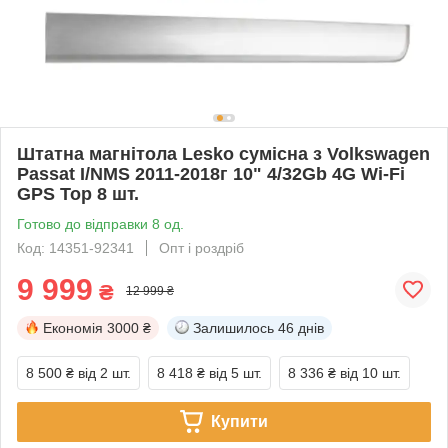
Штатна магнітола Lesko сумісна з Volkswagen
Passat I/NMS 2011-2018г 10" 4/32Gb 4G Wi-Fi
GPS Top 8 шт.
Готово до відправки 8 од.
Код: 14351-92341
Опт і роздріб
9 999
₴
12 999 ₴
Економія
3000 ₴
Залишилось
46 днів
8 500 ₴
від 2 шт.
8 418 ₴
від 5 шт.
8 336 ₴
від 10 шт.
Купити