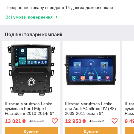
Повернення товару впродовж 14 днів за домовленістю
Всі умови повернення
Подібні товари компанії
Штатна магнітола Lesko
Штатна магнітола Lesko
Штат
сумісна з Ford Edge I
для Audi A4 allroad IV (B8)
сумі
Рестайлінг 2010-2014г 9"
2009-2011 екран 9"
Pass
2/32Gb 4G Wi-Fi GPS Top
2/32Gb 4G Wi-Fi GPS Top
10" 
13 021
12 950
9 4
₴
₴
16 928 ₴
16 835 ₴
2шт
4 шт.
Top 
Купити
Купити