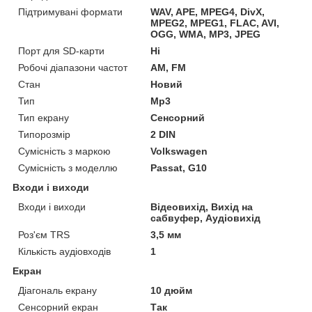
Підтримувані формати
WAV, APE, MPEG4, DivX,
MPEG2, MPEG1, FLAC, AVI,
OGG, WMA, MP3, JPEG
Порт для SD-карти
Ні
Робочі діапазони частот
AM, FM
Стан
Новий
Тип
Mp3
Тип екрану
Сенсорний
Типорозмір
2 DIN
Сумісність з маркою
Volkswagen
Сумісність з моделлю
Passat, G10
Входи і виходи
Входи і виходи
Відеовихід, Вихід на
сабвуфер, Аудіовихід
Роз'єм TRS
3,5 мм
Кількість аудіовходів
1
Екран
Діагональ екрану
10 дюйм
Сенсорний екран
Так