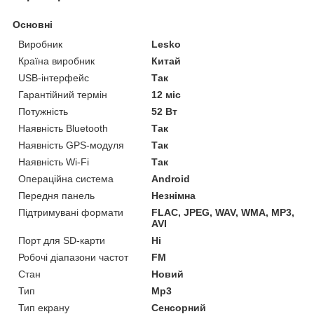
Основні
Виробник
Lesko
Країна виробник
Китай
USB-інтерфейс
Так
Гарантійний термін
12 міс
Потужність
52 Вт
Наявність Bluetooth
Так
Наявність GPS-модуля
Так
Наявність Wi-Fi
Так
Операційна система
Android
Передня панель
Незнімна
Підтримувані формати
FLAC, JPEG, WAV, WMA, MP3,
AVI
Порт для SD-карти
Ні
Робочі діапазони частот
FM
Стан
Новий
Тип
Mp3
Тип екрану
Сенсорний