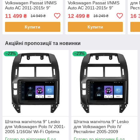
Volkswagen Passat I/NMS
Volkswagen Passat I/NMS
для 
Auto AC 2011-2015г 9"
Auto AC 2011-2015г 9"
Рест
2/32Gb CarPlay 4G Wi-Fi
4/64Gb CarPlay 4G Wi-Fi
4/64
11 499
12 499
16 
₴
₴
14 949 ₴
16 249 ₴
GPS Prime 5 шт.
GPS Prime 5 шт.
GPS 
Купити
Купити
Акційні пропозиції та новинки
–23%
–23%
Штатна магнітола 9" Lesko
Штатна магнітола 9" Lesko
для Volkswagen Polo IV 2001-
для Volkswagen Polo IV
2005 1/16Gb/ Wi-Fi Optima
Рестайлінг 2005-2009
Вольксваген 6 шт.
1/16Gb/ Wi-Fi Optima
Готово до відправки 6 од.
Готово до відправки 6 од.