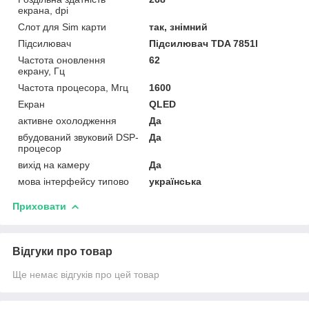
екрана, dpi
Слот для Sim карти
так, знімний
Підсилювач
Підсилювач TDA 7851l
Частота оновлення
62
екрану, Гц
Частота процесора, Мгц
1600
Екран
QLED
активне охолодження
Да
вбудований звуковий DSP-
Да
процесор
вихід на камеру
Да
мова інтерфейсу типово
українська
Приховати
Відгуки про товар
Ще немає відгуків про цей товар