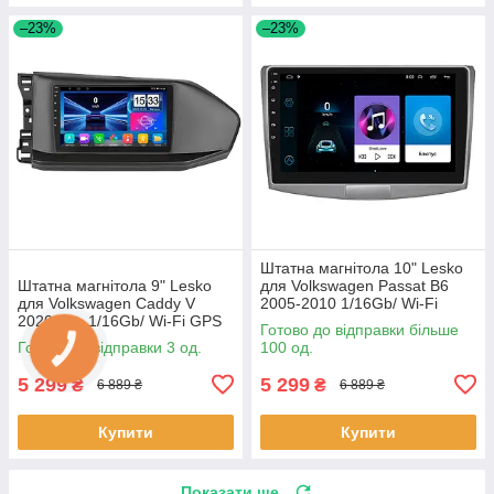
–23%
–23%
Штатна магнітола 10" Lesko
Штатна магнітола 9" Lesko
для Volkswagen Passat B6
для Volkswagen Caddy V
2005-2010 1/16Gb/ Wi-Fi
2020-н.в. 1/16Gb/ Wi-Fi GPS
Optima Вольксваген шт.
Готово до відправки більше
Optima Вольксваген 3 шт.
Готово до відправки 3 од.
100 од.
5 299
5 299
₴
₴
6 889 ₴
6 889 ₴
Купити
Купити
Показати ще