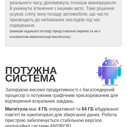
реального часу, допоможуть точніше маневрувати
й уникнути зіткнення з іншими авто. Таке рішення
усуває сліпу зону позаду автомобіля, що часто
призводить до небажаних наслідків під час
паркування.
(
камери заднього огляду представлені окремо та не є
елементом комплектації магнітоли.
)
ПОТУЖНА
СИСТЕМА
Запорукою високої продуктивності є багатоядерний
процесор із потужним графічним прискорювачем для
відтворення візуальних завдань.
Магнітола
має
4 ГБ
оперативної та
64 ГБ
вбудованої
пам'яті як накопичувач для зберігання даних. Робота
пристрою забезпечується стабільною версією
операційної системи ANDROID.