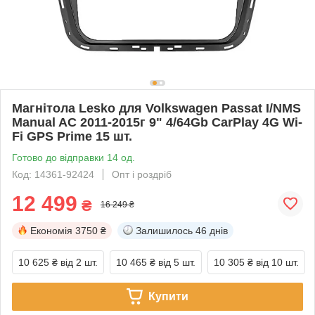
Магнітола Lesko для Volkswagen Passat I/NMS
Manual AC 2011-2015г 9" 4/64Gb CarPlay 4G Wi-
Fi GPS Prime 15 шт.
Готово до відправки 14 од.
Код: 14361-92424
Опт і роздріб
12 499
₴
16 249 ₴
Економія
3750 ₴
Залишилось
46 днів
10 625 ₴
від 2 шт.
10 465 ₴
від 5 шт.
10 305 ₴
від 10 шт.
Купити