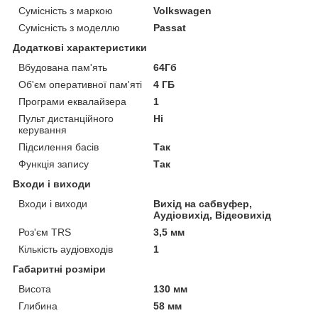
Сумісність з маркою
Volkswagen
Сумісність з моделлю
Passat
Додаткові характеристики
Вбудована пам'ять
64Гб
Об'єм оперативної пам'яті
4 ГБ
Програми еквалайзера
1
Пульт дистанційного
Ні
керування
Підсилення басів
Так
Функція запису
Так
Входи і виходи
Входи і виходи
Вихід на сабвуфер,
Аудіовихід, Відеовихід
Роз'єм TRS
3,5 мм
Кількість аудіовходів
1
Габаритні розміри
Висота
130 мм
Глибина
58 мм