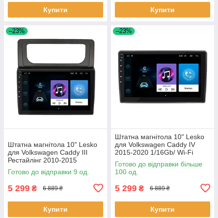
Купити
Купити
–23%
–23%
Штатна магнітола 10" Lesko
Штатна магнітола 10" Lesko
для Volkswagen Caddy IV
для Volkswagen Caddy III
2015-2020 1/16Gb/ Wi-Fi
Рестайлінг 2010-2015
Optima Вольксваген шт.
Готово до відправки більше
1/16Gb/ Wi-Fi GPS Optima
Готово до відправки 9 од.
100 од.
Вольксв 9 шт.
5 299
5 299
₴
₴
6 889 ₴
6 889 ₴
Купити
Купити