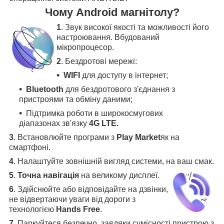
Чому Android магнітолу?
1
. Звук високої якості та можливості його
настроювання. Вбудований
мікропроцесор.
2
. Бездротові мережі:
WIFI
для доступу в інтернет;
Bluetooth
для бездротового з'єднання з
пристроями та обміну даними;
Підтримка роботи в широкосмугових
діапазонах зв'язку
4G LTE.
3
.
Встановлюйте програми з
Play Market
як на
смартфоні.
4
.
Налаштуйте зовнішній вигляд системи, на ваш смак.
5
.
Точна навігація
на великому дисплеї
.
6
.
Здійснюйте або відповідайте на дзвінки,
не відвертаючи уваги від дороги з
технологією
Hands Free
.
7
. Паркуйтеся безпечно, завдяки сумісності пристрою з