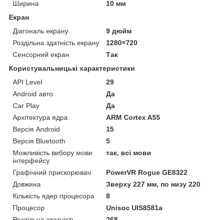
Ширина
10 мм
Екран
Діагональ екрану
9 дюйм
Роздільна здатність екрану
1280×720
Сенсорний екран
Так
Користувальницькі характеристики
API Level
29
Android авто
Да
Car Play
Да
Архітектура ядра
ARM Cortex A55
Версія Android
15
Версія Bluetooth
5
Можливість вибору мови
так, всі мови
інтерфейсу
Графічний прискорювач
PowerVR Rogue GE8322
Довжина
Зверху 227 мм, по низу 220
Кількість ядер процесора
8
Процесор
Unisoc UIS8581a
Роздільна здатність
268