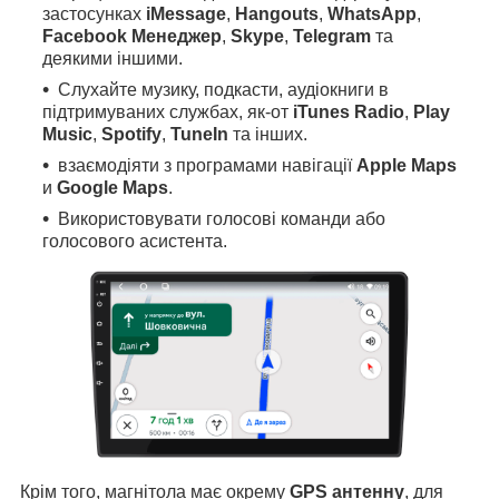
застосунках
iMessage
,
Hangouts
,
WhatsApp
,
Facebook Менеджер
,
Skype
,
Telegram
та
деякими іншими.
Слухайте музику, подкасти, аудіокниги в
підтримуваних службах, як-от
iTunes Radio
,
Play
Music
,
Spotify
,
TuneIn
та інших.
взаємодіяти з програмами навігації
Apple Maps
и
Google Maps
.
Використовувати голосові команди або
голосового асистента.
Крім того, магнітола має окрему
GPS антенну
, для