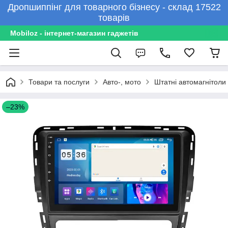
Дропшиппінг для товарного бізнесу - склад 17522
товарів
Mobiloz - інтернет-магазин гаджетів
Товари та послуги
Авто-, мото
Штатні автомагнітоли
–23%