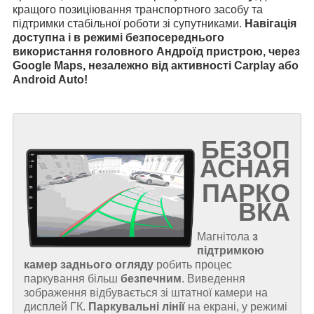
кращого позиціювання транспортного засобу та
підтримки стабільної роботи зі супутниками.
Навігація
доступна і в режимі безпосереднього
використання головного Андроїд пристрою, через
Google Maps, незалежно від активності Carplay або
Android Auto!
БЕЗОП
АСНАЯ
ПАРКО
ВКА
Магнітола
з
підтримкою
камер заднього огляду
робить процес
паркування більш
безпечним
. Виведення
зображення відбувається зі штатної камери на
дисплей ГК.
Паркувальні лінії
на екрані, у режимі