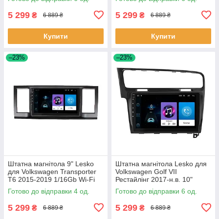
Вольксваген 6шт
5 299
5 299
₴
₴
6 889 ₴
6 889 ₴
Купити
Купити
–23%
–23%
Штатна магнітола 9" Lesko
Штатна магнітола Lesko для
для Volkswagen Transporter
Volkswagen Golf VII
T6 2015-2019 1/16Gb Wi-Fi
Рестайлінг 2017-н.в. 10"
GPS Base Вольксваген 4 шт.
1/16Gb Wi-Fi GPS Base 6шт
Готово до відправки 4 од.
Готово до відправки 6 од.
5 299
5 299
₴
₴
6 889 ₴
6 889 ₴