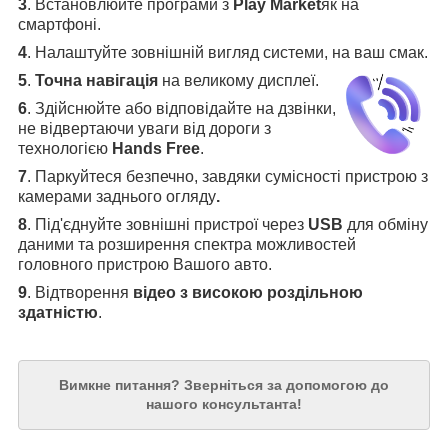
3
.
Встановлюйте програми з
Play Market
як на
смартфоні.
4
.
Налаштуйте зовнішній вигляд системи, на ваш смак.
5
.
Точна навігація
на великому дисплеї
.
6
.
Здійснюйте або відповідайте на дзвінки,
не відвертаючи уваги від дороги з
технологією
Hands Free
.
7
. Паркуйтеся безпечно, завдяки сумісності пристрою з
камерами заднього огляду
.
8
. Під'єднуйте зовнішні пристрої через
USB
для обміну
даними та розширення спектра можливостей
головного пристрою Вашого авто.
9
. Відтворення
відео з високою роздільною
здатністю
.
Вимкне питання?
Зверніться за допомогою до
нашого консультанта!