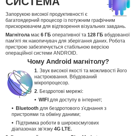
СИСТЕМА
Запорукою високої продуктивності є
багатоядерний процесор із потужним графічним
прискорювачем для відтворення візуальних завдань.
Магнітола
має
6 ГБ
оперативної та
128 ГБ
вбудованої
пам'яті як накопичувач для зберігання даних. Робота
пристрою забезпечується стабільною версією
операційної системи ANDROID.
Чому Android магнітолу?
1
. Звук високої якості та можливості його
настроювання. Вбудований
мікропроцесор.
2
. Бездротові мережі:
WIFI
для доступу в інтернет;
Bluetooth
для бездротового з'єднання з
пристроями та обміну даними;
Підтримка роботи в широкосмугових
діапазонах зв'язку
4G LTE.