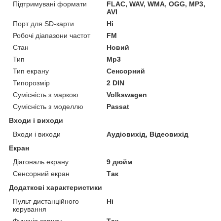
Підтримувані формати
FLAC, WAV, WMA, OGG, MP3,
AVI
Порт для SD-карти
Ні
Робочі діапазони частот
FM
Стан
Новий
Тип
Mp3
Тип екрану
Сенсорний
Типорозмір
2 DIN
Сумісність з маркою
Volkswagen
Сумісність з моделлю
Passat
Входи і виходи
Входи і виходи
Аудіовихід, Відеовихід
Екран
Діагональ екрану
9 дюйм
Сенсорний екран
Так
Додаткові характеристики
Пульт дистанційного
Ні
керування