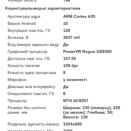
Функція запису
Так
Користувальницькі характеристики
Архітектура ядра
ARM Cortex A35
Версія Android
10
Внутрішня пам'ять, Гб
128
Вольтаж, В
3837 mV
Вхід камери заднього виду
Да
Графічний процесор
PowerVR Rogue GE8300
Доступна пам' ять, ГБ
107.50
Кількість пікселів
159 dpi
Кількість ядер процесора
8
Мікрофон
у комплекті
Декілька мов інтерфейсу
Да
Оперативної пам'яті, Гб
6
Процесор
MTK AC8257
Розміри без штатної
Ширина: 230 (поверху), 220
рамки, мм
(за низою); Глибина: 50;
Висота: 130
Роздільна здатність екрану
1024х600