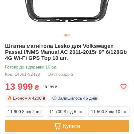
Штатна магнітола Lesko для Volkswagen
Passat I/NMS Manual AC 2011-2015г 9" 6/128Gb
4G Wi-Fi GPS Top 10 шт.
Готово до відправки 10 од.
Код: 14361-92429
Опт і роздріб
13 999
₴
18 199 ₴
Економія
4200 ₴
Залишилось
46 днів
11 900 ₴
від 2 шт.
11 700 ₴
від 5 шт.
11 500 ₴
від 10 шт.
Купити