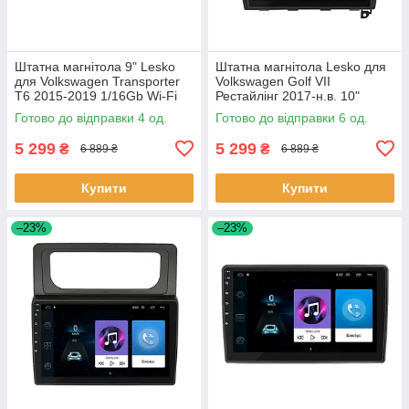
Штатна магнітола 9" Lesko
Штатна магнітола Lesko для
для Volkswagen Transporter
Volkswagen Golf VII
T6 2015-2019 1/16Gb Wi-Fi
Рестайлінг 2017-н.в. 10"
GPS Base Вольксваген 4 шт.
1/16Gb Wi-Fi GPS Base 6шт
Готово до відправки 4 од.
Готово до відправки 6 од.
5 299
5 299
₴
₴
6 889 ₴
6 889 ₴
Купити
Купити
–23%
–23%