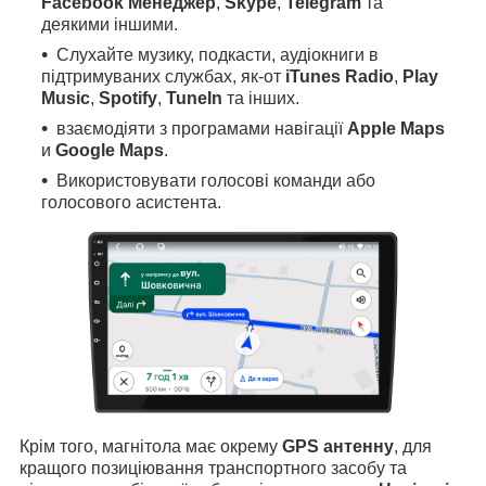
Facebook Менеджер
,
Skype
,
Telegram
та
деякими іншими.
Слухайте музику, подкасти, аудіокниги в
підтримуваних службах, як-от
iTunes Radio
,
Play
Music
,
Spotify
,
TuneIn
та інших.
взаємодіяти з програмами навігації
Apple Maps
и
Google Maps
.
Використовувати голосові команди або
голосового асистента.
Крім того, магнітола має окрему
GPS антенну
, для
кращого позиціювання транспортного засобу та