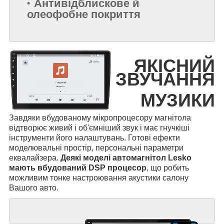
Антивідблискове й
олеофобне покриття
ЯКІСНИЙ
ЗВУЧАННЯ
МУЗИКИ
Завдяки вбудованому мікропроцесору магнітола
відтворює живий і об'ємніший звук і має гнучкіші
інструменти його налаштувань. Готові ефекти
моделювальні простір, персональні параметри
еквалайзера.
Деякі моделі автомагнітол Lesko
мають вбудований DSP процесор
, що робить
можливим тонке настроювання акустики салону
Вашого авто.