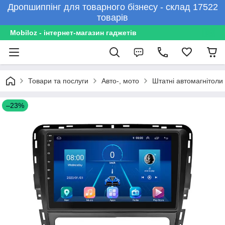
Дропшиппінг для товарного бізнесу - склад 17522
товарів
Mobiloz - інтернет-магазин гаджетів
Товари та послуги
Авто-, мото
Штатні автомагнітоли
–23%