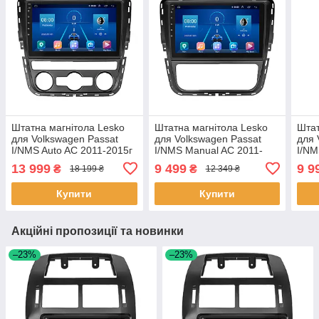
Штатна магнітола Lesko
Штатна магнітола Lesko
Штат
для Volkswagen Passat
для Volkswagen Passat
для 
I/NMS Auto AC 2011-2015г
I/NMS Manual AC 2011-
I/NM
9" 6/128Gb 4G Wi-Fi GPS
2015г 9" 2/32Gb 4G Wi-Fi
2015
13 999
9 499
9 9
₴
₴
18 199 ₴
12 349 ₴
Top 5 шт.
GPS Top 15 шт.
GPS 
Купити
Купити
Акційні пропозиції та новинки
–23%
–23%