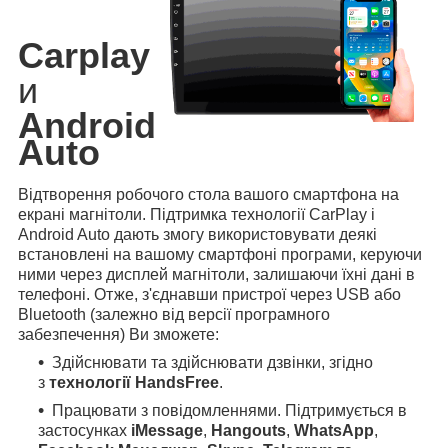
Carplay
и
Android
Auto
Відтворення робочого стола вашого смартфона на
екрані магнітоли. Підтримка технології CarPlay і
Android Auto дають змогу використовувати деякі
встановлені на вашому смартфоні програми, керуючи
ними через дисплей магнітоли, залишаючи їхні дані в
телефоні. Отже, з'єднавши пристрої через USB або
Bluetooth (залежно від версії програмного
забезпечення) Ви зможете:
Здійснювати та здійснювати дзвінки, згідно
з
технології HandsFree
.
Працювати з повідомленнями. Підтримується в
застосунках
iMessage
,
Hangouts
,
WhatsApp
,