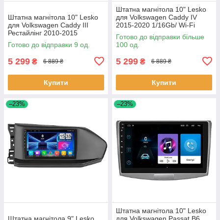
Штатна магнітола 10" Lesko
Штатна магнітола 10" Lesko
для Volkswagen Caddy IV
для Volkswagen Caddy III
2015-2020 1/16Gb/ Wi-Fi
Рестайлінг 2010-2015
Optima Вольксваген шт.
Готово до відправки більше
1/16Gb/ Wi-Fi GPS Optima
Готово до відправки 9 од.
100 од.
Вольксв 9 шт.
5 299
5 299
₴
₴
6 889 ₴
6 889 ₴
Купити
Купити
–23%
–23%
Штатна магнітола 10" Lesko
Штатна магнітола 9" Lesko
для Volkswagen Passat B6