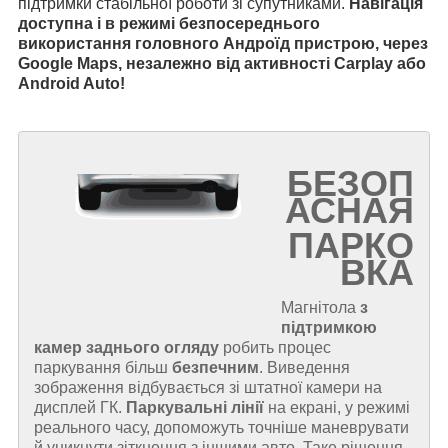
підтримки стабільної роботи зі супутниками.
Навігація
доступна і в режимі безпосереднього
використання головного Андроїд пристрою, через
Google Maps, незалежно від активності Carplay або
Android Auto!
БЕЗОП
АСНАЯ
ПАРКО
ВКА
Магнітола
з
підтримкою
камер заднього огляду
робить процес
паркування більш
безпечним
. Виведення
зображення відбувається зі штатної камери на
дисплей ГК.
Паркувальні лінії
на екрані, у режимі
реального часу, допоможуть точніше маневрувати
й уникнути зіткнення з іншими авто. Таке рішення