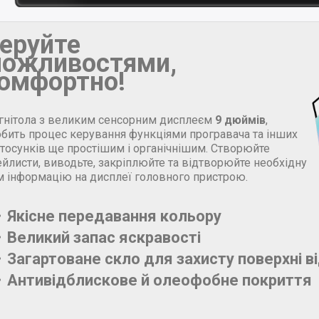
еруйте
ожливостями,
омфортно!
гнітола з великим сенсорним дисплеєм
9 дюймів
,
обить процес керування функціями програвача та інших
стосунків ще простішим і органічнішим. Створюйте
йлисти, виводьте, закріплюйте та відтворюйте необхідну
м інформацію на дисплеї головного пристрою.
Якісне передавання кольору
Великий запас яскравості
Загартоване скло для захисту поверхні в
Антивідблискове й олеофобне покриття