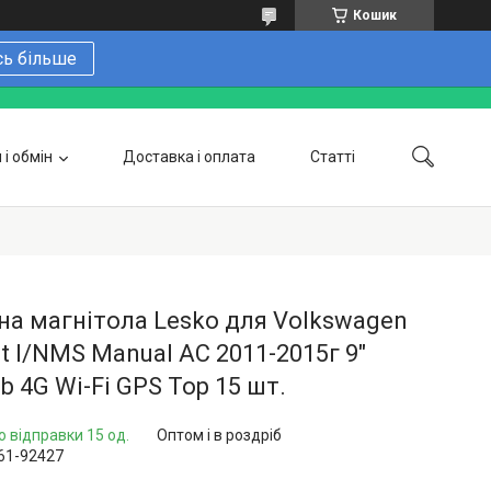
Кошик
сь більше
і обмін
Доставка і оплата
Статті
 замовити онлайн
Про нас
Контакти
Напишіть нам в Telegram
Фотогалерея
а магнітола Lesko для Volkswagen
t I/NMS Manual AC 2011-2015г 9"
b 4G Wi-Fi GPS Top 15 шт.
о відправки 15 од.
Оптом і в роздріб
61-92427