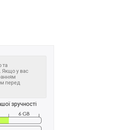
 та
 Якщо у вас
ранням
м перед
шої зручності