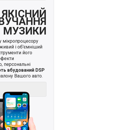
ЯКІСНИЙ
ВУЧАННЯ
МУЗИКИ
у мікропроцесору
живий і об'ємніший
нструменти його
ефекти
, персональні
ють вбудований DSP
алону Вашого авто.