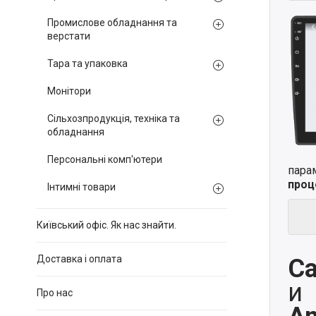
Промислове обладнання та
верстати
Тара та упаковка
Монітори
Сільхозпродукція, техніка та
обладнання
Персональні комп'ютери
пара
проц
Інтимні товари
Київський офіс. Як нас знайти.
Доставка і оплата
Ca
и
Про нас