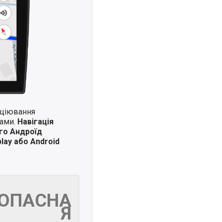
иціювання
ками.
Навігація
го Андроїд
lay або Android
ЗОПАСНА
Я