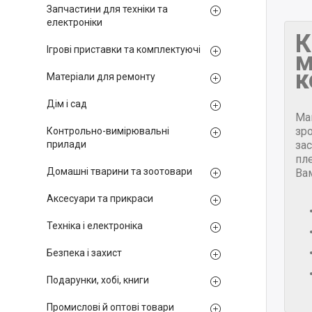
Запчастини для техніки та
електроніки
К
Ігрові приставки та комплектуючі
м
к
Матеріали для ремонту
Дім і сад
Ма
зр
Контрольно-вимірювальні
за
прилади
пле
Домашні тварини та зоотовари
Ва
Аксесуари та прикраси
Техніка і електроніка
Безпека і захист
Подарунки, хобі, книги
Промислові й оптові товари