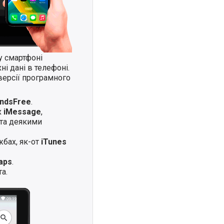
у смартфоні
і дані в телефоні.
версії програмного
andsFree
.
х
iMessage
,
та деякими
жбах, як-от
iTunes
aps
.
а.