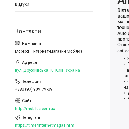
An
Відгуки
Відт
вашо
магн
техно
Auto
прогр
Отже,
забе
Mobiloz - інтернет-магазин Мобілоз
Ha
вул. Дружківська 10, Київ, Україна
ін
Ra
+380 (97) 909-79-09
http://mobiloz.com.ua
https://t.me/internetmagazinfm