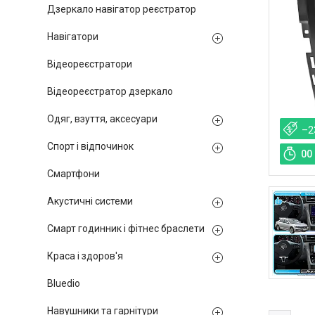
Дзеркало навігатор реєстратор
Навігатори
Відеореєстратори
Відеореєстратор дзеркало
Одяг, взуття, аксесуари
–2
Спорт і відпочинок
0
0
Смартфони
Акустичні системи
Смарт годинник і фітнес браслети
Краса і здоров'я
Bluedio
Навушники та гарнітури