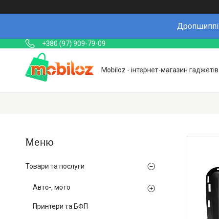
Дропшиппін
+380 (97) 909-79-09
Mobiloz - інтернет-магазин гаджетів
Товари та послуги
Авто-, мото
Принтери та БФП