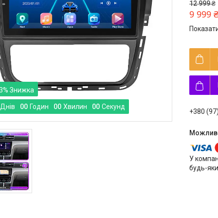
12 999 ₴
9 999 
Показати
3%
Днів
0
0
Годин
0
0
Хвилин
0
0
Секунд
+380 (97
У компан
будь-яки