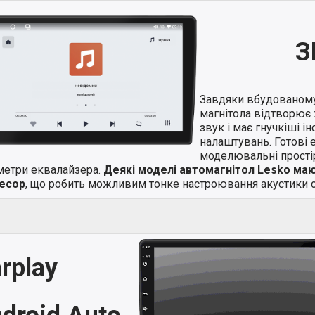
З
Завдяки вбудованом
магнітола відтворює 
звук і має гнучкіші і
налаштувань. Готові 
моделювальні простір
метри еквалайзера.
Деякі моделі автомагнітол Lesko ма
есор
, що робить можливим тонке настроювання акустики с
rplay