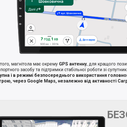
того, магнітола має окрему
GPS антенну
, для кращого поз
портного засобу та підтримки стабільної роботи зі супутни
упна і в режимі безпосереднього використання головно
трою, через Google Maps, незалежно від активності Carp
БЕ