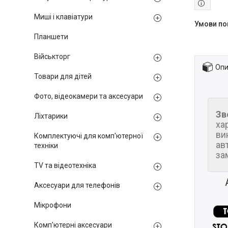
Миші і клавіатури
Планшети
Військторг
Опи
Товари для дітей
Фото, відеокамери та аксесуари
Зв
Ліхтарики
ха
ви
Комплектуючі для комп'ютерної
ав
техніки
за
TV та відеотехніка
Аксесуари для телефонів
Мікрофони
Комп'ютерні аксесуари