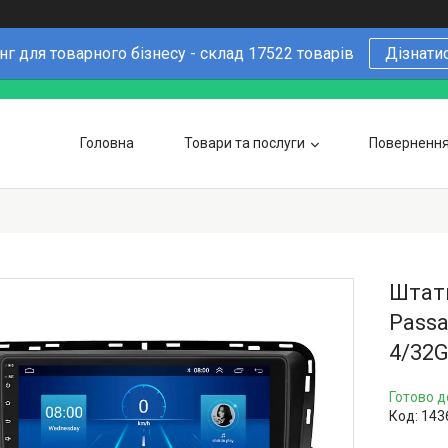
г для товарного бізнесу - склад 17522 товарів
Дізнати
Головна
Товари та послуги
Повернення 
Чому варто купувати у нас
6 причин
Оптовим покупцям
Штатн
Passa
4/32G
Готово д
Код:
143