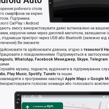
droid Auto
ворення робочого стола
го смартфона на екрані
ітоли. Підтримка
логії CarPlay і Android
 дають змогу використовувати деякі встановлені на вашом
ами, керуючи ними через дисплей магнітоли, залишаючи їхн
 з'єднавши пристрої через USB або Bluetooth (залежно від 
зпечення) Ви зможете:
Здійснювати та здійснювати дзвінки, згідно з
технології H
Працювати з повідомленнями. Підтримується в застосунка
ngouts
,
WhatsApp
,
Facebook Менеджер
,
Skype
,
Telegram
шими.
Слухайте музику, подкасти, аудіокниги в підтримуваних слу
dio
,
Play Music
,
Spotify
,
TuneIn
та інших.
взаємодіяти з програмами навігації
Apple Maps
и
Google M
Використовувати голосові команди або голосового асистент