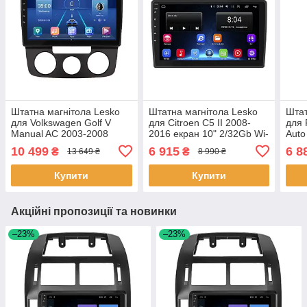
Штатна магнітола Lesko
Штатна магнітола Lesko
Штат
для Volkswagen Golf V
для Citroen C5 II 2008-
для 
Manual AC 2003-2008
2016 екран 10" 2/32Gb Wi-
Auto
екран 10" 4/64Gb 4G Wi-Fi
Fi GPS Base 5 шт.
9" 2
10 499
6 915
6 8
₴
₴
13 649 ₴
8 990 ₴
GPS Top 3шт
1 шт
Купити
Купити
Акційні пропозиції та новинки
–23%
–23%