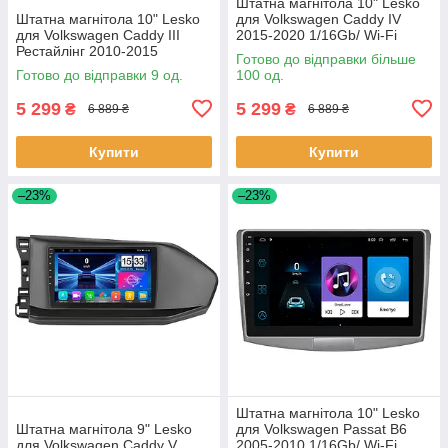
Штатна магнітола 10" Lesko
Штатна магнітола 10" Lesko
для Volkswagen Caddy IV
для Volkswagen Caddy III
2015-2020 1/16Gb/ Wi-Fi
Рестайлінг 2010-2015
Optima Вольксваген шт.
Готово до відправки більше
1/16Gb/ Wi-Fi GPS Optima
Готово до відправки 9 од.
100 од.
Вольксв 9 шт.
5 299
5 299
₴
₴
6 889 ₴
6 889 ₴
Купити
Купити
–23%
–23%
Штатна магнітола 10" Lesko
Штатна магнітола 9" Lesko
для Volkswagen Passat B6
для Volkswagen Caddy V
2005-2010 1/16Gb/ Wi-Fi