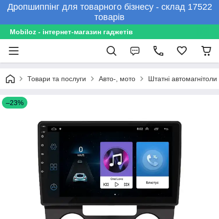
Дропшиппінг для товарного бізнесу - склад 17522
товарів
Mobiloz - інтернет-магазин гаджетів
Товари та послуги
Авто-, мото
Штатні автомагнітоли
–23%