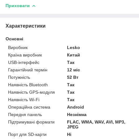
Приховати
Характеристики
Основні
Виробник
Lesko
Країна виробник
Китай
USB-інтерфейс
Так
Гарантійний термін
12 міс
Потужність
52 Вт
Наявність Bluetooth
Так
Наявність GPS-модуля
Так
Наявність Wi-Fi
Так
Операційна система
Android
Передня панель
Незнімна
Підтримувані формати
FLAC, WMA, WAV, AVI, MP3,
JPEG
Порт для SD-карти
Ні