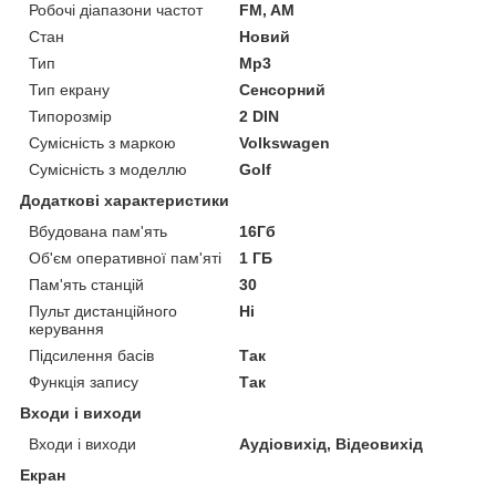
Робочі діапазони частот
FM, AM
Стан
Новий
Тип
Mp3
Тип екрану
Сенсорний
Типорозмір
2 DIN
Сумісність з маркою
Volkswagen
Сумісність з моделлю
Golf
Додаткові характеристики
Вбудована пам'ять
16Гб
Об'єм оперативної пам'яті
1 ГБ
Пам'ять станцій
30
Пульт дистанційного
Ні
керування
Підсилення басів
Так
Функція запису
Так
Входи і виходи
Входи і виходи
Аудіовихід, Відеовихід
Екран