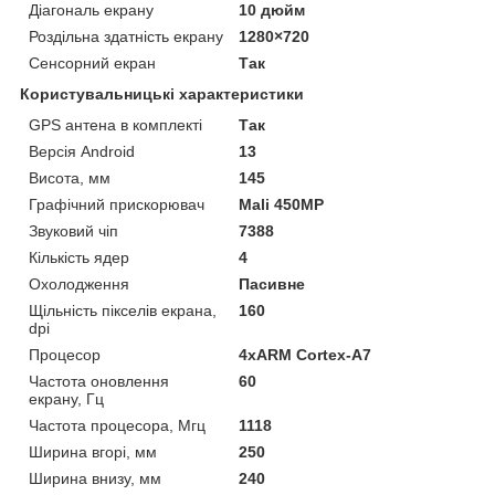
Діагональ екрану
10 дюйм
Роздільна здатність екрану
1280×720
Сенсорний екран
Так
Користувальницькі характеристики
GPS антена в комплекті
Так
Версія Android
13
Висота, мм
145
Графічний прискорювач
Mali 450MP
Звуковий чіп
7388
Кількість ядер
4
Охолодження
Пасивне
Щільність пікселів екрана,
160
dpi
Процесор
4хARM Cortex-A7
Частота оновлення
60
екрану, Гц
Частота процесора, Мгц
1118
Ширина вгорі, мм
250
Ширина внизу, мм
240