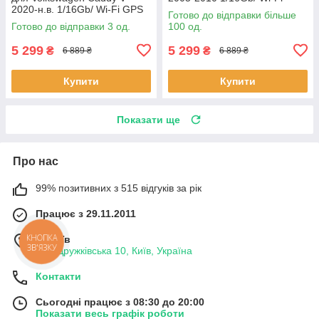
2020-н.в. 1/16Gb/ Wi-Fi GPS
Optima Вольксваген шт.
Готово до відправки більше
Optima Вольксваген 3 шт.
Готово до відправки 3 од.
100 од.
5 299
5 299
₴
₴
6 889 ₴
6 889 ₴
Купити
Купити
Показати ще
Про нас
99% позитивних з 515 відгуків за рік
Працює з 29.11.2011
КНОПКА
м. Київ
ЗВ'ЯЗКУ
вул. Дружківська 10, Київ, Україна
Контакти
Сьогодні працює з 08:30 до 20:00
Показати весь графік роботи