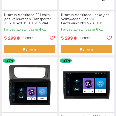
Штатна магнітола 9" Lesko
Штатна магнітола Lesko для
для Volkswagen Transporter
Volkswagen Golf VII
T6 2015-2019 1/16Gb Wi-Fi
Рестайлінг 2017-н.в. 10"
GPS Base Вольксваген 4 шт.
1/16Gb Wi-Fi GPS Base 6шт
Готово до відправки 4 од.
Готово до відправки 6 од.
5 299
5 299
₴
₴
6 889 ₴
6 889 ₴
Купити
Купити
–23%
–23%