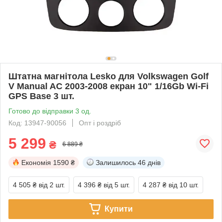
Штатна магнітола Lesko для Volkswagen Golf
V Manual AC 2003-2008 екран 10" 1/16Gb Wi-Fi
GPS Base 3 шт.
Готово до відправки 3 од.
Код: 13947-90056
Опт і роздріб
5 299
₴
6 889 ₴
Економія
1590 ₴
Залишилось
46 днів
4 505 ₴
від 2 шт.
4 396 ₴
від 5 шт.
4 287 ₴
від 10 шт.
Купити