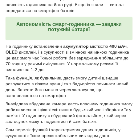
наявність годинника на його руці. Якщо їх зняли — сигнал
передається на смартфон батьків.
Автономність смарт-годинника — завдяки
потужній батареї
На годиннику встановлений
акумулятор
місткістю
400 мАч
,
OLED
дисплей, і в сукупності зі змінною начинкою годинника
це дає змогу час їхньої роботи без заряджання збільшити до
70 годин у режимі очікування. У нормальному режимі її
вистачає на 1-2 дні.
Така функція, як будильник, дасть змогу дитині швидше
розлучатися з ліжком вранці та з бадьорістю починати новий
день. Завести його можна через застосунок, що
встановлюється на смартфон.
Знахідлива вбудована камера дасть власнику годинника змогу
робити численні цікаві світлини в будь-який час і зберігати їх у
пам'яті. У годиннику є вбудований фотоальбом, який через
застосунок можуть подивитися й самі батьки.
Сам перелік функцій і характеристик даних годинників, у
сукупності з їхнім презентабельним виглядом дасть