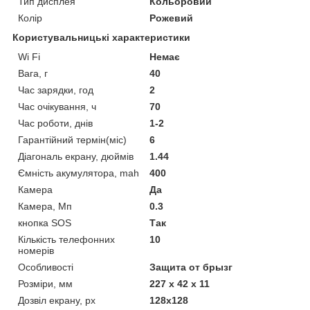
Тип дисплея
Кольоровий
Колір
Рожевий
Користувальницькі характеристики
Wi Fi
Немає
Вага, г
40
Час зарядки, год
2
Час очікування, ч
70
Час роботи, днів
1-2
Гарантійний термін(міс)
6
Діагональ екрану, дюймів
1.44
Ємність акумулятора, mah
400
Камера
Да
Камера, Мп
0.3
кнопка SOS
Так
Кількість телефонних
10
номерів
Особливості
Защита от брызг
Розміри, мм
227 х 42 х 11
Дозвіл екрану, px
128х128