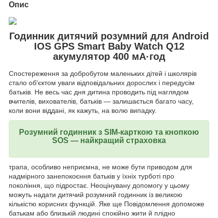
Опис
Годинник дитячий розумний для Android
IOS GPS Smart Baby Watch Q12
акумулятор 400 мА·год
Спостереження за добробутом маленьких дітей і школярів
стало об'єктом уваги відповідальних дорослих і передусім
батьків. Не весь час дня дитина проводить під наглядом
вчителів, вихователів, батьків — залишається багато часу,
коли вони віддані, як кажуть, на волю випадку.
Розумний годинник з SIM-карткою та кнопкою
SOS — найкращий страховка
трапа, особливо неприємна, не може бути приводом для
надмірного занепокоєння батьків у їхніх турботі про
покоління, що підростає. Неоцінувану допомогу у цьому
можуть надати дитячий розумний годинник із великою
кількістю корисних функцій. Яке ще Повідомлення допоможе
батькам або близькій людині спокійно жити й плідно