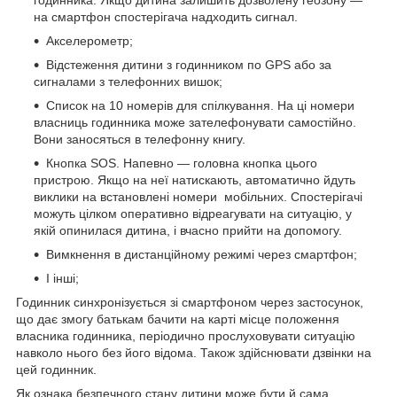
годинника. Якщо дитина залишить дозволену геозону —
на смартфон спостерігача надходить сигнал.
Акселерометр;
Відстеження дитини з годинником по GPS або за
сигналами з телефонних вишок;
Список на 10 номерів для спілкування. На ці номери
власниць годинника може зателефонувати самостійно.
Вони заносяться в телефонну книгу.
Кнопка SOS. Напевно — головна кнопка цього
пристрою. Якщо на неї натискають, автоматично йдуть
виклики на встановлені номери мобільних. Спостерігачі
можуть цілком оперативно відреагувати на ситуацію, у
якій опинилася дитина, і вчасно прийти на допомогу.
Вимкнення в дистанційному режимі через смартфон;
І інші;
Годинник синхронізується зі смартфоном через застосунок,
що дає змогу батькам бачити на карті місце положення
власника годинника, періодично прослуховувати ситуацію
навколо нього без його відома. Також здійснювати дзвінки на
цей годинник.
Як ознака безпечного стану дитини може бути й сама