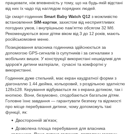
працювати, ніж впевненість у тому, що на будь-якій відстані
від них їх чадо під наглядом порядних людей.
Це смарт-годинник
Smart Baby Watch Q12
з можливістю
встановлення
SIM-картки
, захистом від несприятливих
погодних умов, і внутрішньою пам'яттю обсягом 32 Мб.
Рекомендуються вони дітям віком від 3 до 12 років, мають
російськомовне меню.
Позиціювання власника годинника здійснюється за
допомогою GPS-сигналів із супутників і за сигналами з
мобільних вишок. У конструкції використані нешкідливі для
здоров'я дитини матеріали, сучасні та комфортні у
використанні.
Годинник дуже стильний, має екран каудратної форми з
діагоналлю 1.44 дюйма, кольоровий, з роздільною здатністю
128х128. Керування відбувається як з екрана дотиком, так і
кнопкою. Вони, безумовно, сподобаються багатьом дітям.
Головне їхнє завдання — гарантувати безпеку та відомості
про місце перебування дитини, чому допоможуть такі
функції, як:
Двосторонній зв'язок;
Дозволена площа перебування для власника