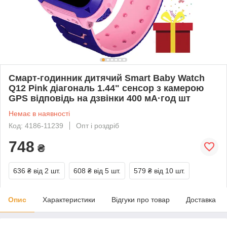
Смарт-годинник дитячий Smart Baby Watch
Q12 Pink діагональ 1.44" сенсор з камерою
GPS відповідь на дзвінки 400 мА·год шт
Немає в наявності
Код: 4186-11239
Опт і роздріб
748
₴
636 ₴
від 2 шт.
608 ₴
від 5 шт.
579 ₴
від 10 шт.
Опис
Характеристики
Відгуки про товар
Доставка