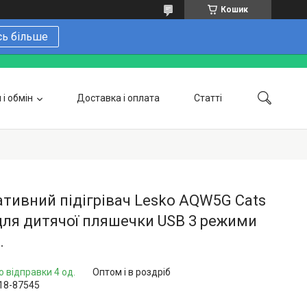
Кошик
сь більше
і обмін
Доставка і оплата
Статті
 замовити онлайн
Про нас
Контакти
Напишіть нам в Telegram
Фотогалерея
тивний підігрівач Lesko AQW5G Cats
для дитячої пляшечки USB 3 режими
.
о відправки 4 од.
Оптом і в роздріб
18-87545