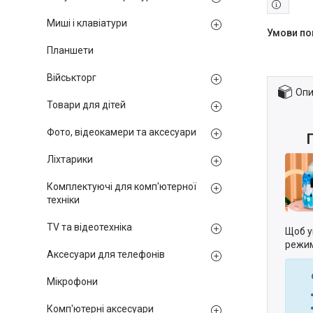
Миші і клавіатури
Планшети
Військторг
Опи
Товари для дітей
Фото, відеокамери та аксесуари
Ліхтарики
Комплектуючі для комп'ютерної
техніки
TV та відеотехніка
Щоб у
режим
Аксесуари для телефонів
Ос
Мікрофони
Комп'ютерні аксесуари