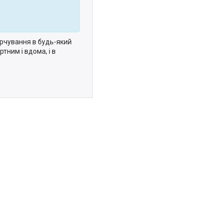
рчування в будь-який
тним і вдома, і в