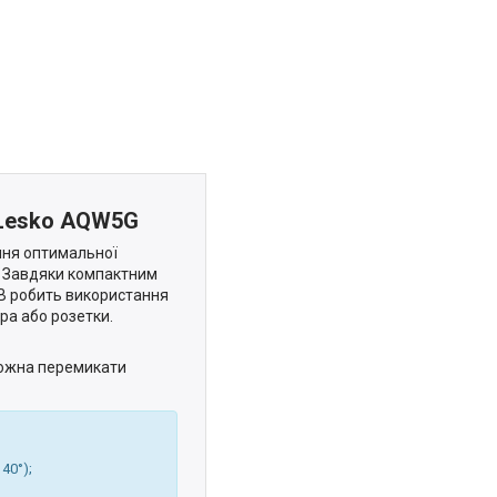
и Lesko AQW5G
ння оптимальної
. Завдяки компактним
SB робить використання
ра або розетки.
 можна перемикати
40°);