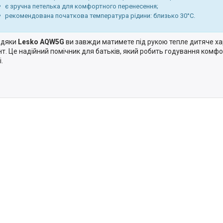
є зручна петелька для комфортного перенесення;
рекомендована початкова температура рідини: близько 30°С.
вдяки
Lesko AQW5G
ви завжди матимете під рукою тепле дитяче ха
т. Це надійний помічник для батьків, який робить годування комфор
.