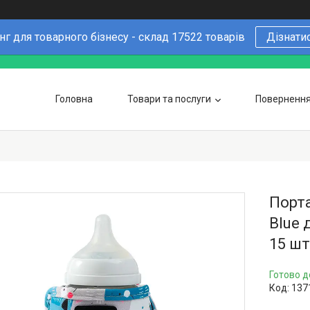
г для товарного бізнесу - склад 17522 товарів
Дізнати
Головна
Товари та послуги
Повернення 
Чому варто купувати у нас
6 причин
Оптовим покупцям
Порта
Blue 
15 шт
Готово д
Код:
137