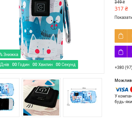
349 ₴
317 ₴
Показати
%
Днів
0
0
Годин
0
0
Хвилин
0
0
Секунд
+380 (97
У компан
будь-яки