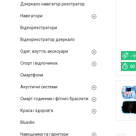
Дзеркало навігатор реєстратор
Навігатори
Відеореєстратори
Відеореєстратор дзеркало
Одяг, взуття, аксесуари
–9
Спорт і відпочинок
0
0
Смартфони
Акустичні системи
Смарт годинник і фітнес браслети
Краса і здоров'я
Bluedio
Навушники та гарнітури