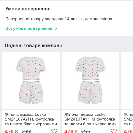
Умови повернення
Повернення товару впродовж 14 днів за домовленістю
Всі умови повернення
Подібні товари компанії
Жіноча піжама Lesko
Жіноча піжама Lesko
Жіно
SM24107AYH L футболка
SM24107AYH M футболка
SM2
та шорти біла з червоними
та шорти біла з червоними
та ш
сердечками 5 шт.
сердечками 5 шт.
серд
476
476
476
₴
₴
548 ₴
548 ₴