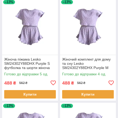
–13%
–13%
Жіноча піжама Lesko
Жіночий комплект для дому
SM24302Y88DHX Purple S
та сну Lesko
футболка та шорти жіноча
SM24302Y88DHX Purple M
піжама 6 шт.
футболка та шорти жіноча
Готово до відправки 5 од.
Готово до відправки 4 од.
піжама 4 шт.
488
488
₴
₴
562 ₴
562 ₴
Купити
Купити
–13%
–13%