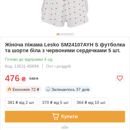
Жіноча піжама Lesko SM24107AYH S футболка
та шорти біла з червоними сердечками 5 шт.
Готово до відправки 4 од.
Код: 13531-85894
Опт і роздріб
476
₴
548 ₴
Економія
72 ₴
Залишилось
37 днів
381 ₴
від 2 шт.
370 ₴
від 5 шт.
364 ₴
від 10 шт.
Купити
або