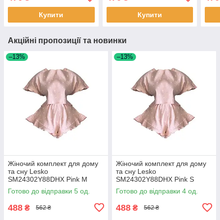
Купити
Купити
Акційні пропозиції та новинки
–13%
–13%
Жіночий комплект для дому
Жіночий комплект для дому
та сну Lesko
та сну Lesko
SM24302Y88DHX Pink M
SM24302Y88DHX Pink S
футболка та шорти жіноча
футболка та шорти жіноча
Готово до відправки 5 од.
Готово до відправки 4 од.
піжама 5 шт.
піжама 5 шт.
488
488
₴
₴
562 ₴
562 ₴