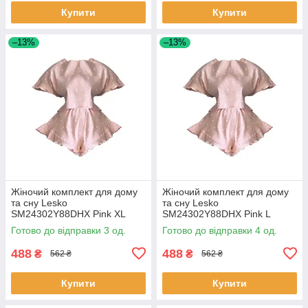
Купити
Купити
–13%
–13%
Жіночий комплект для дому
Жіночий комплект для дому
та сну Lesko
та сну Lesko
SM24302Y88DHX Pink XL
SM24302Y88DHX Pink L
футболка та шорти жіноча
футболка та шорти жіноча
Готово до відправки 3 од.
Готово до відправки 4 од.
піжама 4 шт.
піжама 5 шт.
488
488
₴
₴
562 ₴
562 ₴
Купити
Купити