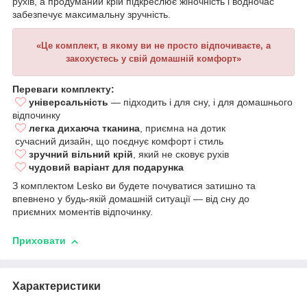
рухів, а продуманий крій підкреслює жіночність і водночас
забезпечує максимальну зручність.
«Це комплект, в якому ви не просто відпочиваєте, а
закохуєтесь у свій домашній комфорт»
Переваги комплекту:
універсальність
— підходить і для сну, і для домашнього
відпочинку
легка дихаюча тканина
, приємна на дотик
сучасний дизайн, що поєднує комфорт і стиль
зручний вільний крій
, який не сковує рухів
чудовий варіант для подарунка
З комплектом Lesko ви будете почуватися затишно та
впевнено у будь-якій домашній ситуації — від сну до
приємних моментів відпочинку.
Приховати
Характеристики