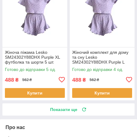
Жіноча піжама Lesko
Жіночий комплект для дому
SM24302Y88DHX Purple XL
та сну Lesko
футболка та шорти 5 шт.
SM24302Y88DHX Purple L
футболка та шорти жіноча
Готово до відправки 5 од.
Готово до відправки 4 од.
піжама 5 шт.
488
488
₴
₴
562 ₴
562 ₴
Купити
Купити
Показати ще
Про нас