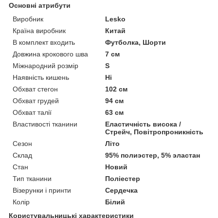
Основні атрибути
Виробник
Lesko
Країна виробник
Китай
В комплект входить
Футболка, Шорти
Довжина крокового шва
7 см
Міжнародний розмір
S
Наявність кишень
Ні
Обхват стегон
102 см
Обхват грудей
94 см
Обхват талії
63 см
Властивості тканини
Еластичність висока /
Стрейч, Повітропроникність
Сезон
Літо
Склад
95% полиэстер, 5% эластан
Стан
Новий
Тип тканини
Поліестер
Візерунки і принти
Сердечка
Колір
Білий
Користувальницькі характеристики