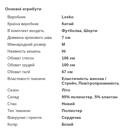
Основні атрибути
Виробник
Lesko
Країна виробник
Китай
В комплект входить
Футболка, Шорти
Довжина крокового шва
7 см
Міжнародний розмір
M
Наявність кишень
Ні
Обхват стегон
106 см
Обхват грудей
100 см
Обхват талії
67 см
Властивості тканини
Еластичність висока /
Стрейч, Повітропроникність
Сезон
Літо
Склад
95% полиэстер, 5% эластан
Стан
Новий
Тип тканини
Поліестер
Візерунки і принти
Сердечка
Колір
Білий