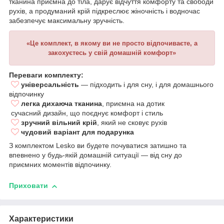
тканина приємна до тіла, дарує відчуття комфорту та свободи
рухів, а продуманий крій підкреслює жіночність і водночас
забезпечує максимальну зручність.
«Це комплект, в якому ви не просто відпочиваєте, а
закохуєтесь у свій домашній комфорт»
Переваги комплекту:
універсальність
— підходить і для сну, і для домашнього
відпочинку
легка дихаюча тканина
, приємна на дотик
сучасний дизайн, що поєднує комфорт і стиль
зручний вільний крій
, який не сковує рухів
чудовий варіант для подарунка
З комплектом Lesko ви будете почуватися затишно та
впевнено у будь-якій домашній ситуації — від сну до
приємних моментів відпочинку.
Приховати
Характеристики