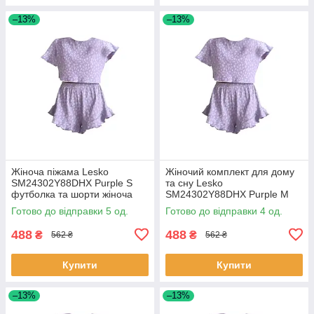
–13%
–13%
Жіноча піжама Lesko
Жіночий комплект для дому
SM24302Y88DHX Purple S
та сну Lesko
футболка та шорти жіноча
SM24302Y88DHX Purple M
піжама 6 шт.
футболка та шорти жіноча
Готово до відправки 5 од.
Готово до відправки 4 од.
піжама 4 шт.
488
488
₴
₴
562 ₴
562 ₴
Купити
Купити
–13%
–13%