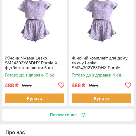
Жіноча піжама Lesko
Жіночий комплект для дому
SM24302Y88DHX Purple XL
та сну Lesko
футболка та шорти 5 шт.
SM24302Y88DHX Purple L
футболка та шорти жіноча
Готово до відправки 5 од.
Готово до відправки 4 од.
піжама 5 шт.
488
488
₴
₴
562 ₴
562 ₴
Купити
Купити
Показати ще
Про нас