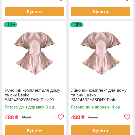
Купити
Купити
–13%
–13%
Жіночий комплект для дому
Жіночий комплект для дому
та сну Lesko
та сну Lesko
SM24302Y88DHX Pink XL
SM24302Y88DHX Pink L
футболка та шорти жіноча
футболка та шорти жіноча
Готово до відправки 3 од.
Готово до відправки 4 од.
піжама 4 шт.
піжама 5 шт.
488
488
₴
₴
562 ₴
562 ₴
Купити
Купити