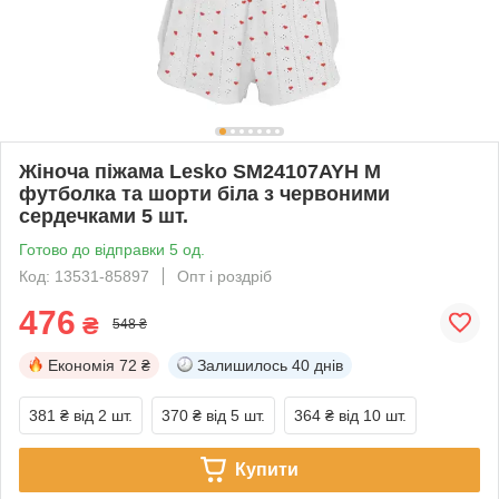
Жіноча піжама Lesko SM24107AYH M
футболка та шорти біла з червоними
сердечками 5 шт.
Готово до відправки 5 од.
Код: 13531-85897
Опт і роздріб
476
₴
548 ₴
Економія
72 ₴
Залишилось
40 днів
381 ₴
від 2 шт.
370 ₴
від 5 шт.
364 ₴
від 10 шт.
Купити