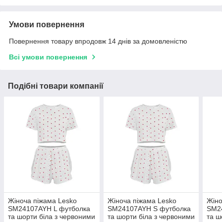
Умови повернення
Повернення товару впродовж 14 днів за домовленістю
Всі умови повернення
Подібні товари компанії
Жіноча піжама Lesko
Жіноча піжама Lesko
Жіно
SM24107AYH L футболка
SM24107AYH S футболка
SM2
та шорти біла з червоними
та шорти біла з червоними
та ш