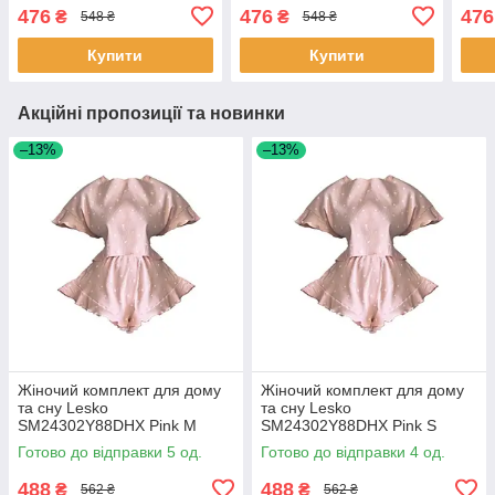
сердечками 5 шт.
сердечками 5 шт.
серд
476
476
476
₴
₴
548 ₴
548 ₴
Купити
Купити
Акційні пропозиції та новинки
–13%
–13%
Жіночий комплект для дому
Жіночий комплект для дому
та сну Lesko
та сну Lesko
SM24302Y88DHX Pink M
SM24302Y88DHX Pink S
футболка та шорти жіноча
футболка та шорти жіноча
Готово до відправки 5 од.
Готово до відправки 4 од.
піжама 5 шт.
піжама 5 шт.
488
488
₴
₴
562 ₴
562 ₴