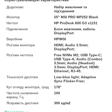
Користувальницькі характеристики
Додатково
Набір живлення та
під'єднання
Монітор
25" MSI PRO MP252 Black
Неттоп
HP ProDesk 600 G3 s1151
Підключення
Блок живлення, кабель
DisplayPort
Виробник
HP/MSI
Роз'єми монітора
HDMI; Audio 3.5mm;
DisplayPort;
Роз'єми неттопа
Free NVMe M2; USB Type-C;
USB Type-A; Audio (Combo)
3.5mm; Audio (Headset)
3.5mm; DisplayPort; HDMI;
Ethernet; RJ-45.
Технології дисплея
Low-blue light; Adaptive
Sync Flicker-Free;
Кут огляду монітора, град
178°
Частота оновлення
100
екрану, Гц
Яскравість дисплея
300 кд/м2