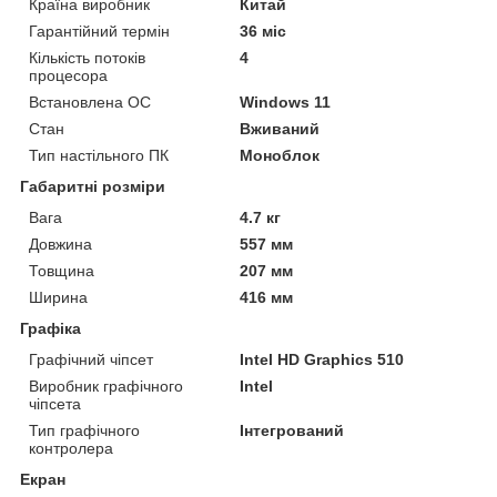
Країна виробник
Китай
Гарантійний термін
36 міс
Кількість потоків
4
процесора
Встановлена ОС
Windows 11
Стан
Вживаний
Тип настільного ПК
Моноблок
Габаритні розміри
Вага
4.7 кг
Довжина
557 мм
Товщина
207 мм
Ширина
416 мм
Графіка
Графічний чіпсет
Intel HD Graphics 510
Виробник графічного
Intel
чіпсета
Тип графічного
Інтегрований
контролера
Екран