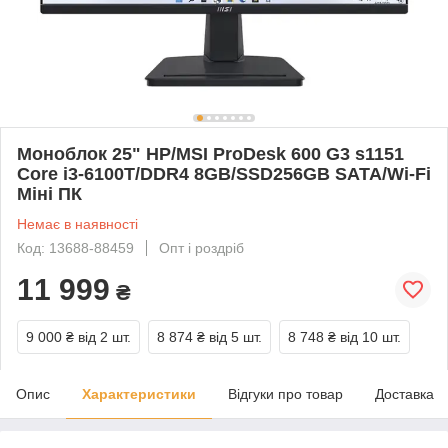
Моноблок 25" HP/MSI ProDesk 600 G3 s1151
Core i3-6100T/DDR4 8GB/SSD256GB SATA/Wi-Fi
Міні ПК
Немає в наявності
Код: 13688-88459
Опт і роздріб
11 999
₴
9 000 ₴
від 2 шт.
8 874 ₴
від 5 шт.
8 748 ₴
від 10 шт.
Опис
Характеристики
Відгуки про товар
Доставка