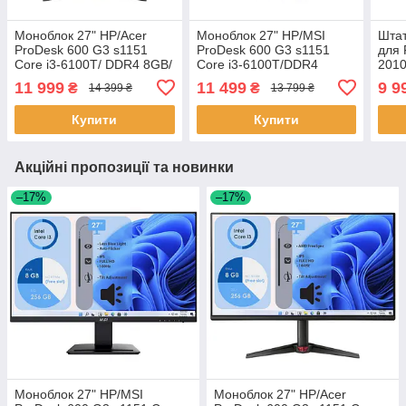
Моноблок 27" HP/Acer
Моноблок 27" HP/MSI
Штат
ProDesk 600 G3 s1151
ProDesk 600 G3 s1151
для 
Core i3-6100T/ DDR4 8GB/
Core i3-6100T/DDR4
2010
SSD256GB M.2/ Wi-Fi) Міні
8GB/SSD256GB SATA/Wi-
Wi-F
11 999
11 499
9 9
₴
₴
14 399 ₴
13 799 ₴
Пк
Fi Black
Купити
Купити
Акційні пропозиції та новинки
–17%
–17%
Моноблок 27" HP/MSI
Моноблок 27" HP/Acer