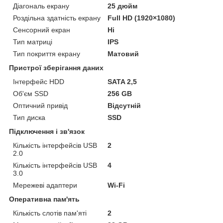
Діагональ екрану
25 дюйм
Роздільна здатність екрану
Full HD (1920×1080)
Сенсорний екран
Ні
Тип матриці
IPS
Тип покриття екрану
Матовий
Пристрої зберігання даних
Інтерфейс HDD
SATA 2,5
Об'єм SSD
256 GB
Оптичний привід
Відсутній
Тип диска
SSD
Підключення і зв'язок
Кількість інтерфейсів USB
2
2.0
Кількість інтерфейсів USB
4
3.0
Мережеві адаптери
Wi-Fi
Оперативна пам'ять
Кількість слотів пам'яті
2