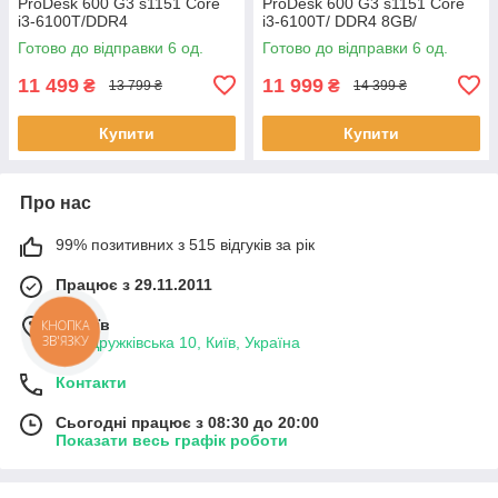
ProDesk 600 G3 s1151 Core
ProDesk 600 G3 s1151 Core
i3-6100T/DDR4
i3-6100T/ DDR4 8GB/
8GB/SSD256GB SATA/Wi-Fi
SSD256GB M.2/ Wi-Fi) Міні Пк
Готово до відправки 6 од.
Готово до відправки 6 од.
Black
11 499
11 999
₴
₴
13 799 ₴
14 399 ₴
Купити
Купити
Про нас
99% позитивних з 515 відгуків за рік
Працює з 29.11.2011
м. Київ
КНОПКА
ЗВ'ЯЗКУ
вул. Дружківська 10, Київ, Україна
Контакти
Сьогодні працює з 08:30 до 20:00
Показати весь графік роботи