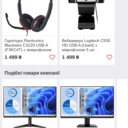
Гарнітура Plantronics
Вебкамера Logitech C930
Blackwire C3220 USB-A
HD USB-A (Used) з
(F3KC4T) с микрофоном
мікрофоном 5 шт.
10шт
1 499
1 499
₴
₴
Подібні товари компанії