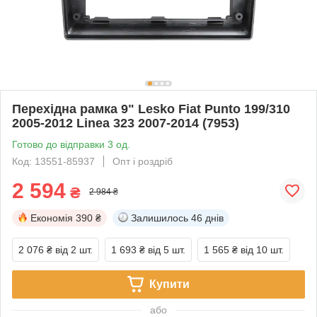
Перехідна рамка 9" Lesko Fiat Punto 199/310
2005-2012 Linea 323 2007-2014 (7953)
Готово до відправки 3 од.
Код: 13551-85937
Опт і роздріб
2 594
₴
2 984 ₴
Економія
390 ₴
Залишилось
46 днів
2 076 ₴
від 2 шт.
1 693 ₴
від 5 шт.
1 565 ₴
від 10 шт.
Купити
або