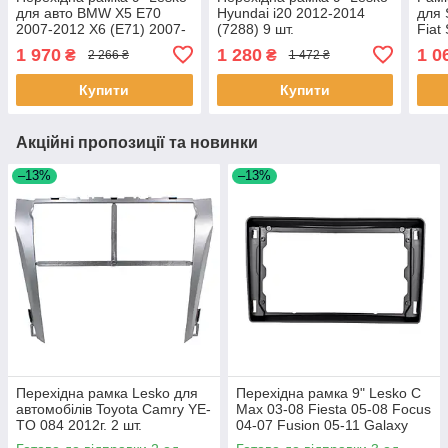
для авто BMW X5 E70
Hyundai i20 2012-2014
для 
2007-2012 X6 (E71) 2007-
(7288) 9 шт.
Fiat
2014
(389
1 970
1 280
1 0
₴
₴
2 266 ₴
1 472 ₴
Купити
Купити
Акційні пропозиції та новинки
–13%
–13%
Перехідна рамка Lesko для
Перехідна рамка 9" Lesko C
автомобілів Toyota Camry YE-
Max 03-08 Fiesta 05-08 Focus
TO 084 2012г. 2 шт.
04-07 Fusion 05-11 Galaxy
06-08 Kuga 08-12 1 шт.