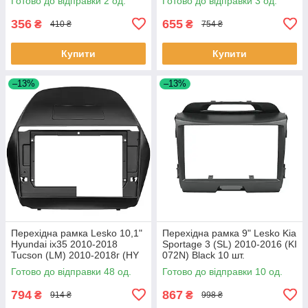
Готово до відправки 2 од.
Готово до відправки 3 од.
356
655
₴
₴
410 ₴
754 ₴
Купити
Купити
–13%
–13%
Перехідна рамка Lesko 10,1"
Перехідна рамка 9" Lesko Kia
Hyundai ix35 2010-2018
Sportage 3 (SL) 2010-2016 (KI
Tucson (LM) 2010-2018г (HY
072N) Black 10 шт.
136T) Black 48 шт.
Готово до відправки 48 од.
Готово до відправки 10 од.
794
867
₴
₴
914 ₴
998 ₴