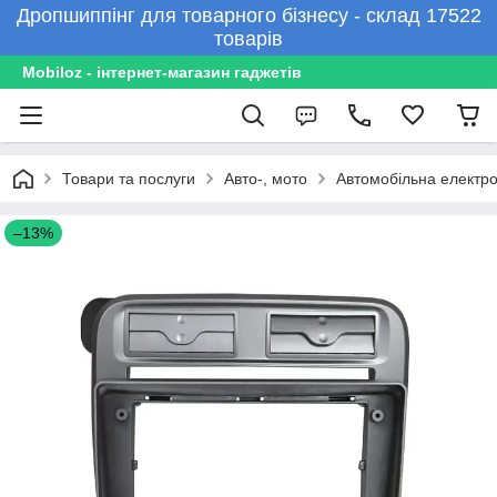
Дропшиппінг для товарного бізнесу - склад 17522
товарів
Mobiloz - інтернет-магазин гаджетів
Товари та послуги
Авто-, мото
Автомобільна електро
–13%