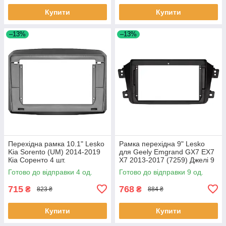
Купити
Купити
–13%
–13%
Перехідна рамка 10.1" Lesko
Рамка перехідна 9" Lesko
Kia Sorento (UM) 2014-2019
для Geely Emgrand GX7 EX7
Кіа Соренто 4 шт.
X7 2013-2017 (7259) Джелі 9
шт.
Готово до відправки 4 од.
Готово до відправки 9 од.
715
768
₴
₴
823 ₴
884 ₴
Купити
Купити