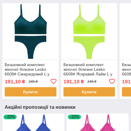
Безшовний комплект
Безшовний комплект
Безш
жіночої білизни Lesko
жіночої білизни Lesko
жіно
6608# Смарагдовий L у
6608# Яскравий Лайм L у
6608
текстурі косичка труси та
текстурі косичка труси та
коси
191,10
191,10
191
₴
₴
245 ₴
245 ₴
топ 5 шт.
топ 5 шт.
шт.
Купити
Купити
Акційні пропозиції та новинки
–22%
–22%