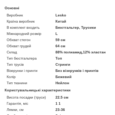
Основні
Виробник
Lesko
Країна виробник
Китай
В комплект входить
Бюстгальтер, Трусики
Міжнародний розмір
L
Обхват стегон
59 см
Обхват грудей
64 см
Склад
88% полиамид,12% эластан
Тип бюстгальтера
Топ
Тип трусів
Стринги
Візерунки і принти
Без візерунків і принтів
Колір
Бежевий
Тип тканини
Нейлон
Користувальницькі характеристики
Висота посадки (труси)
22.5 см
Гарантія, міс
1 1
Лямки, см
23-36