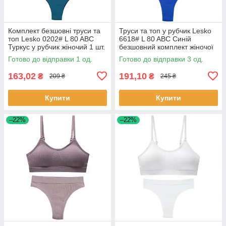
Комплект безшовні труси та
Труси та топ у рубчик Lesko
топ Lesko 0202# L 80 ABC
6618# L 80 ABC Синій
Туркус у рубчик жіночий 1 шт.
безшовний комплект жіночої
білизни 3 шт.
Готово до відправки 1 од.
Готово до відправки 3 од.
163,02
191,10
₴
₴
209 ₴
245 ₴
Купити
Купити
–22%
–22%