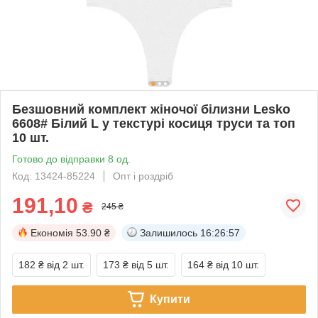
Безшовний комплект жіночої білизни Lesko
6608# Білий L у текстурі косиця труси та топ
10 шт.
Готово до відправки 8 од.
Код: 13424-85224
Опт і роздріб
191,10
₴
245 ₴
Економія
53.90 ₴
Залишилось
16:26:56
182 ₴
від 2 шт.
173 ₴
від 5 шт.
164 ₴
від 10 шт.
Купити