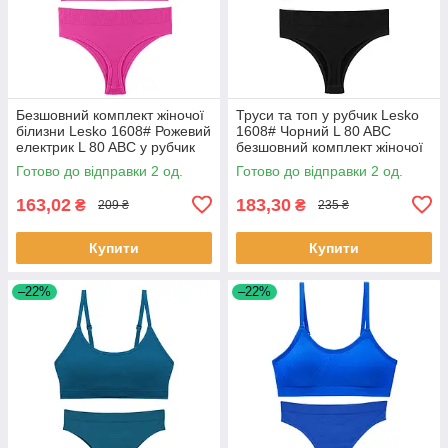
Безшовний комплект жіночої
Труси та топ у рубчик Lesko
білизни Lesko 1608# Рожевий
1608# Чорний L 80 ABC
електрик L 80 ABC у рубчик
безшовний комплект жіночої
труси та топ 2 шт.
білизни 2 шт.
Готово до відправки 2 од.
Готово до відправки 2 од.
163,02
183,30
₴
₴
209 ₴
235 ₴
Купити
Купити
–22%
–22%