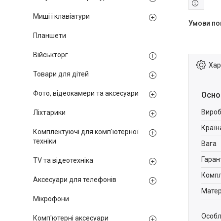
Миші і клавіатури
Планшети
Військторг
Хар
Товари для дітей
Фото, відеокамери та аксесуари
Осно
Вироб
Ліхтарики
Країн
Комплектуючі для комп'ютерної
техніки
Вага
Гаран
TV та відеотехніка
Компл
Аксесуари для телефонів
Матер
Мікрофони
Особл
Комп'ютерні аксесуари