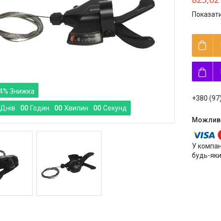
Показати
4%
+380 (97
Днів
0
0
Годин
0
0
Хвилин
0
0
Секунд
У компан
будь-яки