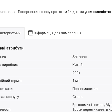
повернення товару протягом 14 днів
за домовленістю
актеристики
Інформація для замовлення
вні атрибути
ник
Shimano
а виробник
Китай
200 г
тійний термін
1 міс
ектація
Права манетка
іал корпусу
Сталь
Ергономічні важелі, Мул
ивості
Троси перемикання в к