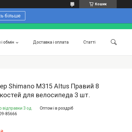
Кошик
сь більше
і обмін
Доставка і оплата
Статті
 замовити онлайн
Про нас
Контакти
Напишіть нам в Telegram
Фотогалерея
р Shimano M315 Altus Правий 8
остей для велосипеда 3 шт.
о відправки 3 од.
Оптом і в роздріб
09-85666
 ₴