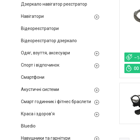
Дзеркало навігатор реєстратор
Навігатори
Відеореєстратори
Відеореєстратор дзеркало
Одяг, взуття, аксесуари
–1
Спорт і відпочинок
0
0
Смартфони
Акустичні системи
Смарт годинник і фітнес браслети
Краса і здоров'я
Bluedio
Навушники та гарнітури