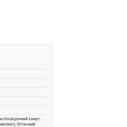
ьтіпозіціонний хомут,
омплекті, Оптичний