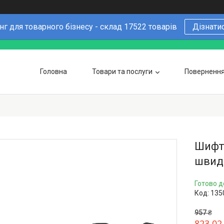
г для товарного бізнесу - склад 17522 товарів
Дізнати
Головна
Товари та послуги
Повернення 
Чому варто купувати у нас
6 причин
Оптовим покупцям
Шифте
швидк
Готово д
Код:
135
957 ₴
823,02