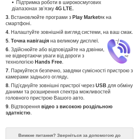
Підтримка роботи в широкосмугових
діапазонах зв'язку
4G LTE.
3
.
Встановлюйте програми з
Play Market
як на
смартфоні.
4
.
Налаштуйте зовнішній вигляд системи, на ваш смак.
5
.
Точна навігація
на великому дисплеї
.
6
.
Здійснюйте або відповідайте на дзвінки,
не відвертаючи уваги від дороги з
технологією
Hands Free
.
7
. Паркуйтеся безпечно, завдяки сумісності пристрою з
камерами заднього огляду
.
8
. Під'єднуйте зовнішні пристрої через
USB
для обміну
даними та розширення спектра можливостей
головного пристрою Вашого авто.
9
. Відтворення
відео з високою роздільною
здатністю
.
Вимкне питання?
Зверніться за допомогою до