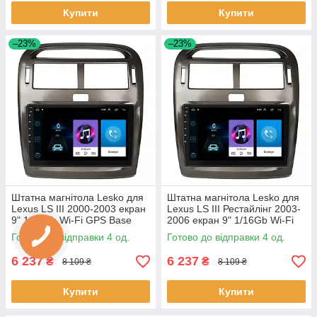
Купити
Купити
–23%
–23%
Штатна магнітола Lesko для
Штатна магнітола Lesko для
Lexus LS III 2000-2003 екран
Lexus LS III Рестайлінг 2003-
9" 1/16Gb Wi-Fi GPS Base
2006 екран 9" 1/16Gb Wi-Fi
Лексус 4 шт.
GPS Base 4 шт.
Готово до відправки 4 од.
Готово до відправки 4 од.
6 237
6 237
₴
₴
8 109 ₴
8 109 ₴
Купити
Купити