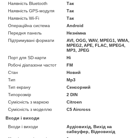
Наявність Bluetooth
Так
Наявність GPS-модуля
Так
Наявність Wi-Fi
Так
Операційна система
Android
Передня панель
Незнімна
Підтримувані формати
AVI, OGG, WAV, MPEG1, WMA,
MPEG2, APE, FLAC, MPEG4,
MP3, JPEG
Порт для SD-карти
Ні
Робочі діапазони частот
FM
Стан
Новий
Тип
Mp3
Тип екрану
Сенсорний
Типорозмір
2 DIN
Сумісність з маркою
Citroen
Сумісність з моделлю
C5 Aircross
Входи і виходи
Входи і виходи
Аудіовихід, Вихід на
сабвуфер, Відеовихід