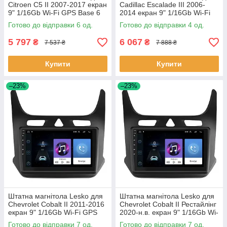
Citroen C5 II 2007-2017 екран
Cadillac Escalade III 2006-
9" 1/16Gb Wi-Fi GPS Base 6
2014 екран 9" 1/16Gb Wi-Fi
шт.
GPS Base Каміллак 4 шт.
Готово до відправки 6 од.
Готово до відправки 4 од.
5 797
6 067
₴
₴
7 537 ₴
7 888 ₴
Купити
Купити
–23%
–23%
Штатна магнітола Lesko для
Штатна магнітола Lesko для
Chevrolet Cobalt II 2011-2016
Chevrolet Cobalt II Рестайлінг
екран 9" 1/16Gb Wi-Fi GPS
2020-н.в. екран 9" 1/16Gb Wi-
Base Шевроле Кобальт 7 шт.
Fi GPS Base 7 шт.
Готово до відправки 7 од.
Готово до відправки 7 од.