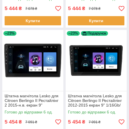
5 444
5 444
₴
₴
7 078 ₴
7 078 ₴
Купити
Купити
–23%
–23%
Подарунок
Штатна магнітола Lesko для
Штатна магнітола Lesko для
Citroen Berlingo II Рестайлінг
Citroen Berlingo II Рестайлінг
2 2015-н.в. екран 9"
2012-2015 екран 9" 1/16Gb/
1/16Gb/Wi-Fi GPS Optima 6шт
Wi-Fi GPS Optima 6шт
Готово до відправки 6 од.
Готово до відправки 6 од.
5 454
5 454
₴
₴
7 091 ₴
7 091 ₴