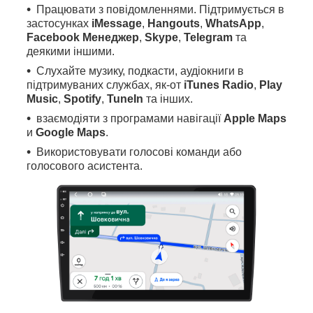
Працювати з повідомленнями. Підтримується в
застосунках
iMessage
,
Hangouts
,
WhatsApp
,
Facebook Менеджер
,
Skype
,
Telegram
та
деякими іншими.
Слухайте музику, подкасти, аудіокниги в
підтримуваних службах, як-от
iTunes Radio
,
Play
Music
,
Spotify
,
TuneIn
та інших.
взаємодіяти з програмами навігації
Apple Maps
и
Google Maps
.
Використовувати голосові команди або
голосового асистента.