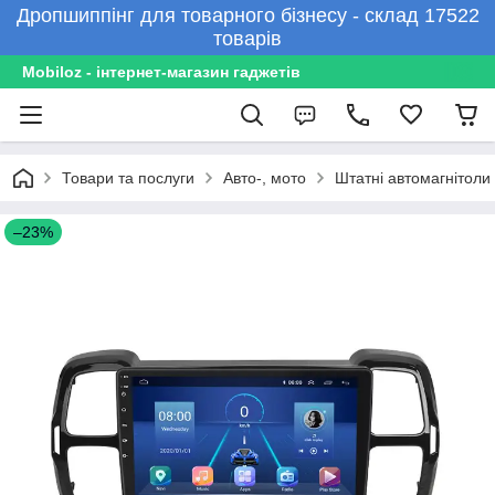
Дропшиппінг для товарного бізнесу - склад 17522
товарів
Mobiloz - інтернет-магазин гаджетів
Товари та послуги
Авто-, мото
Штатні автомагнітоли
–23%