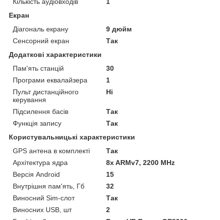
Кількість аудіовходів
1
Екран
Діагональ екрану
9 дюйм
Сенсорний екран
Так
Додаткові характеристики
Пам'ять станцій
30
Програми еквалайзера
1
Пульт дистанційного
Ні
керування
Підсилення басів
Так
Функція запису
Так
Користувальницькі характеристики
GPS антена в комплекті
Так
Архітектура ядра
8x ARMv7, 2200 MHz
Версія Android
15
Внутрішня пам'ять, Гб
32
Виносний Sim-слот
Так
Виносних USB, шт
2