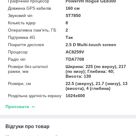
Графічний процесор
PowerVR Rogue GE8300
Довжина GPS кабелів
160 см
Звуковий чіп
ST7850
Кількість ядер
8
Оперативна пам'ять, ГБ
2
Підтримка 4G
Так
Покриття дисплея
2.5 D Multi-touch screen
Процесор
AC8259V
Радіо чіп
TDA7708
Розміри без штатної
Ширина: 225 (по верху), 217
рамки, мм
(по низу); Глибина: 40;
Висота: 130
Розміри, см
22.5 (зверху), 21.7 (знизу), 13
(висота), 4 (глибина)
Роздільна здатність екрану
1024х600
Приховати
Відгуки про товар