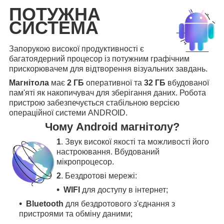
ПОТУЖНА
СИСТЕМА
Запорукою високої продуктивності є
багатоядерний процесор із потужним графічним
прискорювачем для відтворення візуальних завдань.
Магнітола
має
2 ГБ
оперативної та
32 ГБ
вбудованої
пам'яті як накопичувач для зберігання даних. Робота
пристрою забезпечується стабільною версією
операційної системи ANDROID.
Чому Android магнітолу?
1
. Звук високої якості та можливості його
настроювання. Вбудований
мікропроцесор.
2
. Бездротові мережі:
WIFI
для доступу в інтернет;
Bluetooth
для бездротового з'єднання з
пристроями та обміну даними;