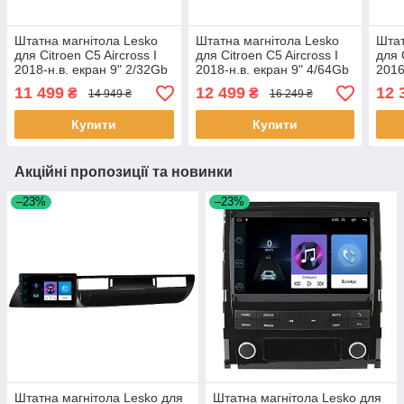
Штатна магнітола Lesko
Штатна магнітола Lesko
Штат
для Citroen C5 Aircross I
для Citroen C5 Aircross I
для 
2018-н.в. екран 9" 2/32Gb
2018-н.в. екран 9" 4/64Gb
2016
CarPlay 4G Wi-Fi GPS
CarPlay 4G Wi-Fi GPS
CarP
11 499
12 499
12 
₴
₴
14 949 ₴
16 249 ₴
Prime 6шт
Prime 6шт
Prim
Купити
Купити
Акційні пропозиції та новинки
–23%
–23%
Штатна магнітола Lesko для
Штатна магнітола Lesko для