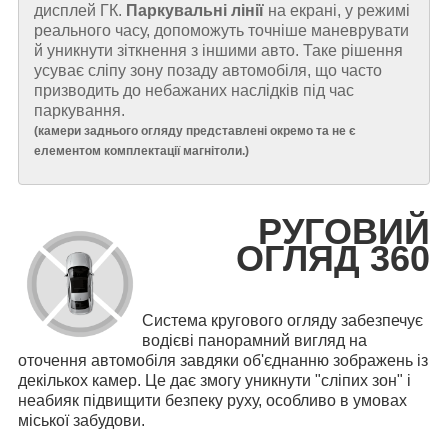
дисплей ГК.
Паркувальні лінії
на екрані, у режимі
реального часу, допоможуть точніше маневрувати
й уникнути зіткнення з іншими авто. Таке рішення
усуває сліпу зону позаду автомобіля, що часто
призводить до небажаних наслідків під час
паркування.
(
камери заднього огляду представлені окремо та не є
елементом комплектації магнітоли.
)
РУГОВИЙ
ОГЛЯД 360
Система кругового огляду забезпечує
водієві панорамний вигляд на
оточення автомобіля завдяки об'єднанню зображень із
декількох камер. Це дає змогу уникнути "сліпих зон" і
неабияк підвищити безпеку руху, особливо в умовах
міської забудови.