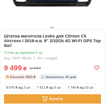
Штатна магнітола Lesko для Citroen C5
Aircross I 2018-н.в. 9" 2/32Gb 4G Wi-Fi GPS Top
6шт
Готово до відправки 6 од.
Код: 13637-86245
Опт і роздріб
9 499
₴
12 349 ₴
Економія
2850 ₴
Залишилось
46 днів
8 075 ₴
від 2 шт.
7 911 ₴
від 5 шт.
7 746 ₴
від 10 шт.
Купити