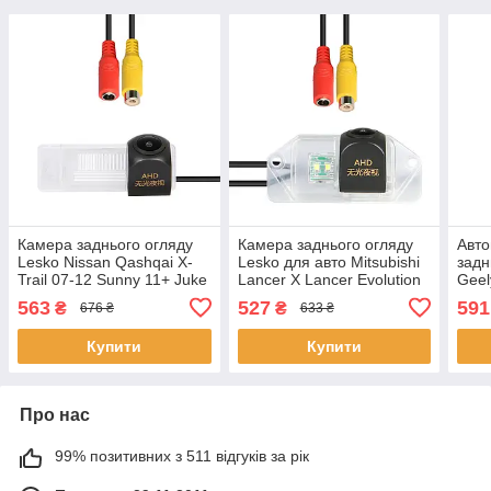
Камера заднього огляду
Камера заднього огляду
Авто
Lesko Nissan Qashqai X-
Lesko для авто Mitsubishi
задн
Trail 07-12 Sunny 11+ Juke
Lancer X Lancer Evolution
Geel
10+ Navara 05-11 Citroen
2007+ Outlander 2008-
(574
563
527
591
₴
₴
676 ₴
633 ₴
C2 C4 C5 (4 3 шт.
2011г 2 шт.
Купити
Купити
Про нас
99% позитивних з 511 відгуків за рік