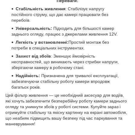
Переваги:
Стабільність живлення
: Стабілізує напругу
постійного струму, що дає камері працювати без
перебоїв.
Універсальність:
Підходить для більшості камер
заднього огляду, працює з джерелами живлення 12V.
Легкість у встановленні:
Простий монтаж без
потреби в спеціальних інструментах.
Захист від збоїв
: Зменшує ймовірність
несправностей, що виникають через стрибки напруги,
зберігаючи камеру в робочому стані.
Надійність:
Призначена для тривалої експлуатації,
забезпечуючи стабільну роботу камери впродовж
багатьох років.
Цей фільтр живлення — це необхідний аксесуар для водіїв,
які хочуть забезпечити безперебійну роботу камери заднього
огляду та уникнути збоїв у роботі системи. Купуйте зараз і
отримуйте стабільну та якісну картинку на екрані автомобіля,
що неабияк підвищить вашу безпеку під час паркування та
маневрування!