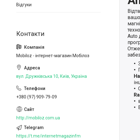
An
Відгуки
Відт
вашо
магн
техно
Auto
прогр
Отже,
забе
Mobiloz - інтернет-магазин Мобілоз
Ha
вул. Дружківська 10, Київ, Україна
ін
Ra
+380 (97) 909-79-09
http://mobiloz.com.ua
https://t.me/internetmagazinfm