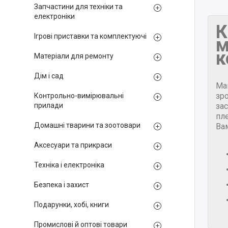
Запчастини для техніки та
електроніки
К
Ігрові приставки та комплектуючі
м
к
Матеріали для ремонту
Дім і сад
Ма
зр
Контрольно-вимірювальні
за
прилади
пле
Домашні тварини та зоотовари
Ва
Аксесуари та прикраси
Техніка і електроніка
Безпека і захист
Подарунки, хобі, книги
Промислові й оптові товари