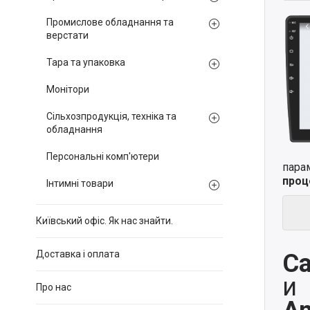
Промислове обладнання та
верстати
Тара та упаковка
Монітори
Сільхозпродукція, техніка та
обладнання
Персональні комп'ютери
пара
проц
Інтимні товари
Київський офіс. Як нас знайти.
Доставка і оплата
Ca
и
Про нас