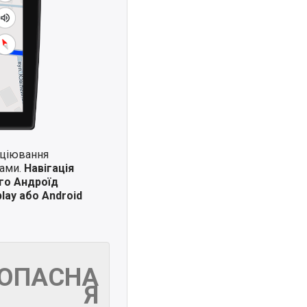
иціювання
ками.
Навігація
го Андроїд
lay або Android
ЗОПАСНА
Я