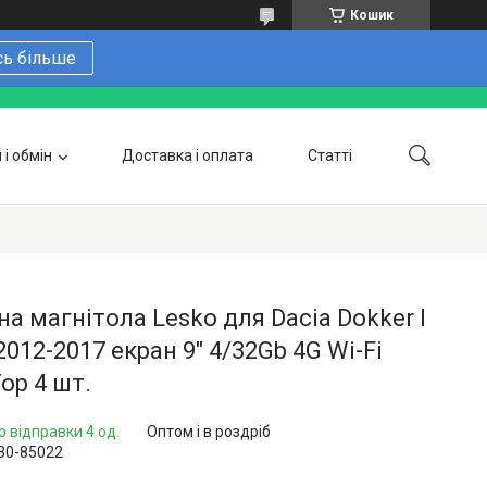
Кошик
сь більше
і обмін
Доставка і оплата
Статті
 замовити онлайн
Про нас
Контакти
Напишіть нам в Telegram
Фотогалерея
а магнітола Lesko для Dacia Dokker I
 2012-2017 екран 9" 4/32Gb 4G Wi-Fi
op 4 шт.
о відправки 4 од.
Оптом і в роздріб
30-85022