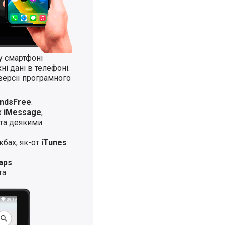
у смартфоні
і дані в телефоні.
версії програмного
andsFree
.
х
iMessage
,
та деякими
жбах, як-от
iTunes
aps
.
а.