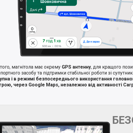
того, магнітола має окрему
GPS антенну
, для кращого поз
портного засобу та підтримки стабільної роботи зі супутни
упна і в режимі безпосереднього використання головно
трою, через Google Maps, незалежно від активності Carp
БЕ