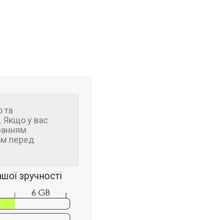
 та
 Якщо у вас
ранням
м перед
шої зручності