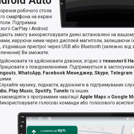
droid Auto
ворення робочого стола
го смартфона на екрані
ітоли. Підтримка
логії CarPlay і Android
 дають змогу використовувати деякі встановлені на вашом
ами, керуючи ними через дисплей магнітоли, залишаючи їхн
 з'єднавши пристрої через USB або Bluetooth (залежно від 
зпечення) Ви зможете:
Здійснювати та здійснювати дзвінки, згідно з
технології H
Працювати з повідомленнями. Підтримується в застосунка
ngouts
,
WhatsApp
,
Facebook Менеджер
,
Skype
,
Telegram
шими.
Слухайте музику, подкасти, аудіокниги в підтримуваних слу
dio
,
Play Music
,
Spotify
,
TuneIn
та інших.
взаємодіяти з програмами навігації
Apple Maps
и
Google M
Використовувати голосові команди або голосового асистент