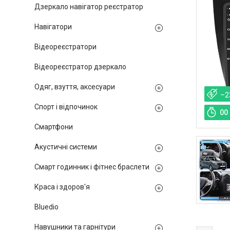
Дзеркало навігатор реєстратор
Навігатори
Відеореєстратори
Відеореєстратор дзеркало
Одяг, взуття, аксесуари
–2
Спорт і відпочинок
0
0
Смартфони
Акустичні системи
Смарт годинник і фітнес браслети
Краса і здоров'я
Bluedio
Навушники та гарнітури