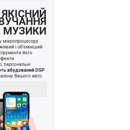
ЯКІСНИЙ
ВУЧАННЯ
МУЗИКИ
у мікропроцесору
живий і об'ємніший
нструменти його
ефекти
, персональні
ють вбудований DSP
алону Вашого авто.