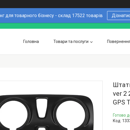
г для товарного бізнесу - склад 17522 товарів
Дізнати
Головна
Товари та послуги
Повернення 
Чому варто купувати у нас
6 причин
Оптовим покупцям
Штатн
ver 2
GPS T
Готово д
Код:
133