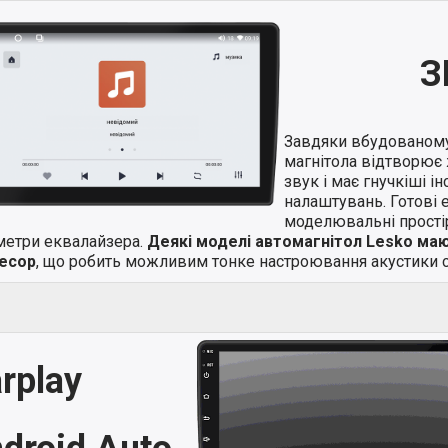
З
Завдяки вбудованом
магнітола відтворює 
звук і має гнучкіші і
налаштувань. Готові 
моделювальні простір
метри еквалайзера.
Деякі моделі автомагнітол Lesko ма
есор
, що робить можливим тонке настроювання акустики с
rplay