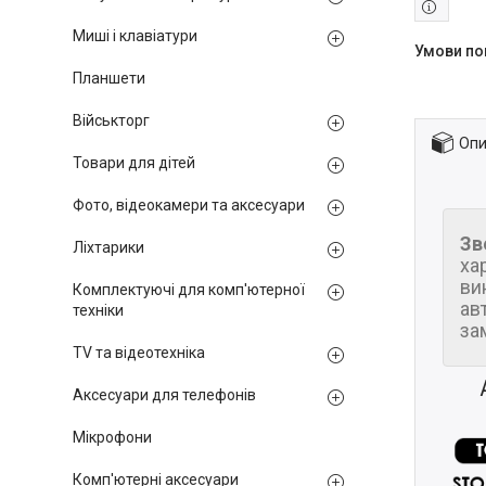
Миші і клавіатури
Планшети
Військторг
Опи
Товари для дітей
Фото, відеокамери та аксесуари
Зв
Ліхтарики
ха
ви
Комплектуючі для комп'ютерної
ав
техніки
за
TV та відеотехніка
Аксесуари для телефонів
Мікрофони
Комп'ютерні аксесуари