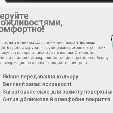
еруйте
ожливостями,
омфортно!
гнітола з великим сенсорним дисплеєм
9 дюймів
,
обить процес керування функціями програвача та інших
стосунків ще простішим і органічнішим. Створюйте
йлисти, виводьте, закріплюйте та відтворюйте необхідну
м інформацію на дисплеї головного пристрою.
Якісне передавання кольору
Великий запас яскравості
Загартоване скло для захисту поверхні в
Антивідблискове й олеофобне покриття