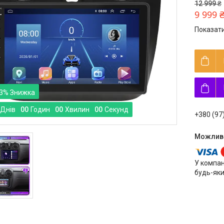
12 999 ₴
9 999 
Показати
3%
Днів
0
0
Годин
0
0
Хвилин
0
0
Секунд
+380 (97
У компан
будь-яки