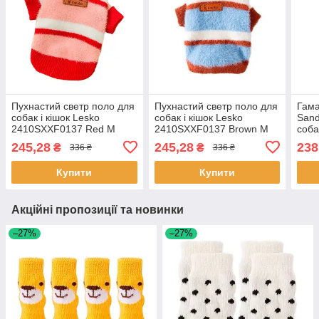
Пухнастий светр поло для
Пухнастий светр поло для
Гама
собак і кішок Lesko
собак і кішок Lesko
Sand
2410SXXF0137 Red M
2410SXXF0137 Brown M
соба
в'язаний теплий 5 шт.
в'язаний теплий 5 шт.
245,28
245,28
238
₴
₴
336 ₴
336 ₴
Купити
Купити
Акційні пропозиції та новинки
–27%
–27%