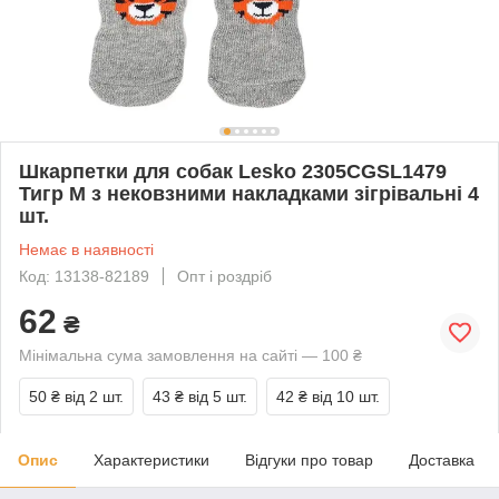
Шкарпетки для собак Lesko 2305CGSL1479
Тигр M з нековзними накладками зігрівальні 4
шт.
Немає в наявності
Код: 13138-82189
Опт і роздріб
62
₴
Мінімальна сума замовлення на сайті — 100 ₴
50 ₴
від 2 шт.
43 ₴
від 5 шт.
42 ₴
від 10 шт.
Опис
Характеристики
Відгуки про товар
Доставка