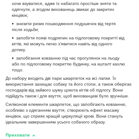
хоче взуватися, адже їх набагато простіше зняти та
одягнути, а згодом вихованець звикає до закритих
кінцівок;
знизити ризик пошкодження подушечок від тертя
після ходьби;
запобігти появі подряпин на підлоговому покритті від
кігтів, які можуть легко з'явитися навіть від одного
дотику.
запобігання ковзанню під час прогулянок на льоду
або по підлоговому покриттю будинку, на кшталт кахлю
тощо.
До набору входить дві пари шкарпеток на всі лапки. Їх
використання захищає собаку та його стопи, а також оберігає
господарів від зайвого шуму цокота кігтів об підлогу. Вони
підійдуть також і для взуття, щоб вихованцеві було зручніше.
Силіконові елементи шкарпеток, що запобігають ковзанню,
особливо з одяганням взуття, створюють ефект масажу
кінцівок, що сприяє кращій циркуляції крові. Вони стануть
ідеальним завершенням усього собачого образу.
Приховати