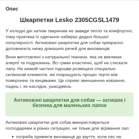
Опис
Шкарпетки Lesko 2305CGSL1479
У холодні дні хатнім тваринам не завжди тепло та комфортно,
тому практика їх одягання набирає дедалі більшої
популярності. Антиковзні шкарпетки для собак прекрасно
доповнюють низку домашніх речей для вихованців.
Вони виготовлені з натуральної тканини, яка не викликає
алергії та подразнень. Всі гумки еластичні, щоб не стискати
лапу. На нижній частині підошви розміщені спеціальні
силіконові елементи, які покращують процес тертя між
поверхнею та кінцівками. Це сприяє зменшенню ковзання,
падінь і, як наслідок, ушкоджень.
Антиковзні шкарпетки для собак — затишок і
безпека для маленьких лапок
Антиковзні шкарпетки для собак використовуються
господарями в різних ситуаціях, не тільки для зігрівання лап:
потреба привчити вихованця до взуття, коли пес не