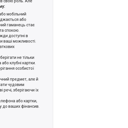
в свою роль. Але
му:
або мобільний
ряджається або
чний гаманець стає
та спокою.
вжди доступні в
ти ваші можливості.
даткових
берігати не тільки
 або клубні картки.
рігання особистої
чний предмет, але й
тати чудовим
 речі, зберігаючи їх
елефона або картки,
 до ваших фінансив.