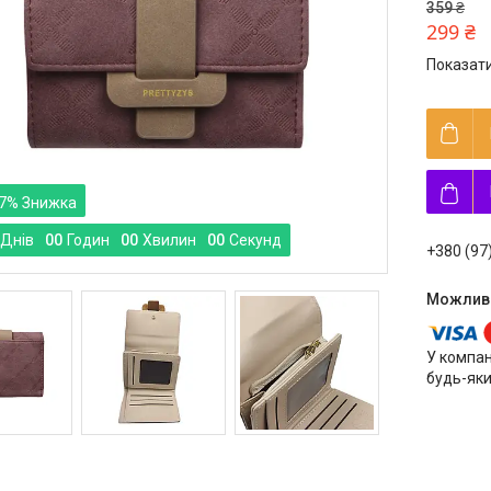
359 ₴
299 ₴
Показати
7%
Днів
0
0
Годин
0
0
Хвилин
0
0
Секунд
+380 (97
У компан
будь-яки