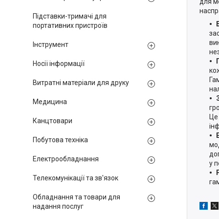
для м
наспр
Підставки-тримачі для
портативних пристроїв
за
ви
Інструмент
не
Носії інформації
ко
Га
Витратні матеріали для друку
на
Медицина
гро
Це
Канцтовари
ін
Побутова техніка
мо
до
Електрообладнання
у 
Телекомунікації та зв'язок
га
Обладнання та товари для
надання послуг