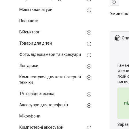
Миші і клавіатури
Планшети
Військторг
Опи
Товари для дітей
Фото, відеокамери та аксесуари
Гаман
Ліхтарики
якісн
який 
Комплектуючі для комп'ютерної
вигля
техніки
TV та відеотехніка
пі
Аксесуари для телефонів
Мікрофони
Зараз
Комп'ютерні аксесуари