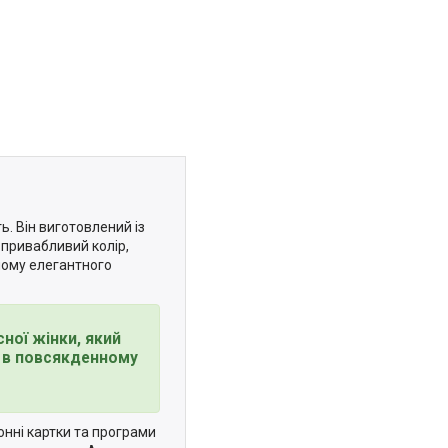
ь. Він виготовлений із
є привабливий колір,
йому елегантного
ної жінки, який
і в повсякденному
онні картки та програми