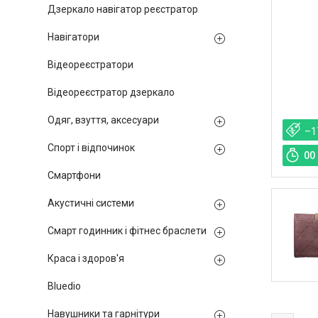
Дзеркало навігатор реєстратор
Навігатори
Відеореєстратори
Відеореєстратор дзеркало
Одяг, взуття, аксесуари
–1
Спорт і відпочинок
0
0
Смартфони
Акустичні системи
Смарт годинник і фітнес браслети
Краса і здоров'я
Bluedio
Навушники та гарнітури