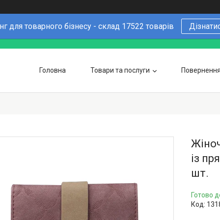
г для товарного бізнесу - склад 17522 товарів
Дізнати
Головна
Товари та послуги
Повернення 
Чому варто купувати у нас
6 причин
Оптовим покупцям
Жіноч
із п
шт.
Готово д
Код:
131