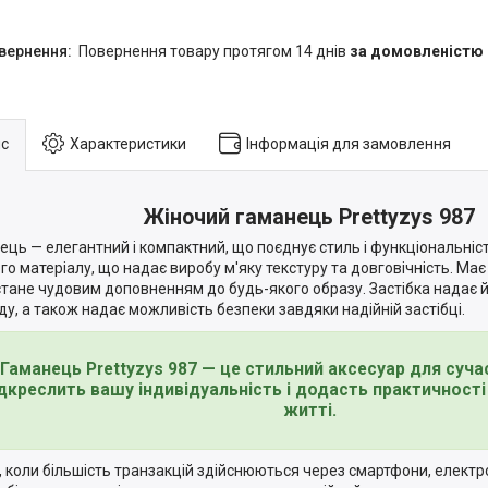
повернення товару протягом 14 днів
за домовленістю
с
Характеристики
Інформація для замовлення
Жіночий гаманець Prettyzys 987
ець — елегантний і компактний, що поєднує стиль і функціональніст
ого матеріалу, що надає виробу м'яку текстуру та довговічність. Ма
стане чудовим доповненням до будь-якого образу. Застібка надає 
ду, а також надає можливість безпеки завдяки надійній застібці.
Гаманець Prettyzys 987 — це стильний аксесуар для сучас
дкреслить вашу індивідуальність і додасть практичност
житті.
, коли більшість транзакцій здійснюються через смартфони, електр