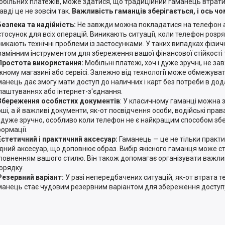
обільних платежів, може здатися, що традиційний гаманець втрати
авді це не зовсім так.
Важливість гаманців зберігається, і ось чо
Безпека та надійність:
Не завжди можна покладатися на телефон 
стосунок для всіх операцій. Виникають ситуації, коли телефон роз
никають технічні проблеми із застосунками. У таких випадках фізи
замінним інструментом для збереження вашої фінансової стійкості 
Простота використання:
Мобільні платежі, хоч і дуже зручні, не за
жному магазині або сервісі. Залежно від технології може обмежува
манець дає змогу мати доступ до наличних і карт без потреби в до
лаштуваннях або інтернет-з'єднання.
Збереження особистих документів
: У класичному гаманці можна з
ші, а й важливі документи, як-от посвідчення особи, водійські права
 дуже зручно, особливо коли телефон не є найкращим способом збе
формації.
Естетичний і практичний аксесуар:
Гаманець — це не тільки практи
дний аксесуар, що доповнює образ. Вибір якісного гаманця може с
повненням вашого стилю. Він також допомагає організувати важливі
порядку.
Резервний варіант:
У разі непередбачених ситуацій, як-от втрата т
манець стає чудовим резервним варіантом для збереження доступу