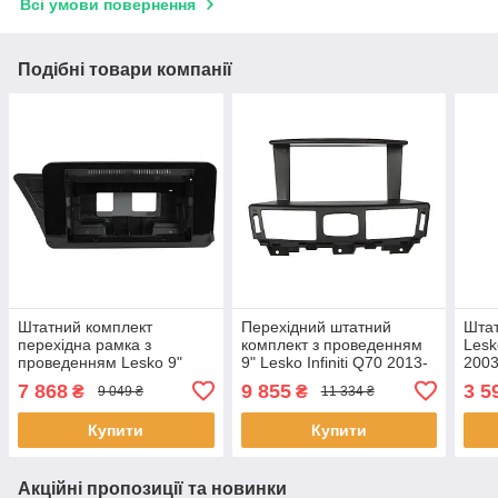
Всі умови повернення
Подібні товари компанії
Штатний комплект
Перехідний штатний
Штат
перехідна рамка з
комплект з проведенням
Lesk
проведенням Lesko 9"
9" Lesko Infiniti Q70 2013-
2003
Audi A4 2009-2016 (повна
2020 + canbus (1234-304)
пере
7 868
9 855
3 5
₴
₴
9 049 ₴
11 334 ₴
комплектація) CAN-BUS 2
2 шт.
пров
шт.
Купити
Купити
Акційні пропозиції та новинки