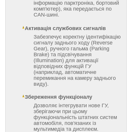
інформацію парктроніка, бортовий
комп'ютер), яка передається по
CAN-шині.
Активація службових сигналів
Забезпечує коректну ідентифікацію
сигналу заднього ходу (Reverse
Gear), ручного гальма (Parking
Brake) та підсвічування
(Illumination) для активації
відповідних функцій ГУ
(наприклад, автоматичне
перемикання на камеру заднього
виду).
Збереження функціоналу
Дозволяє інтегрувати нове ГУ,
зберігаючи при цьому
функціональність штатних систем
автомобіля, пов'язаних із
мультимедіа та дисплеєм.