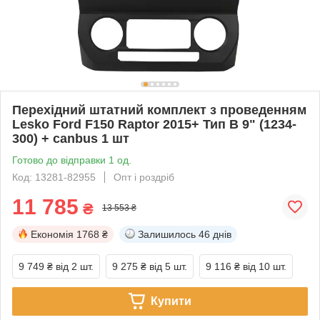
Перехідний штатний комплект з проведенням
Lesko Ford F150 Raptor 2015+ Тип В 9" (1234-
300) + canbus 1 шт
Готово до відправки 1 од.
Код: 13281-82955
Опт і роздріб
11 785
₴
13 553 ₴
Економія
1768 ₴
Залишилось
46 днів
9 749 ₴
від 2 шт.
9 275 ₴
від 5 шт.
9 116 ₴
від 10 шт.
Купити