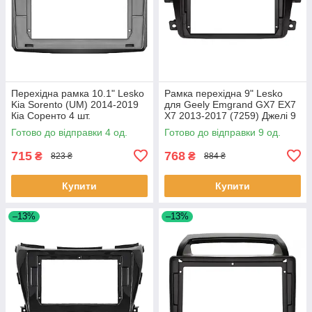
Перехідна рамка 10.1" Lesko
Рамка перехідна 9" Lesko
Kia Sorento (UM) 2014-2019
для Geely Emgrand GX7 EX7
Кіа Соренто 4 шт.
X7 2013-2017 (7259) Джелі 9
шт.
Готово до відправки 4 од.
Готово до відправки 9 од.
715
768
₴
₴
823 ₴
884 ₴
Купити
Купити
–13%
–13%