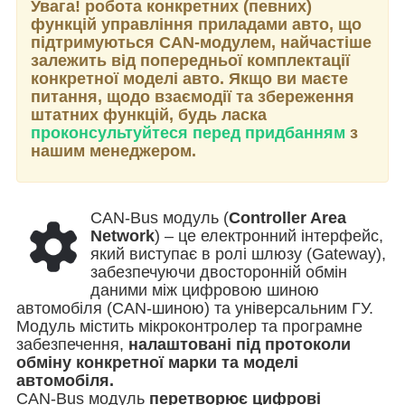
Увага!
робота конкретних (певних)
функцій управління приладами авто, що
підтримуються CAN-модулем, найчастіше
залежить від попередньої комплектації
конкретної моделі авто. Якщо ви маєте
питання, щодо взаємодії та збереження
штатних функцій, будь ласка
проконсультуйтеся перед придбанням
з
нашим менеджером.
CAN-Bus модуль (
Controller Area
Network
) – це електронний інтерфейс,
який виступає в ролі шлюзу (Gateway),
забезпечуючи двосторонній обмін
даними між цифровою шиною
автомобіля (CAN-шиною) та універсальним ГУ.
Модуль містить мікроконтролер та програмне
забезпечення,
налаштовані під протоколи
обміну конкретної марки та моделі
автомобіля.
CAN-Bus модуль
перетворює цифрові