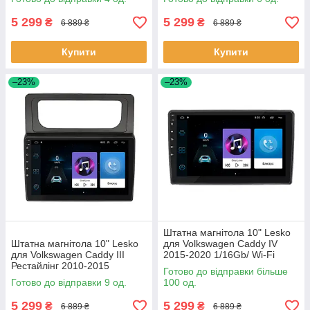
5 299
5 299
₴
₴
6 889 ₴
6 889 ₴
Купити
Купити
–23%
–23%
Штатна магнітола 10" Lesko
Штатна магнітола 10" Lesko
для Volkswagen Caddy IV
для Volkswagen Caddy III
2015-2020 1/16Gb/ Wi-Fi
Рестайлінг 2010-2015
Optima Вольксваген шт.
Готово до відправки більше
1/16Gb/ Wi-Fi GPS Optima
Готово до відправки 9 од.
100 од.
Вольксв 9 шт.
5 299
5 299
₴
₴
6 889 ₴
6 889 ₴