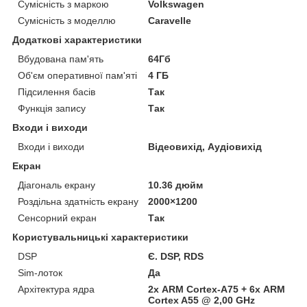
Сумісність з маркою
Volkswagen
Сумісність з моделлю
Caravelle
Додаткові характеристики
Вбудована пам'ять
64Гб
Об'єм оперативної пам'яті
4 ГБ
Підсилення басів
Так
Функція запису
Так
Входи і виходи
Входи і виходи
Відеовихід, Аудіовихід
Екран
Діагональ екрану
10.36 дюйм
Роздільна здатність екрану
2000×1200
Сенсорний екран
Так
Користувальницькі характеристики
DSP
Є. DSP, RDS
Sim-лоток
Да
Архітектура ядра
2х ARM Cortex-A75 + 6х ARM
Cortex A55 @ 2,00 GHz