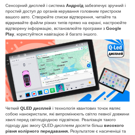
Сенсорний дисплей і система
Андроїд
забезпечує зручний і
простий доступ до органів керування головним пристроєм
вашого авто. Створюйте списки відтворення, читайте та
відкривайте файли різних типів прямо на екрані, настроюйте
відтворену інформацію, встановлюйте програми з
Google
Play
, користуйтеся навігацією й багато іншого.
Четкий
QLED дисплей
і технологія квантових точок являє
собою нанокристали, які випромінюють світло певної довжини
хвилі перед світлодіодною підсвіткою. Реалізація такого
підходу дає змогу QLED-дисплеям досягти більш
високого
рівня колірного передавання.
Результатом є насиченіші та