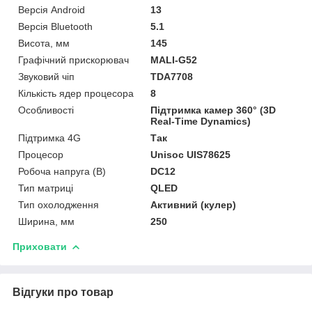
Версія Android
13
Версія Bluetooth
5.1
Висота, мм
145
Графічний прискорювач
MALI-G52
Звуковий чіп
TDA7708
Кількість ядер процесора
8
Особливості
Підтримка камер 360° (3D
Real-Time Dynamics)
Підтримка 4G
Так
Процесор
Unisoc UIS78625
Робоча напруга (В)
DC12
Тип матриці
QLED
Тип охолодження
Активний (кулер)
Ширина, мм
250
Приховати
Відгуки про товар