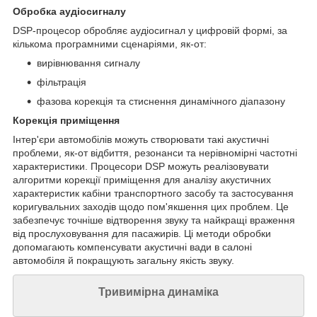
Обробка аудіосигналу
DSP-процесор обробляє аудіосигнал у цифровій формі, за
кількома програмними сценаріями, як-от:
вирівнювання сигналу
фільтрація
фазова корекція та стиснення динамічного діапазону
Корекція приміщення
Інтер'єри автомобілів можуть створювати такі акустичні
проблеми, як-от відбиття, резонанси та нерівномірні частотні
характеристики. Процесори DSP можуть реалізовувати
алгоритми корекції приміщення для аналізу акустичних
характеристик кабіни транспортного засобу та застосування
коригувальних заходів щодо пом'якшення цих проблем. Це
забезпечує точніше відтворення звуку та найкращі враження
від прослуховування для пасажирів. Ці методи обробки
допомагають компенсувати акустичні вади в салоні
автомобіля й покращують загальну якість звуку.
Тривимірна динаміка