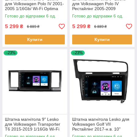
для Volkswagen Polo IV 2001-
для Volkswagen Polo IV
2005 1/16Gb/ Wi-Fi Optima
Рестайлінг 2005-2009
Вольксваген 6 шт.
1/16Gb/ Wi-Fi Optima
Готово до відправки 6 од.
Готово до відправки 6 од.
Вольксваген 6шт
5 299
5 299
₴
₴
6 889 ₴
6 889 ₴
Купити
Купити
–23%
–23%
Штатна магнітола 9" Lesko
Штатна магнітола Lesko для
для Volkswagen Transporter
Volkswagen Golf VII
T6 2015-2019 1/16Gb Wi-Fi
Рестайлінг 2017-н.в. 10"
GPS Base Вольксваген 4 шт.
1/16Gb Wi-Fi GPS Base 6шт
Готово до відправки 4 од.
Готово до відправки 6 од.