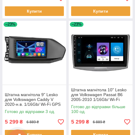
Купити
Купити
–23%
–23%
Штатна магнітола 10" Lesko
Штатна магнітола 9" Lesko
для Volkswagen Passat B6
для Volkswagen Caddy V
2005-2010 1/16Gb/ Wi-Fi
2020-н.в. 1/16Gb/ Wi-Fi GPS
Optima Вольксваген шт.
Готово до відправки більше
Optima Вольксваген 3 шт.
Готово до відправки 3 од.
100 од.
5 299
5 299
₴
₴
6 889 ₴
6 889 ₴
Купити
Купити