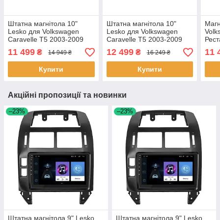
Штатна магнітола 10"
Штатна магнітола 10"
Магн
Lesko для Volkswagen
Lesko для Volkswagen
Volk
Caravelle T5 2003-2009
Caravelle T5 2003-2009
Рест
2/32Gb CarPlay 4G Wi-Fi
4/64Gb CarPlay 4G Wi-Fi
2/32
11 499
12 499
11 
₴
₴
14 949 ₴
16 249 ₴
GPS Prime шт.
GPS Prime шт.
GPS 
Купити
Купити
Акційні пропозиції та новинки
–23%
–23%
Штатна магнітола 9" Lesko
Штатна магнітола 9" Lesko