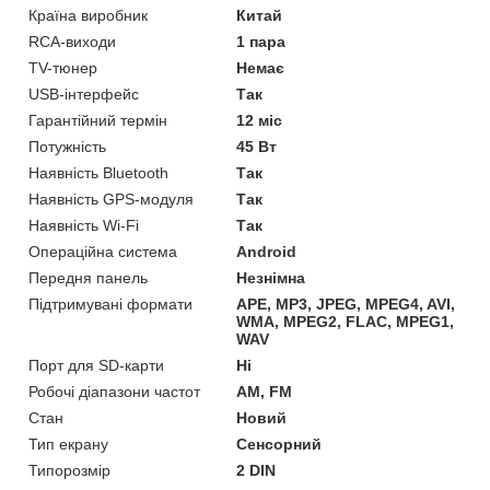
Країна виробник
Китай
RCA-виходи
1 пара
TV-тюнер
Немає
USB-інтерфейс
Так
Гарантійний термін
12 міс
Потужність
45 Вт
Наявність Bluetooth
Так
Наявність GPS-модуля
Так
Наявність Wi-Fi
Так
Операційна система
Android
Передня панель
Незнімна
Підтримувані формати
APE, MP3, JPEG, MPEG4, AVI,
WMA, MPEG2, FLAC, MPEG1,
WAV
Порт для SD-карти
Ні
Робочі діапазони частот
AM, FM
Стан
Новий
Тип екрану
Сенсорний
Типорозмір
2 DIN