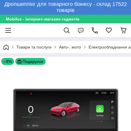
Дропшиппінг для товарного бізнесу - склад 17522
товарів
Mobiloz - інтернет-магазин гаджетів
Товари та послуги
Авто-, мото
Електрообладнання а
–9%
Подарунок