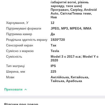
габаритні вогні, рівень
зарояду, тиск шин)
Програвач, Carplay, Android
Auto, Світла/Темна теми,
Нав
Харчування, У
12
Підтримувані формати
JPEG, MP3, MPEG4, WMA
Підтримка камер
Да
Роздільна здатність екрану
1920*720
Сенсорний екран
Так
Сумісно з маркою
Tesla
Сумісність
Model 3 c 2017-н.в; Model Y c
2020
Тип матриці
IPS
Ширина, мм
225
Мови
Англійська, Китайська,
Тайська, Арабська
Приховати
Відгуки про товар