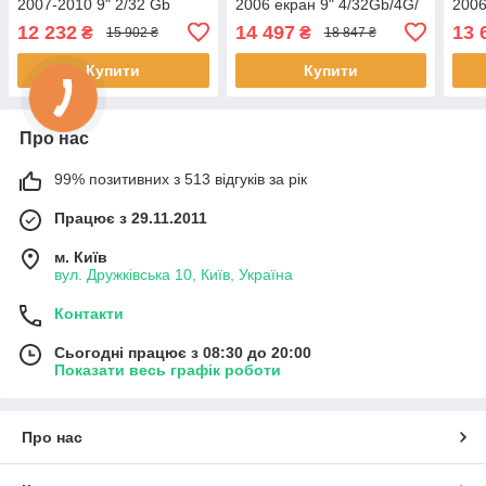
2007-2010 9" 2/32 Gb
2006 екран 9" 4/32Gb/4G/
2006
CarPlay 4G Wi-Fi GPS
Wi-Fi/CarPlay Premium
Fi/C
12 232
14 497
13 
₴
₴
15 902 ₴
18 847 ₴
Prime Андроїд Авто 3шт
Андроїд 6 шт.
Андр
Купити
Купити
Про нас
99% позитивних з 513 відгуків за рік
Працює з 29.11.2011
м. Київ
вул. Дружківська 10, Київ, Україна
Контакти
Сьогодні працює з 08:30 до 20:00
Показати весь графік роботи
Про нас