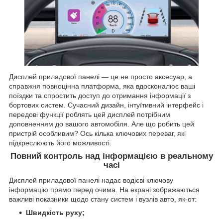
Дисплей приладової панелі — це не просто аксесуар, а
справжня повноцінна платформа, яка вдосконалює ваші
поїздки та спростить доступ до отримання інформації з
бортових систем. Сучасний дизайн, інтуїтивний інтерфейс і
передові функції роблять цей дисплей потрібним
доповненням до вашого автомобіля. Але що робить цей
пристрій особливим? Ось кілька ключових переваг, які
підкреслюють його можливості.
Повний контроль над інформацією в реальному
часі
Дисплей приладової панелі надає водієві ключову
інформацію прямо перед очима. На екрані зображаються
важливі показники щодо стану систем і вузлів авто, як-от:
Швидкість руху;