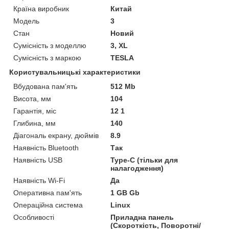
Країна виробник
Китай
Модель
3
Стан
Новий
Сумісність з моделлю
3, XL
Сумісність з маркою
TESLA
Користувальницькі характеристики
Вбудована пам'ять
512 Mb
Висота, мм
104
Гарантія, міс
12 1
Глибина, мм
140
Діагональ екрану, дюймів
8.9
Наявність Bluetooth
Так
Наявність USB
Type-C (тільки для
налагодження)
Наявність Wi-Fi
Да
Оперативна пам'ять
1 GB Gb
Операційна система
Linux
Особливості
Приладна панель
(Скороткість, Поворотні/