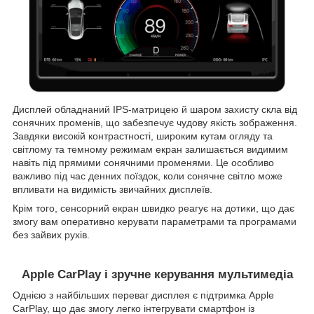
Дисплей обладнаний IPS-матрицею й шаром захисту скла від
сонячних променів, що забезпечує чудову якість зображення.
Завдяки високій контрастності, широким кутам огляду та
світлому та темному режимам екран залишається видимим
навіть під прямими сонячними променями. Це особливо
важливо під час денних поїздок, коли сонячне світло може
впливати на видимість звичайних дисплеїв.
Крім того, сенсорний екран швидко реагує на дотики, що дає
змогу вам оперативно керувати параметрами та програмами
без зайвих рухів.
Apple CarPlay і зручне керування мультимедіа
Однією з найбільших переваг дисплея є підтримка Apple
CarPlay, що дає змогу легко інтегрувати смартфон із