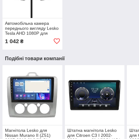
Автомобільна камера
переднього вигляду Lesko
Tesla AHD 1080P для
приладової панелі 1 шт.
1 042
₴
Подібні товари компанії
Магнітола Lesko для
Штатна магнітола Lesko
Штат
Nissan Murano II (Z51)
для Citroen C3 I 2002-
для 