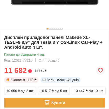
Дисплей приладової панелі Makede XL-
TESLF9 8,9" для Tesla 3 Y OS-Linux Car-Play +
Android auto 4 шт.
Готово до відправки 4 од.
Код: 12822-77215
Опт і роздріб
11 682
₴
12 851 ₴
Економія
1169 ₴
Залишилось
46 днів
10 656 ₴
від 2 шт.
10 517 ₴
від 5 шт.
10 447 ₴
від 10 шт.
Купити