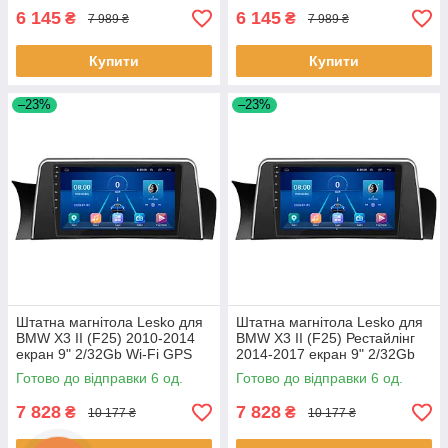
6 145
6 145
₴
₴
7 989 ₴
7 989 ₴
Купити
Купити
–23%
–23%
Штатна магнітола Lesko для
Штатна магнітола Lesko для
BMW X3 II (F25) 2010-2014
BMW X3 II (F25) Рестайлінг
екран 9" 2/32Gb Wi-Fi GPS
2014-2017 екран 9" 2/32Gb
Base 6шт
Wi-Fi GPS Base 6шт
Готово до відправки 6 од.
Готово до відправки 6 од.
7 828
7 828
₴
₴
10 177 ₴
10 177 ₴