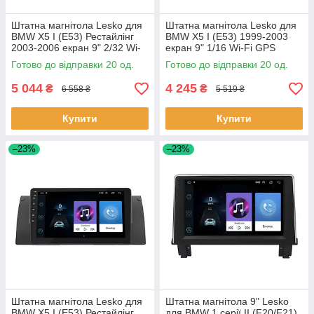
Штатна магнітола Lesko для
Штатна магнітола Lesko для
BMW X5 I (E53) Рестайлінг
BMW X5 I (E53) 1999-2003
2003-2006 екран 9" 2/32 Wi-
екран 9" 1/16 Wi-Fi GPS
Fi Optima на Андроїд 20 шт.
андроїд Optima 20 шт.
Готово до відправки 20 од.
Готово до відправки 20 од.
5 044
4 245
₴
₴
6 558 ₴
5 519 ₴
Купити
Купити
–23%
–23%
Штатна магнітола Lesko для
Штатна магнітола 9" Lesko
BMW X5 I (E53) Рестайлінг
для BMW 1 серії II (F20/F21)