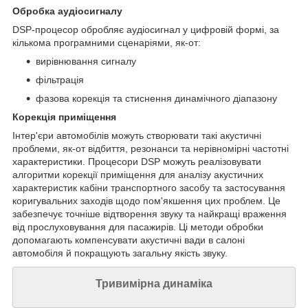
Обробка аудіосигналу
DSP-процесор обробляє аудіосигнал у цифровій формі, за
кількома програмними сценаріями, як-от:
вирівнювання сигналу
фільтрація
фазова корекція та стиснення динамічного діапазону
Корекція приміщення
Інтер'єри автомобілів можуть створювати такі акустичні
проблеми, як-от відбиття, резонанси та нерівномірні частотні
характеристики. Процесори DSP можуть реалізовувати
алгоритми корекції приміщення для аналізу акустичних
характеристик кабіни транспортного засобу та застосування
коригувальних заходів щодо пом'якшення цих проблем. Це
забезпечує точніше відтворення звуку та найкращі враження
від прослуховування для пасажирів. Ці методи обробки
допомагають компенсувати акустичні вади в салоні
автомобіля й покращують загальну якість звуку.
Тривимірна динаміка