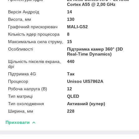
Cortex A55 @ 2,00 GHz
Версія Андроїд
14
Висота, мм
130
Графічний прискорювач
MALI-G52
Кількість ядер процесора
8
Максимальна сила струму,
15
Особливості
Підтримка камер 360° (3D
Real-Time Dynamics)
Щільність пікселів екрана,
440
dpi
Підтримка 4G
Так
Процесор
Unisoc UIS7862A
Робоча напруга (В)
12
Тип матриці
QLED
Тип охолодження
Активний (кулер)
Ширина, мм
228
Приховати