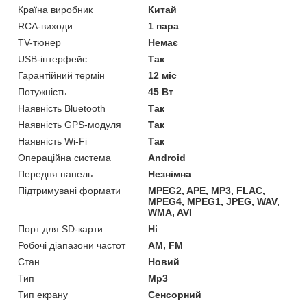
Країна виробник
Китай
RCA-виходи
1 пара
TV-тюнер
Немає
USB-інтерфейс
Так
Гарантійний термін
12 міс
Потужність
45 Вт
Наявність Bluetooth
Так
Наявність GPS-модуля
Так
Наявність Wi-Fi
Так
Операційна система
Android
Передня панель
Незнімна
Підтримувані формати
MPEG2, APE, MP3, FLAC,
MPEG4, MPEG1, JPEG, WAV,
WMA, AVI
Порт для SD-карти
Ні
Робочі діапазони частот
AM, FM
Стан
Новий
Тип
Mp3
Тип екрану
Сенсорний