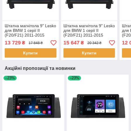
Штатна магнітола 9" Lesko
Штатна магнітола 9" Lesko
Штат
для BMW 1 серії II
для BMW 1 серії II
для 
(F20/F21) 2011-2015
(F20/F21) 2011-2015
(F20
2/32Gb CarPlay 4G Wi-Fi
4/64Gb CarPlay 4G Wi-Fi
екра
13 729
15 647
12 
₴
₴
17 848 ₴
20 342 ₴
GPS Prime 1 шт.
GPS Prime 1 шт.
GPS 
Купити
Купити
Акційні пропозиції та новинки
–23%
–23%