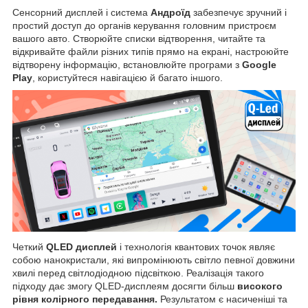
Сенсорний дисплей і система
Андроїд
забезпечує зручний і
простий доступ до органів керування головним пристроєм
вашого авто. Створюйте списки відтворення, читайте та
відкривайте файли різних типів прямо на екрані, настроюйте
відтворену інформацію, встановлюйте програми з
Google
Play
, користуйтеся навігацією й багато іншого.
Четкий
QLED дисплей
і технологія квантових точок являє
собою нанокристали, які випромінюють світло певної довжини
хвилі перед світлодіодною підсвіткою. Реалізація такого
підходу дає змогу QLED-дисплеям досягти більш
високого
рівня колірного передавання.
Результатом є насиченіші та