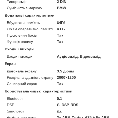
Типорозмір
2 DIN
Сумісність з маркою
BMW
Додаткові характеристики
Вбудована пам'ять
64Гб
Об'єм оперативної пам'яті
4 ГБ
Підсилення басів
Так
Функція запису
Так
Входи і виходи
Входи і виходи
Аудіовихід, Відеовихід
Екран
Діагональ екрану
9.5 дюйм
Роздільна здатність екрану
2000×1200
Сенсорний екран
Так
Користувальницькі характеристики
Bluetooth
5.1
DSP
Є. DSP, RDS
Sim-лоток
Да
Архітектура ядра
2х ARM Cortex-A75 + 6х ARM