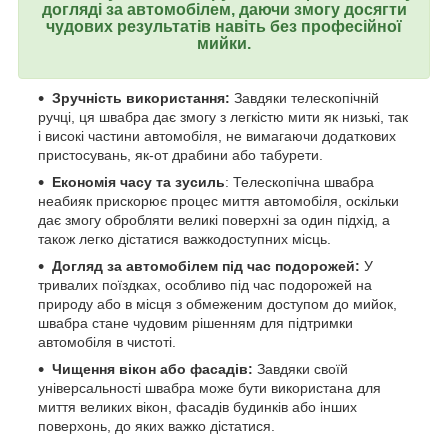
догляді за автомобілем, даючи змогу досягти
чудових результатів навіть без професійної
мийки.
Зручність використання:
Завдяки телескопічній
ручці, ця швабра дає змогу з легкістю мити як низькі, так
і високі частини автомобіля, не вимагаючи додаткових
пристосувань, як-от драбини або табурети.
Економія часу та зусиль
: Телескопічна швабра
неабияк прискорює процес миття автомобіля, оскільки
дає змогу обробляти великі поверхні за один підхід, а
також легко дістатися важкодоступних місць.
Догляд за автомобілем під час подорожей:
У
тривалих поїздках, особливо під час подорожей на
природу або в місця з обмеженим доступом до мийок,
швабра стане чудовим рішенням для підтримки
автомобіля в чистоті.
Чищення вікон або фасадів:
Завдяки своїй
універсальності швабра може бути використана для
миття великих вікон, фасадів будинків або інших
поверхонь, до яких важко дістатися.