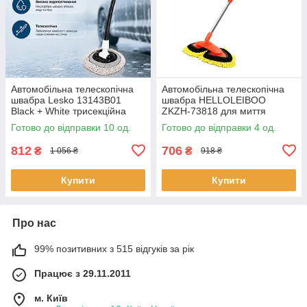
Автомобільна телескопічна
Автомобільна телескопічна
швабра Lesko 13143B01
швабра HELLOLEIBOO
Black + White трисекційна
ZKZH-73818 для миття
щітка для миття машини 10
машини з обертовою
Готово до відправки 10 од.
Готово до відправки 4 од.
шт.
головкою 360 4 шт.
812
706
₴
₴
1 056 ₴
918 ₴
Купити
Купити
Про нас
99% позитивних з 515 відгуків за рік
Працює з 29.11.2011
м. Київ