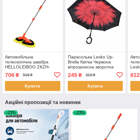
Автомобільна
Парасолька Lesko Up-
Авто
телескопічна швабра
Brella Квітка Червона
теле
HELLOLEIBOO ZKZH-
вітрозахисна зворотна
Lesk
73818 для миття машини
складка розумна
Whit
706
245
812
₴
₴
918 ₴
319 ₴
з обертовою головкою 360
парасолька антизонт
для 
4 шт.
парасольок-наоберт 44
Купити
Купити
шт.
Акційні пропозиції та новинки
–23%
–23%