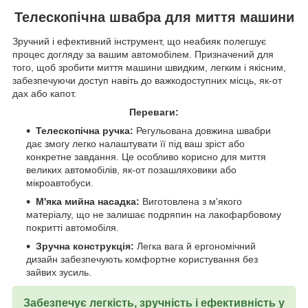
Телескопічна швабра для миття машини
Зручний і ефективний інструмент, що неабияк полегшує
процес догляду за вашим автомобілем. Призначений для
того, щоб зробити миття машини швидким, легким і якісним,
забезпечуючи доступ навіть до важкодоступних місць, як-от
дах або капот.
Переваги:
Телескопічна ручка:
Регульована довжина швабри
дає змогу легко налаштувати її під ваш зріст або
конкретне завдання. Це особливо корисно для миття
великих автомобілів, як-от позашляховики або
мікроавтобуси.
М'яка мийна насадка:
Виготовлена з м'якого
матеріалу, що не залишає подряпин на лакофарбовому
покритті автомобіля.
Зручна конструкція:
Легка вага й ергономічний
дизайн забезпечують комфортне користування без
зайвих зусиль.
Забезпечує легкість, зручність і ефективність у