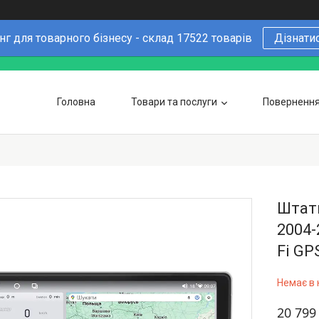
г для товарного бізнесу - склад 17522 товарів
Дізнати
Головна
Товари та послуги
Повернення 
Чому варто купувати у нас
6 причин
Оптовим покупцям
Штатн
2004-
Fi GP
Немає в 
20 799