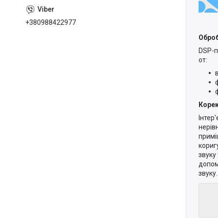
+380988422977
Оброб
DSP-п
от:
Корек
Інтер
нерів
примі
кориг
звуку
допом
звуку.