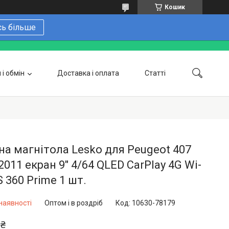
Кошик
сь більше
і обмін
Доставка і оплата
Статті
 замовити онлайн
Про нас
Контакти
Напишіть нам в Telegram
Фотогалерея
а магнітола Lesko для Peugeot 407
2011 екран 9" 4/64 QLED CarPlay 4G Wi-
S 360 Prime 1 шт.
наявності
Оптом і в роздріб
Код:
10630-78179
 ₴