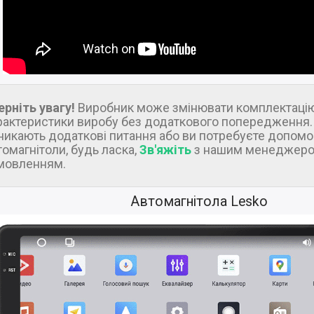
ерніть увагу!
Виробник може змінювати комплектацію
рактеристики виробу без додаткового попередження.
никають додаткові питання або ви потребуєте допомо
томагнітоли, будь ласка,
Зв'яжіть
з нашим менеджеро
мовленням.
Автомагнітола Lesko