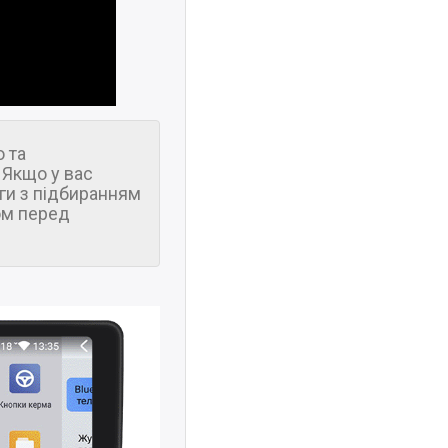
 та
 Якщо у вас
ги з підбиранням
м перед