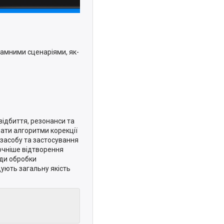
рамними сценаріями, як-
відбиття, резонанси та
ати алгоритми корекції
 засобу та застосування
очніше відтворення
оди обробки
ують загальну якість