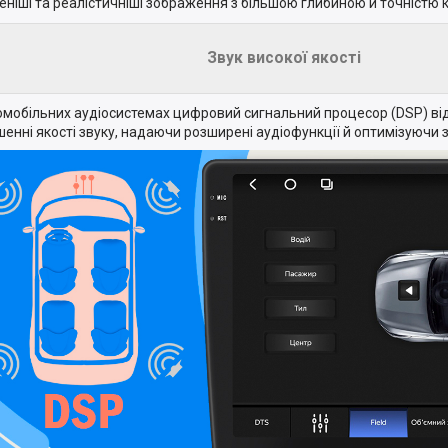
еніші та реалістичніші зображення з більшою глибиною й точністю 
Звук високої якості
омобільних аудіосистемах цифровий сигнальний процесор (DSP) від
шенні якості звуку, надаючи розширені аудіофункції й оптимізуючи з