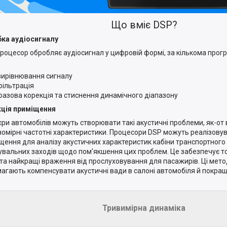
Що вміє DSP?
ка аудіосигналу
роцесор обробляє аудіосигнал у цифровій формі, за кількома прог
вирівнювання сигналу
фільтрація
фазова корекція та стиснення динамічного діапазону
ція приміщення
'єри автомобілів можуть створювати такі акустичні проблеми, як-от 
номірні частотні характеристики. Процесори DSP можуть реалізовув
щення для аналізу акустичних характеристик кабіни транспортного
увальних заходів щодо пом'якшення цих проблем. Це забезпечує т
 та найкращі враження від прослуховування для пасажирів. Ці мет
агають компенсувати акустичні вади в салоні автомобіля й покращ
Тривимірна динаміка