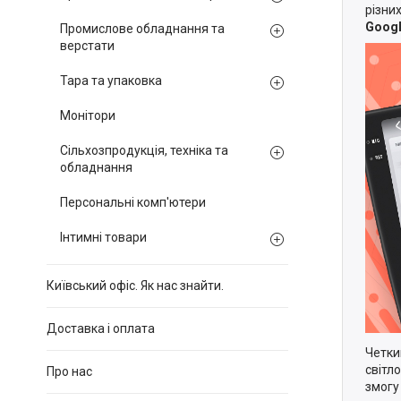
різни
Googl
Промислове обладнання та
верстати
Тара та упаковка
Монітори
Сільхозпродукція, техніка та
обладнання
Персональні комп'ютери
Інтимні товари
Київський офіс. Як нас знайти.
Доставка і оплата
Четк
світл
Про нас
змогу