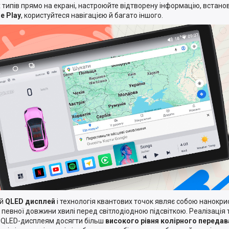
х типів прямо на екрані, настроюйте відтворену інформацію, встан
e Play
, користуйтеся навігацією й багато іншого.
ий
QLED дисплей
і технологія квантових точок являє собою нанокри
о певної довжини хвилі перед світлодіодною підсвіткою. Реалізація 
 QLED-дисплеям досягти більш
високого рівня колірного передав