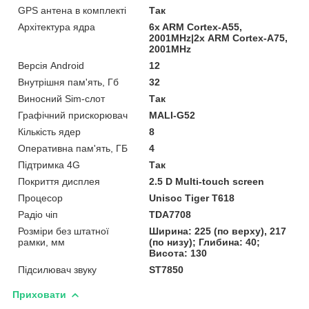
GPS антена в комплекті
Так
Архітектура ядра
6x ARM Cortex-A55,
2001MHz|2х ARM Cortex-A75,
2001MHz
Версія Android
12
Внутрішня пам'ять, Гб
32
Виносний Sim-слот
Так
Графічний прискорювач
MALI-G52
Кількість ядер
8
Оперативна пам'ять, ГБ
4
Підтримка 4G
Так
Покриття дисплея
2.5 D Multi-touch screen
Процесор
Unisoc Tiger T618
Радіо чіп
TDA7708
Розміри без штатної
Ширина: 225 (по верху), 217
рамки, мм
(по низу); Глибина: 40;
Висота: 130
Підсилювач звуку
ST7850
Приховати