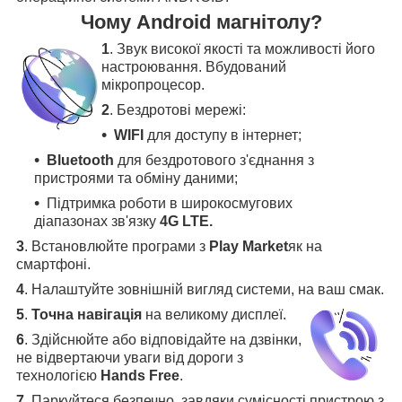
Чому Android магнітолу?
1
. Звук високої якості та можливості його
настроювання. Вбудований
мікропроцесор.
2
. Бездротові мережі:
WIFI
для доступу в інтернет;
Bluetooth
для бездротового з'єднання з
пристроями та обміну даними;
Підтримка роботи в широкосмугових
діапазонах зв'язку
4G LTE.
3
.
Встановлюйте програми з
Play Market
як на
смартфоні.
4
.
Налаштуйте зовнішній вигляд системи, на ваш смак.
5
.
Точна навігація
на великому дисплеї
.
6
.
Здійснюйте або відповідайте на дзвінки,
не відвертаючи уваги від дороги з
технологією
Hands Free
.
7
. Паркуйтеся безпечно, завдяки сумісності пристрою з