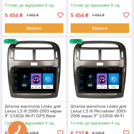
1/16Gb/Wi-Fi GPS Optima 6шт
Wi-Fi GPS Optima 6шт
Готово до відправки 6 од.
Готово до відправки 6 од.
5 454
5 454
₴
₴
7 091 ₴
7 091 ₴
Купити
Купити
–23%
–23%
Штатна магнітола Lesko для
Штатна магнітола Lesko для
Lexus LS III 2000-2003 екран
Lexus LS III Рестайлінг 2003-
9" 1/16Gb Wi-Fi GPS Base
2006 екран 9" 1/16Gb Wi-Fi
Лексус 4 шт.
GPS Base 4 шт.
Готово до відправки 4 од.
Готово до відправки 4 од.
6 237
6 237
₴
₴
8 109 ₴
8 109 ₴