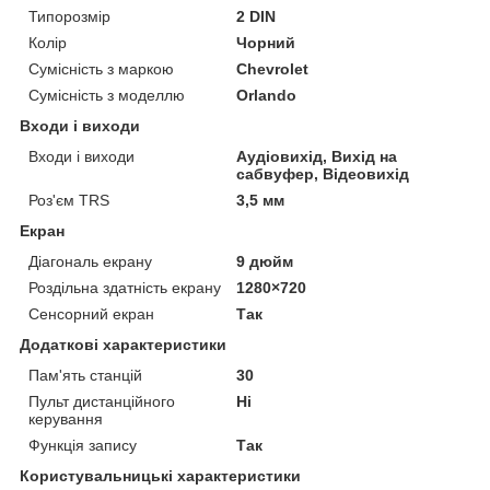
Типорозмір
2 DIN
Колір
Чорний
Сумісність з маркою
Chevrolet
Сумісність з моделлю
Orlando
Входи і виходи
Входи і виходи
Аудіовихід, Вихід на
сабвуфер, Відеовихід
Роз'єм TRS
3,5 мм
Екран
Діагональ екрану
9 дюйм
Роздільна здатність екрану
1280×720
Сенсорний екран
Так
Додаткові характеристики
Пам'ять станцій
30
Пульт дистанційного
Ні
керування
Функція запису
Так
Користувальницькі характеристики