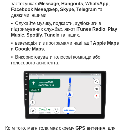
застосунках
iMessage
,
Hangouts
,
WhatsApp
,
Facebook Менеджер
,
Skype
,
Telegram
та
деякими іншими.
Слухайте музику, подкасти, аудіокниги в
підтримуваних службах, як-от
iTunes Radio
,
Play
Music
,
Spotify
,
TuneIn
та інших.
взаємодіяти з програмами навігації
Apple Maps
и
Google Maps
.
Використовувати голосові команди або
голосового асистента.
Крім того, магнітола має окрему
GPS антенну
, для