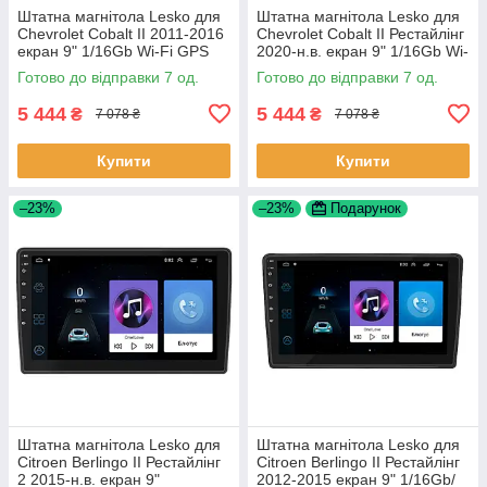
Штатна магнітола Lesko для
Штатна магнітола Lesko для
Chevrolet Cobalt II 2011-2016
Chevrolet Cobalt II Рестайлінг
екран 9" 1/16Gb Wi-Fi GPS
2020-н.в. екран 9" 1/16Gb Wi-
Base Шевроле Кобальт 7 шт.
Fi GPS Base 7 шт.
Готово до відправки 7 од.
Готово до відправки 7 од.
5 444
5 444
₴
₴
7 078 ₴
7 078 ₴
Купити
Купити
–23%
–23%
Подарунок
Штатна магнітола Lesko для
Штатна магнітола Lesko для
Citroen Berlingo II Рестайлінг
Citroen Berlingo II Рестайлінг
2 2015-н.в. екран 9"
2012-2015 екран 9" 1/16Gb/