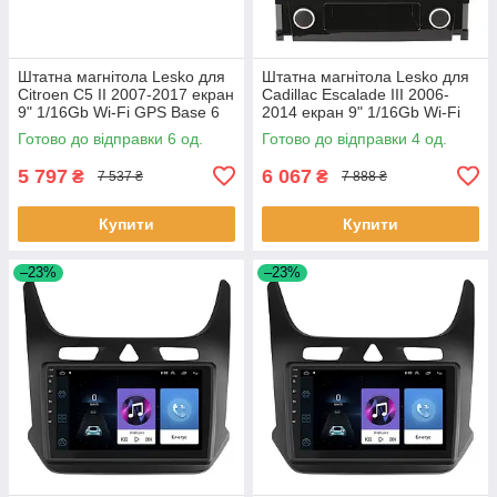
Штатна магнітола Lesko для
Штатна магнітола Lesko для
Citroen C5 II 2007-2017 екран
Cadillac Escalade III 2006-
9" 1/16Gb Wi-Fi GPS Base 6
2014 екран 9" 1/16Gb Wi-Fi
шт.
GPS Base Каміллак 4 шт.
Готово до відправки 6 од.
Готово до відправки 4 од.
5 797
6 067
₴
₴
7 537 ₴
7 888 ₴
Купити
Купити
–23%
–23%