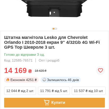
Штатна магнітола Lesko для Chevrolet
Orlando I 2010-2018 екран 9" 4/32Gb 4G Wi-Fi
GPS Top Шевроле 3 шт.
Готово до відправки 3 од.
Код: 12585-76571
Опт і роздріб
14 169
₴
18 420 ₴
Економія
4251 ₴
Залишилось
46 днів
12 044 ₴
від 2 шт.
11 791 ₴
від 5 шт.
11 537 ₴
від 10 шт.
Купити