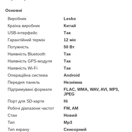
Основні
Виробник
Lesko
Країна виробник
Китай
USB-інтерфейс
Так
Гарантійний термін
12 міс
Потужність
50 Вт
Наявність Bluetooth
Так
Наявність GPS-модуля
Так
Наявність Wi-Fi
Так
Операційна система
Android
Передня панель
Незнімна
Підтримувані формати
FLAC, WMA, WAV, AVI, MP3,
JPEG
Порт для SD-карти
Ні
Робочі діапазони частот
FM, AM
Стан
Новий
Тип
Mp3
Тип екрану
Сенсорний