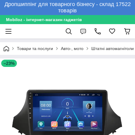
Дропшиппінг для товарного бізнесу - склад 17522
товарів
Mobiloz - інтернет-магазин гаджетів
Товари та послуги
Авто-, мото
Штатні автомагнітоли
–23%