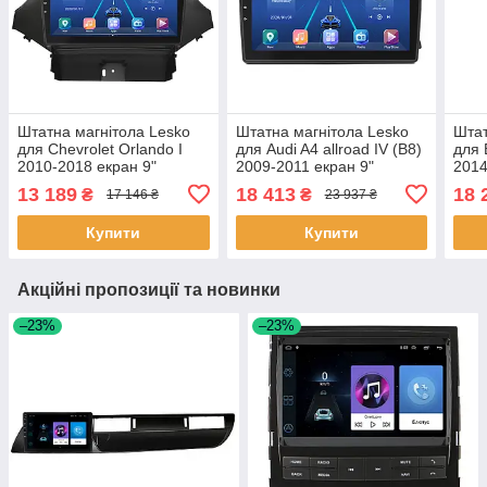
Штатна магнітола Lesko
Штатна магнітола Lesko
Штат
для Chevrolet Orlando I
для Audi A4 allroad IV (B8)
для 
2010-2018 екран 9"
2009-2011 екран 9"
2014
4/64Gb 4G Wi-Fi GPS Top
6/128Gb 4G Wi-Fi GPS Top
Wi-F
13 189
18 413
18 
₴
₴
17 146 ₴
23 937 ₴
Шевроле 3 шт.
1 шт.
Купити
Купити
Акційні пропозиції та новинки
–23%
–23%