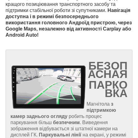
кращого позиціювання транспортного засобу та
підтримки стабільної роботи зі супутниками.
Навігація
доступна і в режимі безпосереднього
використання головного Андроїд пристрою, через
Google Maps, незалежно від активності Carplay або
Android Auto!
БЕЗОП
АСНАЯ
ПАРКО
ВКА
Магнітола
з
підтримкою
камер заднього огляду
робить процес
паркування більш
безпечним
. Виведення
зображення відбувається зі штатної камери на
дисплей ГК.
Паркувальні лінії
на екрані, у режимі