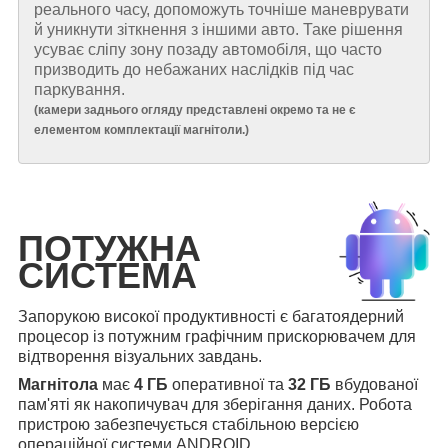
реального часу, допоможуть точніше маневрувати
й уникнути зіткнення з іншими авто. Таке рішення
усуває сліпу зону позаду автомобіля, що часто
призводить до небажаних наслідків під час
паркування.
(
камери заднього огляду представлені окремо та не є
елементом комплектації магнітоли.
)
ПОТУЖНА
СИСТЕМА
Запорукою високої продуктивності є багатоядерний
процесор із потужним графічним прискорювачем для
відтворення візуальних завдань.
Магнітола
має
4 ГБ
оперативної та
32 ГБ
вбудованої
пам'яті як накопичувач для зберігання даних. Робота
пристрою забезпечується стабільною версією
операційної системи ANDROID.