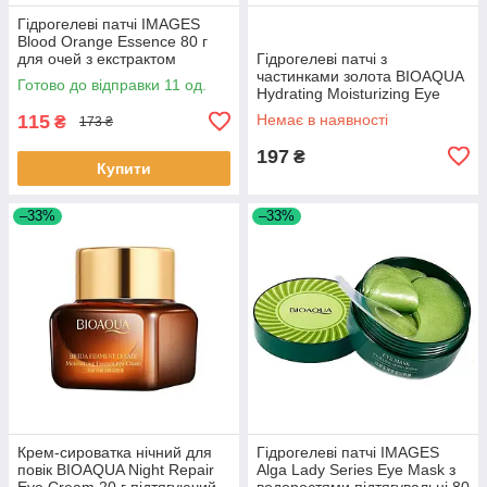
Гідрогелеві патчі IMAGES
Blood Orange Essence 80 г
для очей з екстрактом
Гідрогелеві патчі з
апельсинової олії 11 шт.
частинками золота BIOAQUA
Готово до відправки 11 од.
Hydrating Moisturizing Eye
Mask 80 г 11 шт.
115
Немає в наявності
₴
173 ₴
197
₴
Купити
–33%
–33%
Крем-сироватка нічний для
Гідрогелеві патчі IMAGES
повік BIOAQUA Night Repair
Alga Lady Series Eye Mask з
Eye Cream 20 г підтягуючий
водоростями підтягувальні 80