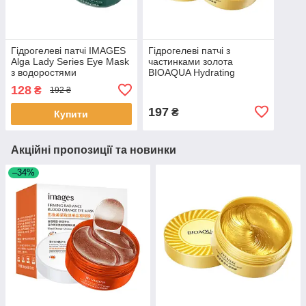
Гідрогелеві патчі IMAGES
Гідрогелеві патчі з
Alga Lady Series Eye Mask
частинками золота
з водоростями
BIOAQUA Hydrating
підтягувальні 80 г 46 шт.
Moisturizing Eye Mask 80 г
128
₴
192 ₴
11 шт.
197
₴
Купити
Акційні пропозиції та новинки
–34%