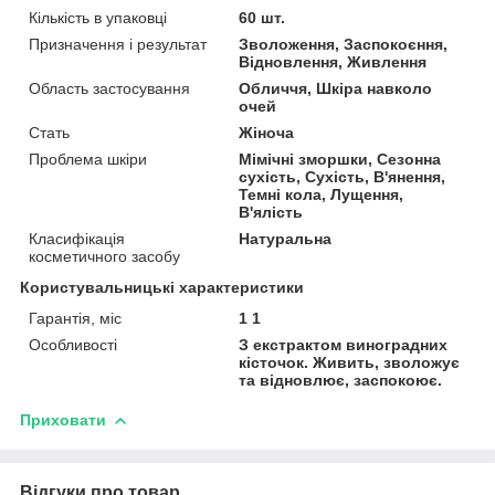
Кількість в упаковці
60 шт.
Призначення і результат
Зволоження, Заспокоєння,
Відновлення, Живлення
Область застосування
Обличчя, Шкіра навколо
очей
Стать
Жіноча
Проблема шкіри
Мімічні зморшки, Сезонна
сухість, Сухість, В'янення,
Темні кола, Лущення,
В'ялість
Класифікація
Натуральна
косметичного засобу
Користувальницькі характеристики
Гарантія, міс
1 1
Особливості
З екстрактом виноградних
кісточок. Живить, зволожує
та відновлює, заспокоює.
Приховати
Відгуки про товар