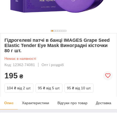
Гідрогелеві патчі в банці IMAGES Grape Seed
Elastic Tender Eye Mask Виноградні кісточки
80 г шт.
Немає в наявності
Код: 12362-74081
Опт і роздріб
195
₴
104 ₴
від 2 шт.
95 ₴
від 5 шт.
95 ₴
від 10 шт.
Опис
Характеристики
Відгуки про товар
Доставка