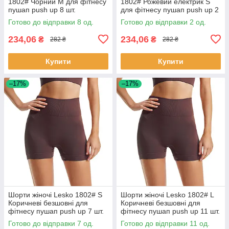
1802# Чорний M для фітнесу
1802# Рожевий електрик S
пушап push up 8 шт.
для фітнесу пушап push up 2
шт.
Готово до відправки 8 од.
Готово до відправки 2 од.
234,06
234,06
₴
₴
282 ₴
282 ₴
Купити
Купити
–17%
–17%
Шорти жіночі Lesko 1802# S
Шорти жіночі Lesko 1802# L
Коричневі безшовні для
Коричневі безшовні для
фітнесу пушап push up 7 шт.
фітнесу пушап push up 11 шт.
Готово до відправки 7 од.
Готово до відправки 11 од.