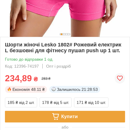
Шорти жіночі Lesko 1802# Рожевий електрик
L безшовні для фітнесу пушап push up 1 шт.
Готово до відправки 1 од.
Код: 12396-74197
Опт і роздріб
234,89
₴
283 ₴
Економія
48.11 ₴
Залишилось
21:28:52
185 ₴
від 2 шт.
178 ₴
від 5 шт.
171 ₴
від 10 шт.
Купити
або