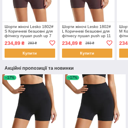
Шорти жіночі Lesko 1802#
Шорти жіночі Lesko 1802#
Шорт
S Коричневі безшовні для
L Коричневі безшовні для
M Ко
фітнесу пушап push up 7
фітнесу пушап push up 11
фітн
шт.
шт.
шт.
234,89
234,89
234
₴
₴
283 ₴
283 ₴
Купити
Купити
Акційні пропозиції та новинки
–17%
–17%