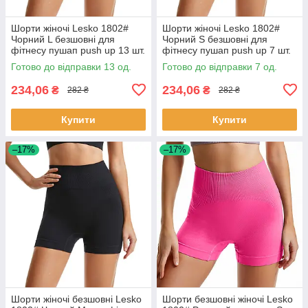
Шорти жіночі Lesko 1802#
Шорти жіночі Lesko 1802#
Чорний L безшовні для
Чорний S безшовні для
фітнесу пушап push up 13 шт.
фітнесу пушап push up 7 шт.
Готово до відправки 13 од.
Готово до відправки 7 од.
234,06
234,06
₴
₴
282 ₴
282 ₴
Купити
Купити
–17%
–17%
Шорти жіночі безшовні Lesko
Шорти безшовні жіночі Lesko