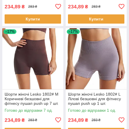
234,89
234,89
₴
₴
283 ₴
283 ₴
Купити
Купити
–17%
–17%
Шорти жіночі Lesko 1802# M
Шорти жіночі Lesko 1802# L
Коричневі безшовні для
Лілові безшовні для фітнесу
фітнесу пушап push up 7 шт.
пушап push up 1 шт.
Готово до відправки 7 од.
Готово до відправки 1 од.
234,89
234,89
₴
₴
283 ₴
283 ₴