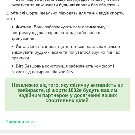
рухатися та виконувати будь-які вправи без обмежень.
Ці обтислі шорти ідеально підходять для таких видів спорту,
як-от:
Фитнес
: Вони забезпечують вам оптимальну
підтримку під час вправ на кардіо або силові
тренування.
Йога
: Легка тканина, що тягнеться, дасть вам вільно
виконувати будь-які асані та почуватися зручно під час
практики.
Біг:
Безшовна конструкція забезпечить комфорт і
захист від натирань під час бігу.
Незалежно від того, яку фізичну активність ви
вибираєте, ці шорти 1802# будуть вашим
надійним партнером у досягненні ваших
спортивних цілей.
Приховати