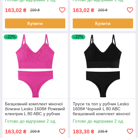
163,02
163,02
₴
₴
209 ₴
209 ₴
Купити
Купити
–22%
–22%
Безшовний комплект жіночої
Труси та топ у рубчик Lesko
білизни Lesko 1608# Рожевий
1608# Чорний L 80 ABC
електрик L 80 ABC у рубчик
безшовний комплект жіночої
труси та топ 2 шт.
білизни 2 шт.
Готово до відправки 2 од.
Готово до відправки 2 од.
163,02
183,30
₴
₴
209 ₴
235 ₴