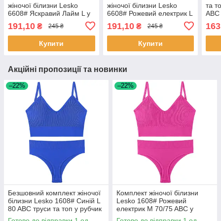
жіночої білизни Lesko
жіночої білизни Lesko
та т
6608# Яскравий Лайм L у
6608# Рожевий електрик L
ABC 
текстурі косичка труси та
у текстурі косичка труси та
жіно
191,10
191,10
163
₴
₴
245 ₴
245 ₴
топ 5 шт.
топ 10 шт.
Купити
Купити
Акційні пропозиції та новинки
–22%
–22%
Безшовний комплект жіночої
Комплект жіночої білизни
білизни Lesko 1608# Синій L
Lesko 1608# Рожевий
80 ABC труси та топ у рубчик
електрик M 70/75 ABC у
1 шт.
рубчик труси та топ 1 шт.
Готово до відправки 1 од.
Готово до відправки 1 од.