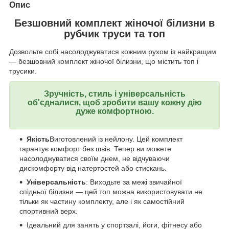
Опис
Безшовний комплект жіночої білизни в
рубчик труси та топ
Дозвольте собі насолоджуватися кожним рухом із найкращим
— безшовний комплект жіночої білизни, що містить топ і
трусики.
Зручність, стиль і універсальність
об'єдналися, щоб зробити вашу кожну дію
дуже комфортною.
Якість
Виготовлений із нейлону. Цей комплект
гарантує комфорт без швів. Тепер ви можете
насолоджуватися своїм днем, не відчуваючи
дискомфорту від натертостей або стискань.
Універсальність
: Виходьте за межі звичайної
спідньої білизни — цей топ можна використовувати не
тільки як частину комплекту, але і як самостійний
спортивний верх.
Ідеальний для занять у спортзалі, йоги, фітнесу або