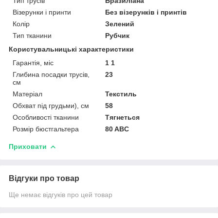
Тип трусів
Бразиліана
Візерунки і принти
Без візерунків і принтів
Колір
Зелений
Тип тканини
Рубчик
Користувальницькі характеристики
Гарантія, міс
1 1
Глибина посадки трусів,
23
см
Матеріал
Текстиль
Обхват під грудьми), см
58
Особливості тканини
Тягнеться
Розмір бюстгальтера
80 ABC
Приховати
Відгуки про товар
Ще немає відгуків про цей товар