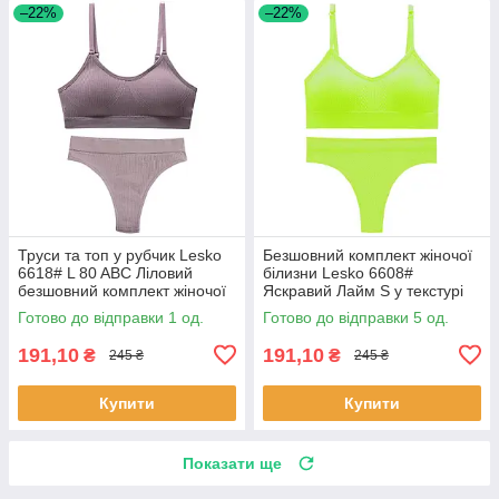
–22%
–22%
Труси та топ у рубчик Lesko
Безшовний комплект жіночої
6618# L 80 ABC Ліловий
білизни Lesko 6608#
безшовний комплект жіночої
Яскравий Лайм S у текстурі
білизни 1 шт.
косичка труси та топ 5 шт.
Готово до відправки 1 од.
Готово до відправки 5 од.
191,10
191,10
₴
₴
245 ₴
245 ₴
Купити
Купити
Показати ще