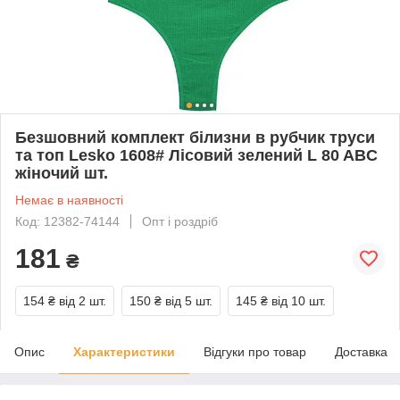
Безшовний комплект білизни в рубчик труси
та топ Lesko 1608# Лісовий зелений L 80 ABC
жіночий шт.
Немає в наявності
Код: 12382-74144
Опт і роздріб
181
₴
154 ₴
від 2 шт.
150 ₴
від 5 шт.
145 ₴
від 10 шт.
Опис
Характеристики
Відгуки про товар
Доставка