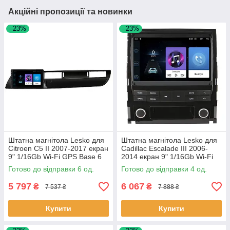
Акційні пропозиції та новинки
–23%
–23%
Штатна магнітола Lesko для
Штатна магнітола Lesko для
Citroen C5 II 2007-2017 екран
Cadillac Escalade III 2006-
9" 1/16Gb Wi-Fi GPS Base 6
2014 екран 9" 1/16Gb Wi-Fi
шт.
GPS Base Каміллак 4 шт.
Готово до відправки 6 од.
Готово до відправки 4 од.
5 797
6 067
₴
₴
7 537 ₴
7 888 ₴
Купити
Купити