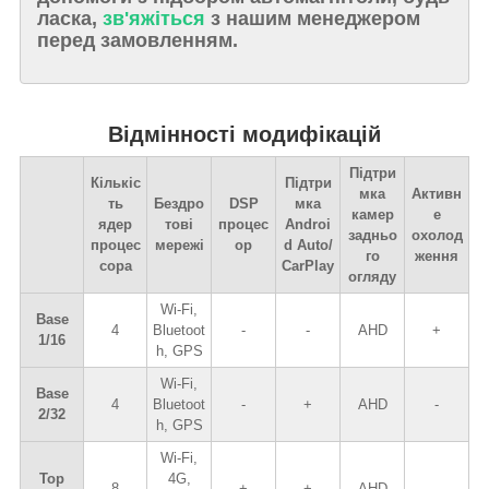
ласка,
зв'яжіться
з нашим менеджером
перед замовленням.
Відмінності модифікацій
Підтри
Кількіс
Підтри
мка
Активн
ть
Бездро
DSP
мка
камер
е
ядер
тові
процес
Androi
задньо
охолод
процес
мережі
ор
d Auto/
го
ження
сора
CarPlay
огляду
Wi-Fi,
Base
4
Bluetoot
-
-
AHD
+
1/16
h, GPS
Wi-Fi,
Base
4
Bluetoot
-
+
AHD
-
2/32
h, GPS
Wi-Fi,
Top
4G,
8
+
+
AHD
-