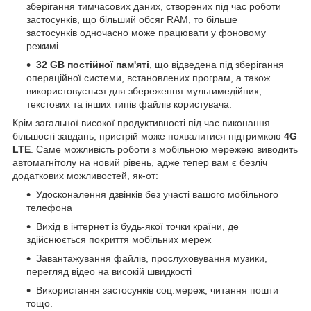
зберігання тимчасових даних, створених під час роботи
застосунків, що більший обсяг RAM, то більше
застосунків одночасно може працювати у фоновому
режимі.
32 GB постійної пам'яті
, що відведена під зберігання
операційної системи, встановлених програм, а також
використовується для збереження мультимедійних,
текстових та інших типів файлів користувача.
Крім загальної високої продуктивності під час виконання
більшості завдань, пристрій може похвалитися підтримкою
4G
LTE
. Саме можливість роботи з мобільною мережею виводить
автомагнітолу на новий рівень, адже тепер вам є безліч
додаткових можливостей, як-от:
Удосконалення дзвінків без участі вашого мобільного
телефона
Вихід в інтернет із будь-якої точки країни, де
здійснюється покриття мобільних мереж
Завантажування файлів, прослуховування музики,
перегляд відео на високій швидкості
Використання застосунків соц.мереж, читання пошти
тощо.