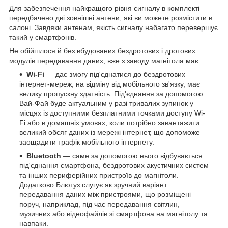
Для забезпечення найкращого рівня сигналу в комплекті
передбачено дві зовнішні антени, які ви можете розмістити в
салоні. Завдяки антенам, якість сигналу набагато перевершує
такий у смартфонів.
Не обійшлося й без вбудованих бездротових і дротових
модулів передавання даних, вже з заводу магнітола має:
Wi-Fi
— дає змогу під'єднатися до бездротових
інтернет-мереж, на відміну від мобільного зв'язку, має
велику пропускну здатність. Під'єднання за допомогою
Вай-Фай буде актуальним у разі тривалих зупинок у
місцях із доступними безплатними точками доступу Wi-
Fi або в домашніх умовах, коли потрібно завантажити
великий обсяг даних із мережі інтернет, що допоможе
заощадити трафік мобільного інтернету.
Bluetooth
— саме за допомогою нього відбувається
під'єднання смартфона, бездротових акустичних систем
та інших периферійних пристроїв до магнітоли.
Додатково Блютуз слугує як зручний варіант
передавання даних між пристроями, що розміщені
поруч, наприклад, під час передавання світлин,
музичних або відеофайлів зі смартфона на магнітолу та
навпаки.