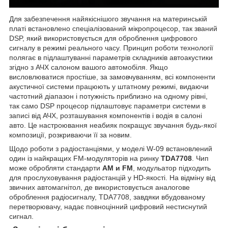
Для забезпечення найякіснішого звучання на материнській
платі встановлено спеціалізований мікропроцесор, так званий
DSP, який використовується для оброблення цифрового
сигналу в режимі реального часу. Принцип роботи технології
полягає в підлаштуванні параметрів складників автоакустики
згідно з АЧХ салоном вашого автомобіля. Якщо
висловлюватися простіше, за замовчуванням, всі компоненти
акустичної системи працюють у штатному режимі, видаючи
частотний діапазон і потужність приблизно на одному рівні,
так само DSP процесор підлаштовує параметри системи в
записі від АЧХ, розташування компонентів і водія в салоні
авто. Це настроювання неабияк покращує звучання будь-якої
композиції, розкриваючи її за новим.
Щодо роботи з радіостанціями, у моделі W-09 встановлений
один із найкращих FM-модуляторів на ринку
TDA7708
. Чип
може обробляти стандарти
AM и FM
, модульатор підходить
для прослуховування радіостанцій у HD-якості. На відміну від
звичних автомагнітол, де використовується аналогове
оброблення радіосигналу, TDA7708, завдяки вбудованому
перетворювачу, надає повноцінний цифровий нестиснутий
сигнал.