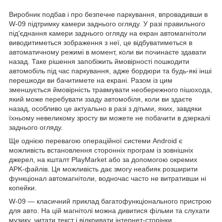
Виробник подбав і про безпечне паркування, впровадивши в
W-09 підтримку камери заднього огляду. У разі правильного
під'єднання камери заднього огляду на екран автомагнітоли
виводитиметься зображення з неї, це відбуватиметься в
автоматичному режимі в момент, коли ви починаєте здавати
назад. Таке рішення запобіжить ймовірності пошкодити
автомобіль під час паркування, адже бордюри та будь-які інші
перешкоди ви бачитимете на екрані. Разом із цим
зменшується ймовірність травмувати необережного пішохода,
який може перебувати ззаду автомобіля, коли ви здаєте
назад, особливо це актуально в разі з дітьми, яких, завдяки
їхньому невеликому зросту ви можете не побачити в дзеркалі
заднього огляду.
Ще однією перевагою операційної системи Android є
можливість встановлення сторонніх програм із зовнішніх
джерел, на кшталт PlayMarket або за допомогою окремих
APK-файлів. Ця можливість дає змогу неабияк розширити
функціонал автомагнітоли, водночас часто не витративши ні
копейки.
W-09 — класичний приклад багатофункціонального пристрою
для авто. На цій магнітолі можна дивитися фільми та слухати
музику, читати текст і відкривати інтернет-сторінки,