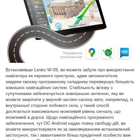
Встановивши Lesko W-09, ви можете забути про використання
навігатора як окремого пристрою, адже автомагнітола
завдяки своєму програмному складнику перевершує більшість
зовнішніх навігаційних систем. Стабільність зв'язку з
супутниками забезпечується зовнішньою антеною, яку ви
можете закріпити у верхній частині салону авто, наприклад, із
внутрішньої сторони лобового скла, у такий спосіб
досягається максимально можливий рівень сигналу, що
можливий в дорозі. Щодо навігаційного програмного
забезпечення, тут ОС Android надає повну свободу дій, ви
можете використовувати як за замовчуванням встановлений
застосунок, так і завантажити більш придатний особисто вам