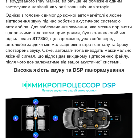
зі вбудованого Play Market, ви більше не обмежені одним
застосунком навігації як у разі зовнішніх навігаторів.
Однією з головних вимог до кожної автомагнітолі є якісне
відтворення звуку під час роботи з акустичною системою
автомобіля. Для забезпечення звучання, яке можна порівняти
з дорожчими головними пристроями, був встановлений чип
підсилювача
ST7850
, що зарекомендував себе серед
автолюбів завдяки мінімалізації рівня втрат сигналу та браку
спотворень звуку. Отже, автомагнітола виводить максимально
якісний сигнал, що відповідає вихідному відтворенню файлу,
після чого все залежатиме від вашої акустичної системи.
Висока якість звуку та DSP панорамування