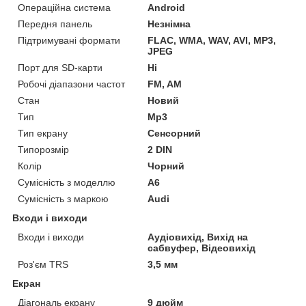
Операційна система
Android
Передня панель
Незнімна
Підтримувані формати
FLAC, WMA, WAV, AVI, MP3,
JPEG
Порт для SD-карти
Ні
Робочі діапазони частот
FM, AM
Стан
Новий
Тип
Mp3
Тип екрану
Сенсорний
Типорозмір
2 DIN
Колір
Чорний
Сумісність з моделлю
A6
Сумісність з маркою
Audi
Входи і виходи
Входи і виходи
Аудіовихід, Вихід на
сабвуфер, Відеовихід
Роз'єм TRS
3,5 мм
Екран
Діагональ екрану
9 дюйм