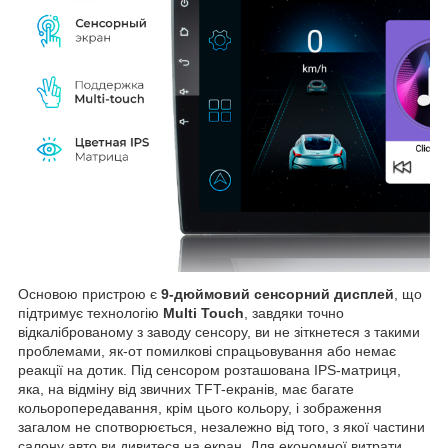
Основою пристрою є
9-дюймовий сенсорний дисплей
, що
підтримує технологію
Multi Touch
, завдяки точно
відкаліброваному з заводу сенсору, ви не зіткнетеся з такими
проблемами, як-от помилкові спрацьовування або немає
реакції на дотик. Під сенсором розташована IPS-матриця,
яка, на відміну від звичних TFT-екранів, має багате
кольоропередавання, крім цього кольору, і зображення
загалом не спотворюється, незалежно від того, з якої частини
салону авто ви дивитеся на екран. Для економної витрати