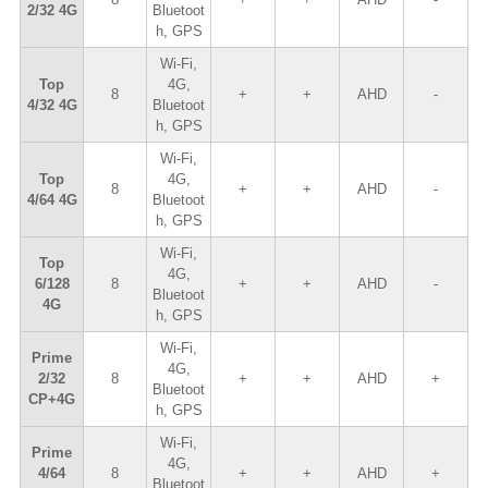
2/32 4G
Bluetoot
h, GPS
Wi-Fi,
Top
4G,
8
+
+
AHD
-
4/32 4G
Bluetoot
h, GPS
Wi-Fi,
Top
4G,
8
+
+
AHD
-
4/64 4G
Bluetoot
h, GPS
Wi-Fi,
Top
4G,
6/128
8
+
+
AHD
-
Bluetoot
4G
h, GPS
Wi-Fi,
Prime
4G,
2/32
8
+
+
AHD
+
Bluetoot
CP+4G
h, GPS
Wi-Fi,
Prime
4G,
4/64
8
+
+
AHD
+
Bluetoot