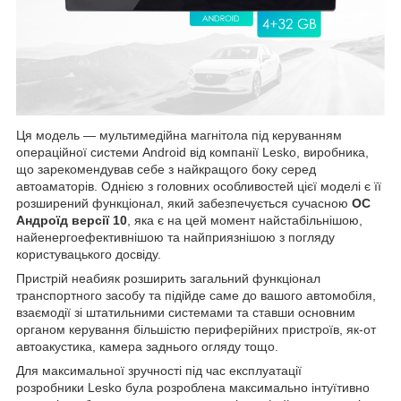
Ця модель — мультимедійна магнітола під керуванням
операційної системи Android від компанії Lesko, виробника,
що зарекомендував себе з найкращого боку серед
автоаматорів. Однією з головних особливостей цієї моделі є її
розширений функціонал, який забезпечується сучасною
ОС
Андроїд версії 10
, яка є на цей момент найстабільнішою,
найенергоефективнішою та найприязнішою з погляду
користувацького досвіду.
Пристрій неабияк розширить загальний функціонал
транспортного засобу та підійде саме до вашого автомобіля,
взаємодії зі штатильними системами та ставши основним
органом керування більшістю периферійних пристроїв, як-от
автоакустика, камера заднього огляду тощо.
Для максимальної зручності під час експлуатації
розробники Lesko була розроблена максимально інтуїтивно