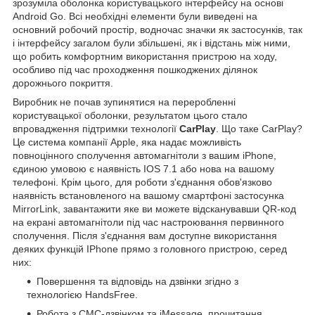
зрозуміла оболонка користувацького інтерфейсу на основі
Android Go. Всі необхідні елементи були виведені на
основний робочий простір, водночас значки як застосунків, так
і інтерфейсу загалом були збільшені, як і відстань між ними,
що робить комфортним використання пристрою на ходу,
особливо під час проходження пошкоджених ділянок
дорожнього покриття.
Виробник не почав зупинятися на переробленні
користувацької оболонки, результатом цього стало
впровадження підтримки технології
CarPlay
. Що таке CarPlay?
Це система компанії Apple, яка надає можливість
повноцінного сполучення автомагнітоли з вашим iPhone,
єдиною умовою є наявність IOS 7.1 або нова на вашому
телефоні. Крім цього, для роботи з'єднання обов'язково
наявність встановленого на вашому смартфоні застосунка
MirrorLink, завантажити яке ви можете відсканувавши QR-код
на екрані автомагнітоли під час настроювання первинного
сполучення. Після з'єднання вам доступне використання
деяких функцій IPhone прямо з головного пристрою, серед
них:
Повершення та відповідь на дзвінки згідно з
технологією HandsFree.
Робота з СМС-дзвінком та iMessage, прочитання,