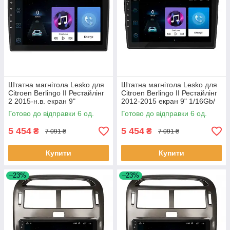
Штатна магнітола Lesko для
Штатна магнітола Lesko для
Citroen Berlingo II Рестайлінг
Citroen Berlingo II Рестайлінг
2 2015-н.в. екран 9"
2012-2015 екран 9" 1/16Gb/
1/16Gb/Wi-Fi GPS Optima 6шт
Wi-Fi GPS Optima 6шт
Готово до відправки 6 од.
Готово до відправки 6 од.
5 454
5 454
₴
₴
7 091 ₴
7 091 ₴
Купити
Купити
–23%
–23%