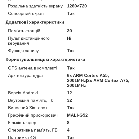
Роздільна здатність екрану
1280×720
Сенсорний екран
Так
Додаткові характеристики
Пам'ять станцій
30
Пульт дистанційного
Ні
керування
Функція запису
Так
Користувальницькі характеристики
GPS антена в комплекті
Так
Архітектура ядра
6x ARM Cortex-A55,
2001MHz|2х ARM Cortex-A75,
2001MHz
Версія Android
12
Внутрішня пам'ять, Гб
32
Виносний Sim-слот
Так
Графічний прискорювач
MALI-G52
Кількість ядер
8
Оперативна пам'ять, ГБ
4
Підтримка 4G
Так