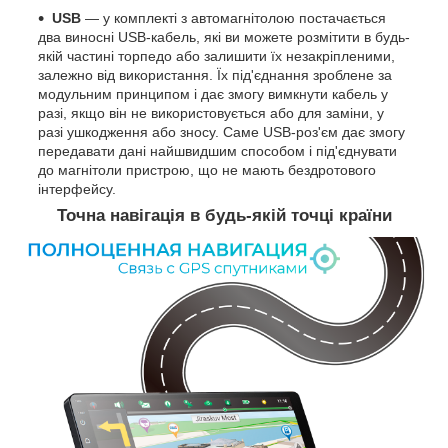
USB
— у комплекті з автомагнітолою постачається
два виносні USB-кабель, які ви можете розмітити в будь-
якій частині торпедо або залишити їх незакріпленими,
залежно від використання. Їх під'єднання зроблене за
модульним принципом і дає змогу вимкнути кабель у
разі, якщо він не використовується або для заміни, у
разі ушкодження або зносу. Саме USB-роз'єм дає змогу
передавати дані найшвидшим способом і під'єднувати
до магнітоли пристрою, що не мають бездротового
інтерфейсу.
Точна навігація в будь-якій точці країни