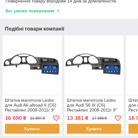
Повернення товару впродовж 14 днів за домовленістю
Всі умови повернення
Подібні товари компанії
Штатна магнітола Lesko
Штатна магнітола Lesko
Штат
для Audi A6 allroad II (C6)
для Audi S6 III (C6)
для 
Рестайлінг 2008-2011г 9"
Рестайлінг 2008-2011г 9"
Рест
4/32Gb 4G Wi-Fi GPS Top
2/32Gb 4G Wi-Fi GPS Top
4/32
16 690
13 381
16 
₴
₴
21 697 ₴
17 396 ₴
1 шт.
1 шт.
1 шт
Купити
Купити