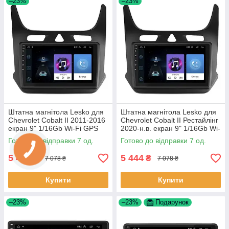
–23%
–23%
Штатна магнітола Lesko для
Штатна магнітола Lesko для
Chevrolet Cobalt II 2011-2016
Chevrolet Cobalt II Рестайлінг
екран 9" 1/16Gb Wi-Fi GPS
2020-н.в. екран 9" 1/16Gb Wi-
Base Шевроле Кобальт 7 шт.
Fi GPS Base 7 шт.
Готово до відправки 7 од.
Готово до відправки 7 од.
5 444
5 444
₴
₴
7 078 ₴
7 078 ₴
Купити
Купити
–23%
–23%
Подарунок