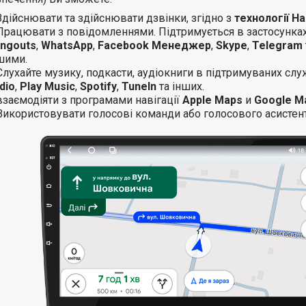
Здійснювати та здійснювати дзвінки, згідно з
технології H
Працювати з повідомленнями. Підтримується в застосунка
ngouts
,
WhatsApp
,
Facebook Менеджер
,
Skype
,
Telegram
шими.
Слухайте музику, подкасти, аудіокниги в підтримуваних слу
dio
,
Play Music
,
Spotify
,
TuneIn
та інших.
взаємодіяти з програмами навігації
Apple Maps
и
Google M
Використовувати голосові команди або голосового асистент