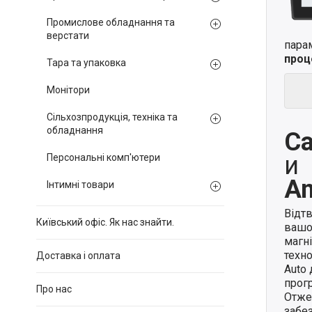
Промислове обладнання та
верстати
пара
проц
Тара та упаковка
Монітори
Сільхозпродукція, техніка та
обладнання
Ca
и
Персональні комп'ютери
An
Інтимні товари
Відт
Київський офіс. Як нас знайти.
вашо
магн
техно
Доставка і оплата
Auto
прогр
Про нас
Отже,
забе