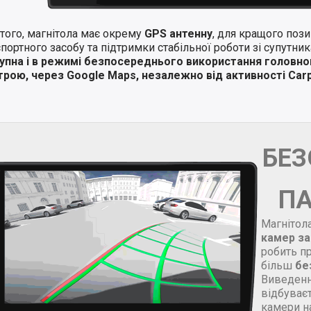
того, магнітола має окрему
GPS антенну
, для кращого поз
портного засобу та підтримки стабільної роботи зі супутни
упна і в режимі безпосереднього використання головно
трою, через Google Maps, незалежно від активності Carp
БЕ
П
Магнітол
камер за
робить п
більш
бе
Виведенн
відбуваєт
камери н