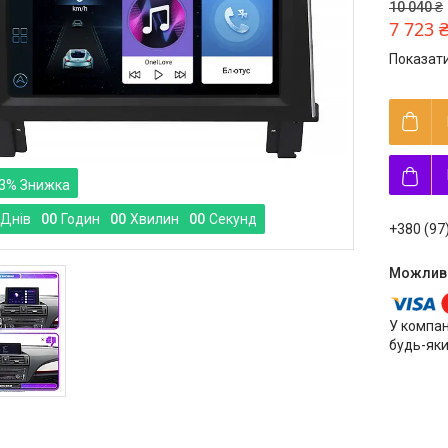
10 040 ₴
7 723 
Показати
3%
Днів
0
0
Годин
0
0
Хвилин
0
0
Секунд
+380 (97
У компан
будь-яки