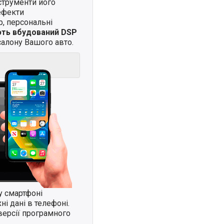
нструменти його
ефекти
, персональні
ють вбудований DSP
алону Вашого авто.
у смартфоні
і дані в телефоні.
версії програмного