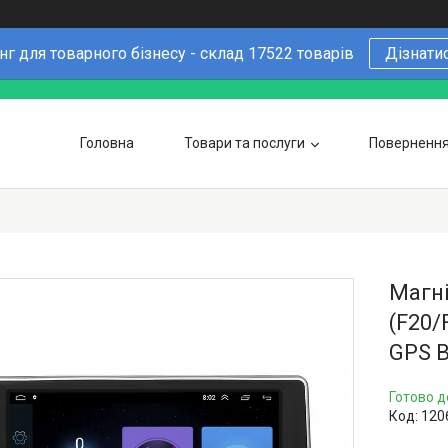
г для товарного бізнесу - склад 17522 товарів
Дізнати
Головна
Товари та послуги
Повернення 
Чому варто купувати у нас
6 причин
Оптовим покупцям
Магні
(F20/
GPS B
Готово д
Код:
120