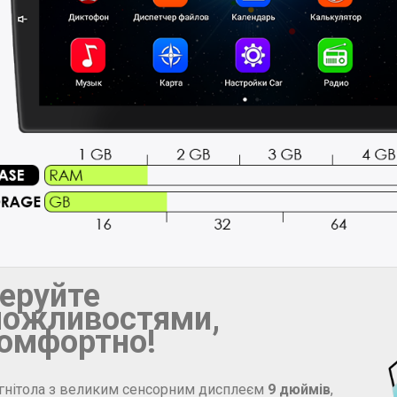
еруйте
ожливостями,
омфортно!
гнітола з великим сенсорним дисплеєм
9 дюймів
,