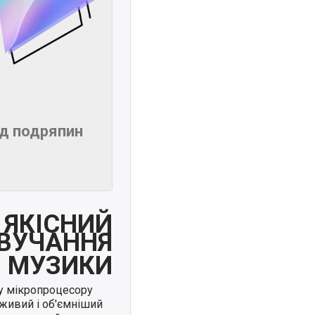
ід подряпин
ЯКІСНИЙ
ВУЧАННЯ
МУЗИКИ
у мікропроцесору
живий і об'ємніший