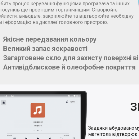
обить процес керування функціями програвача та інших
стосунків ще простішим і органічнішим. Створюйте
йлисти, виводьте, закріплюйте та відтворюйте необхідну
м інформацію на дисплеї головного пристрою.
Якісне передавання кольору
Великий запас яскравості
Загартоване скло для захисту поверхні в
Антивідблискове й олеофобне покриття
З
Завдяки вбудованом
магнітола відтворює 