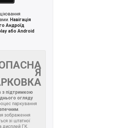
иціювання
ками.
Навігація
го Андроїд
lay або Android
ЗОПАСНА
Я
АРКОВКА
а
з підтримкою
днього огляду
роцес паркування
зпечним
.
я зображення
ься зі штатної
а дисплей ГК.