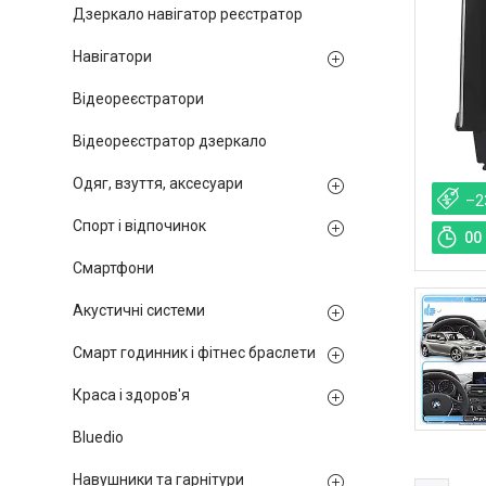
Дзеркало навігатор реєстратор
Навігатори
Відеореєстратори
Відеореєстратор дзеркало
Одяг, взуття, аксесуари
–2
Спорт і відпочинок
0
0
Смартфони
Акустичні системи
Смарт годинник і фітнес браслети
Краса і здоров'я
Bluedio
Навушники та гарнітури