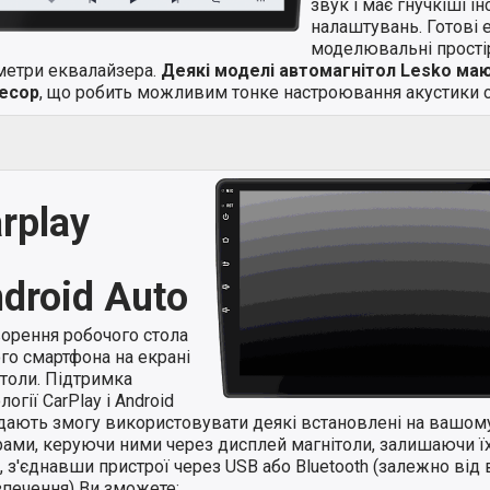
звук і має гнучкіші і
налаштувань. Готові 
моделювальні простір
метри еквалайзера.
Деякі моделі автомагнітол Lesko ма
есор
, що робить можливим тонке настроювання акустики с
rplay
droid Auto
ворення робочого стола
го смартфона на екрані
ітоли. Підтримка
логії CarPlay і Android
 дають змогу використовувати деякі встановлені на вашом
ами, керуючи ними через дисплей магнітоли, залишаючи їхн
 з'єднавши пристрої через USB або Bluetooth (залежно від 
зпечення) Ви зможете: