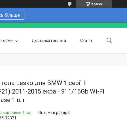
Кошик
сь більше
і обмін
Доставка і оплата
Статті
 замовити онлайн
Про нас
Контакти
Напишіть нам в Telegram
Фотогалерея
тола Lesko для BMW 1 серії II
F21) 2011-2015 екран 9" 1/16Gb Wi-Fi
ase 1 шт.
о відправки 1 од.
Оптом і в роздріб
65-72371