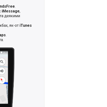
andsFree
.
х
iMessage
,
та деякими
жбах, як-от
iTunes
aps
.
а.