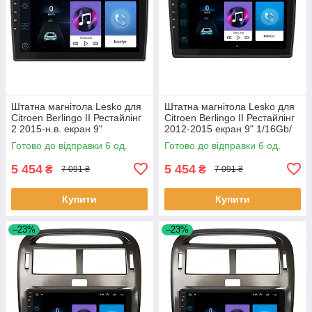
Штатна магнітола Lesko для
Штатна магнітола Lesko для
Citroen Berlingo II Рестайлінг
Citroen Berlingo II Рестайлінг
2 2015-н.в. екран 9"
2012-2015 екран 9" 1/16Gb/
1/16Gb/Wi-Fi GPS Optima 6шт
Wi-Fi GPS Optima 6шт
Готово до відправки 6 од.
Готово до відправки 6 од.
5 454
5 454
₴
₴
7 091 ₴
7 091 ₴
Купити
Купити
–23%
–23%