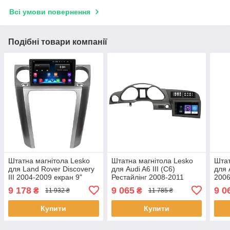
Всі умови повернення
Подібні товари компанії
Штатна магнітола Lesko
Штатна магнітола Lesko
Штат
для Land Rover Discovery
для Audi A6 III (C6)
для 
III 2004-2009 екран 9"
Рестайлінг 2008-2011
2006
2/32Gb Wi-Fi GPS Base 3
екран 9" 1/16Gb Wi-Fi GPS
1/16
9 178
9 065
9 0
₴
₴
11 932 ₴
11 785 ₴
шт.
Base 1 шт.
шт.
Купити
Купити