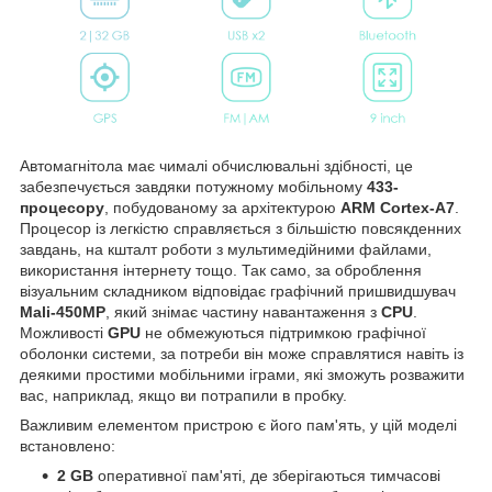
Автомагнітола має чималі обчислювальні здібності, це
забезпечується завдяки потужному мобільному
433-
процесору
, побудованому за архітектурою
ARM Cortex-A7
.
Процесор із легкістю справляється з більшістю повсякденних
завдань, на кшталт роботи з мультимедійними файлами,
використання інтернету тощо. Так само, за оброблення
візуальним складником відповідає графічний пришвидшувач
Mali-450MP
, який знімає частину навантаження з
CPU
.
Можливості
GPU
не обмежуються підтримкою графічної
оболонки системи, за потреби він може справлятися навіть із
деякими простими мобільними іграми, які зможуть розважити
вас, наприклад, якщо ви потрапили в пробку.
Важливим елементом пристрою є його пам'ять, у цій моделі
встановлено:
2 GB
оперативної пам'яті, де зберігаються тимчасові