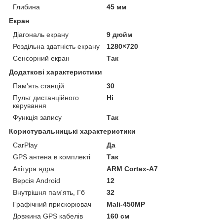
Глибина
45 мм
Екран
Діагональ екрану
9 дюйм
Роздільна здатність екрану
1280×720
Сенсорний екран
Так
Додаткові характеристики
Пам'ять станцій
30
Пульт дистанційного
Ні
керування
Функція запису
Так
Користувальницькі характеристики
CarPlay
Да
GPS антена в комплекті
Так
Ахітура ядра
ARM Cortex-A7
Версія Android
12
Внутрішня пам'ять, Гб
32
Графічний прискорювач
Mali-450MP
Довжина GPS кабелів
160 см