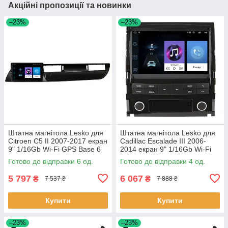
Акційні пропозиції та новинки
–23%
–23%
Штатна магнітола Lesko для
Штатна магнітола Lesko для
Citroen C5 II 2007-2017 екран
Cadillac Escalade III 2006-
9" 1/16Gb Wi-Fi GPS Base 6
2014 екран 9" 1/16Gb Wi-Fi
шт.
GPS Base Каміллак 4 шт.
Готово до відправки 6 од.
Готово до відправки 4 од.
5 797
6 067
₴
₴
7 537 ₴
7 888 ₴
Купити
Купити
–23%
–23%