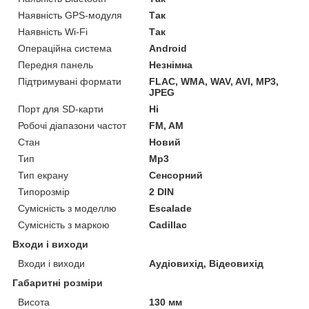
Наявність GPS-модуля
Так
Наявність Wi-Fi
Так
Операційна система
Android
Передня панель
Незнімна
Підтримувані формати
FLAC, WMA, WAV, AVI, MP3,
JPEG
Порт для SD-карти
Ні
Робочі діапазони частот
FM, AM
Стан
Новий
Тип
Mp3
Тип екрану
Сенсорний
Типорозмір
2 DIN
Сумісність з моделлю
Escalade
Сумісність з маркою
Cadillac
Входи і виходи
Входи і виходи
Аудіовихід, Відеовихід
Габаритні розміри
Висота
130 мм