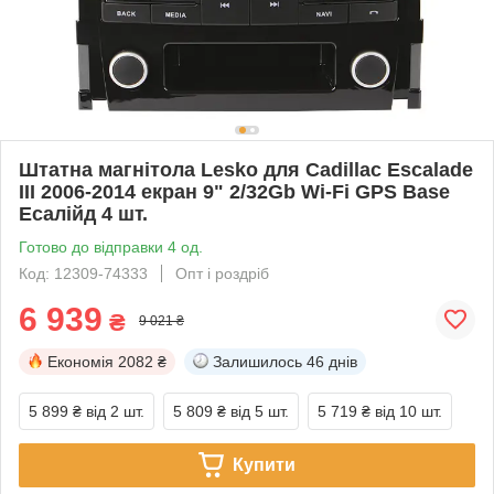
Штатна магнітола Lesko для Cadillac Escalade
III 2006-2014 екран 9" 2/32Gb Wi-Fi GPS Base
Есалійд 4 шт.
Готово до відправки 4 од.
Код: 12309-74333
Опт і роздріб
6 939
₴
9 021 ₴
Економія
2082 ₴
Залишилось
46 днів
5 899 ₴
від 2 шт.
5 809 ₴
від 5 шт.
5 719 ₴
від 10 шт.
Купити