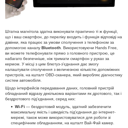
Штатна магнітола здатна виконувати практично ті ж функції,
що і ваш смартфон, до переліку входить і функція відповіді на
дзвінки, яка працює за умови сполучення з телефоном за
допомогою каналу
Bluetooth
. Використовуючи Hands Free,
ви можете телефонувати прямо з головного пристрою, це
набагато безпечніше, ніж тримати смартфон у руках за
кермом. У місці з цим блютуз-з'єднання дає змогу
налаштувати сполучення з величезною кількістю допоміжних
пристроїв, на кшталт OBD-сканера, який виробляє діагностику
систем автомобіля.
Щодо інтерфейсів передавання даних, головний пристрій
обладнаний відразу декількома варіантами як дротового, так і
бездротового під'єднання, серед них:
Wi-Fi
— бездротовий модуль, здатний забезпечити
максимальну якість і швидкість під'єднання до інтернет-
мережі, також може використовуватися для роботи зі
специфічним обладнанням, на кшталт Вай-Фай камер.