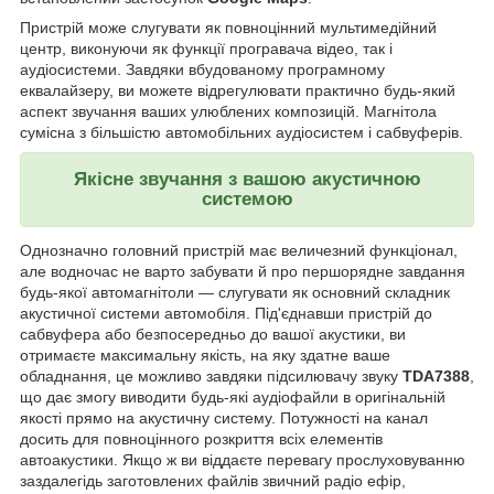
Пристрій може слугувати як повноцінний мультимедійний
центр, виконуючи як функції програвача відео, так і
аудіосистеми. Завдяки вбудованому програмному
еквалайзеру, ви можете відрегулювати практично будь-який
аспект звучання ваших улюблених композицій. Магнітола
сумісна з більшістю автомобільних аудіосистем і сабвуферів.
Якісне звучання з вашою акустичною
системою
Однозначно головний пристрій має величезний функціонал,
але водночас не варто забувати й про першорядне завдання
будь-якої автомагнітоли — слугувати як основний складник
акустичної системи автомобіля. Під'єднавши пристрій до
сабвуфера або безпосередньо до вашої акустики, ви
отримаєте максимальну якість, на яку здатне ваше
обладнання, це можливо завдяки підсилювачу звуку
TDA7388
,
що дає змогу виводити будь-які аудіофайли в оригінальній
якості прямо на акустичну систему. Потужності на канал
досить для повноцінного розкриття всіх елементів
автоакустики. Якщо ж ви віддаєте перевагу прослуховуванню
заздалегідь заготовлених файлів звичний радіо ефір,