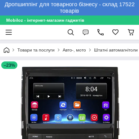
Дропшиппінг для товарного бізнесу - склад 17522
товарів
Mobiloz - інтернет-магазин гаджетів
Товари та послуги
Авто-, мото
Штатні автомагнітоли
–23%