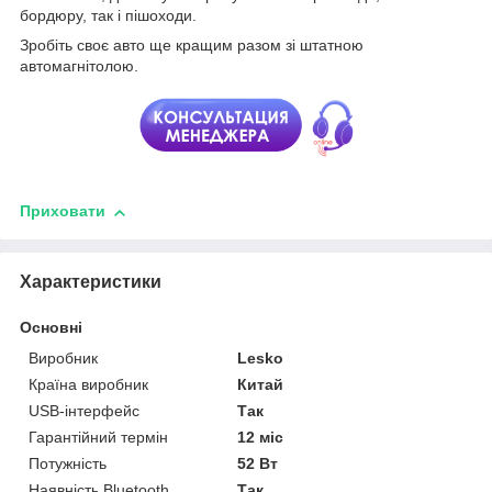
бордюру, так і пішоходи.
Зробіть своє авто ще кращим разом зі штатною
автомагнітолою.
Приховати
Характеристики
Основні
Виробник
Lesko
Країна виробник
Китай
USB-інтерфейс
Так
Гарантійний термін
12 міс
Потужність
52 Вт
Наявність Bluetooth
Так