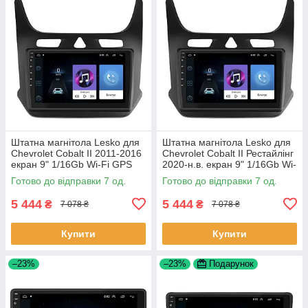
Штатна магнітола Lesko для
Штатна магнітола Lesko для
Chevrolet Cobalt II 2011-2016
Chevrolet Cobalt II Рестайлінг
екран 9" 1/16Gb Wi-Fi GPS
2020-н.в. екран 9" 1/16Gb Wi-
Base Шевроле Кобальт 7 шт.
Fi GPS Base 7 шт.
Готово до відправки 7 од.
Готово до відправки 7 од.
5 444
5 444
₴
₴
7 078 ₴
7 078 ₴
Купити
Купити
–23%
–23%
Подарунок