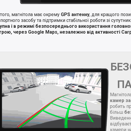
того, магнітола має окрему
GPS антенну
, для кращого поз
портного засобу та підтримки стабільної роботи зі супутни
упна і в режимі безпосереднього використання головно
трою, через Google Maps, незалежно від активності Carp
БЕ
П
Магнітол
камер за
робить п
більш
бе
Виведенн
відбуваєт
камери н