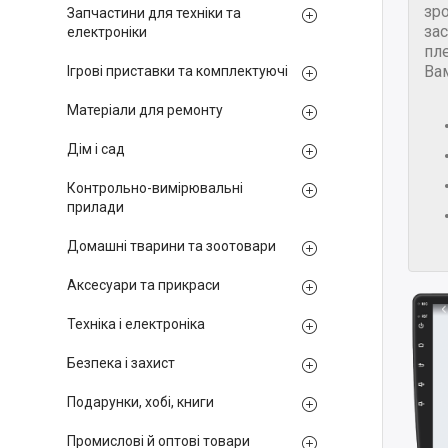
зр
Запчастини для техніки та
за
електроніки
пле
Ва
Ігрові приставки та комплектуючі
Матеріали для ремонту
Дім і сад
Контрольно-вимірювальні
прилади
Домашні тварини та зоотовари
Аксесуари та прикраси
Техніка і електроніка
Безпека і захист
Подарунки, хобі, книги
Промислові й оптові товари