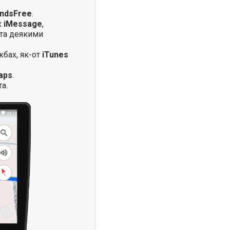
andsFree
.
х
iMessage
,
та деякими
жбах, як-от
iTunes
aps
.
а.