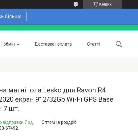
Кошик
сь більше
і обмін
Доставка і оплата
Статті
 замовити онлайн
Про нас
Контакти
Напишіть нам в Telegram
Фотогалерея
а магнітола Lesko для Ravon R4
2020 екран 9" 2/32Gb Wi-Fi GPS Base
 7 шт.
о відправки 7 од.
Оптом і в роздріб
30-67492