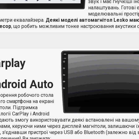
звук і має гнучкіші і
налаштувань. Готові 
моделювальні простір
метри еквалайзера.
Деякі моделі автомагнітол Lesko ма
есор
, що робить можливим тонке настроювання акустики с
rplay
droid Auto
ворення робочого стола
го смартфона на екрані
ітоли. Підтримка
логії CarPlay і Android
 дають змогу використовувати деякі встановлені на вашом
ами, керуючи ними через дисплей магнітоли, залишаючи їхн
 з'єднавши пристрої через USB або Bluetooth (залежно від 
зпечення) Ви зможете: