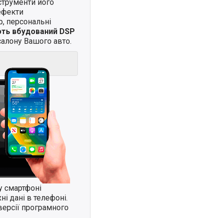
нструменти його
ефекти
, персональні
ють вбудований DSP
алону Вашого авто.
у смартфоні
і дані в телефоні.
версії програмного