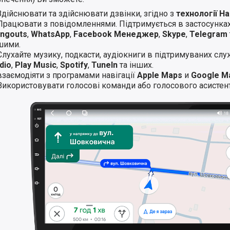
Здійснювати та здійснювати дзвінки, згідно з
технології H
Працювати з повідомленнями. Підтримується в застосунка
ngouts
,
WhatsApp
,
Facebook Менеджер
,
Skype
,
Telegram
шими.
Слухайте музику, подкасти, аудіокниги в підтримуваних слу
dio
,
Play Music
,
Spotify
,
TuneIn
та інших.
взаємодіяти з програмами навігації
Apple Maps
и
Google M
Використовувати голосові команди або голосового асистент