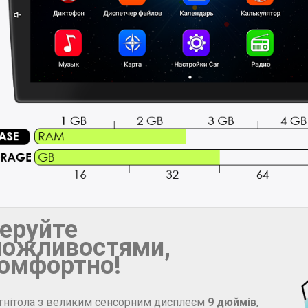
еруйте
ожливостями,
омфортно!
гнітола з великим сенсорним дисплеєм
9 дюймів
,