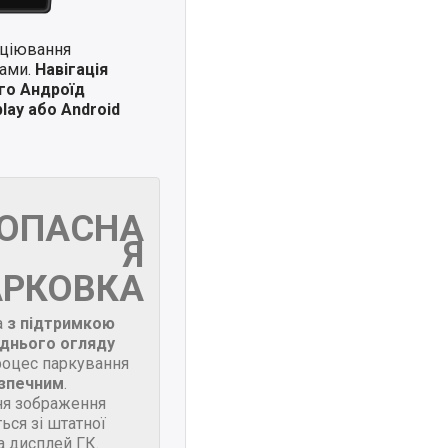
иціювання
ками.
Навігація
го Андроїд
lay або Android
ЗОПАСНА
Я
АРКОВКА
а
з підтримкою
днього огляду
роцес паркування
зпечним
.
я зображення
ься зі штатної
а дисплей ГК.