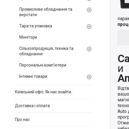
Промислове обладнання та
верстати
пара
проц
Тара та упаковка
Монітори
Сільхозпродукція, техніка та
обладнання
Ca
и
Персональні комп'ютери
An
Інтимні товари
Відт
Київський офіс. Як нас знайти.
вашо
магн
техно
Доставка і оплата
Auto
прогр
Про нас
Отже,
забе