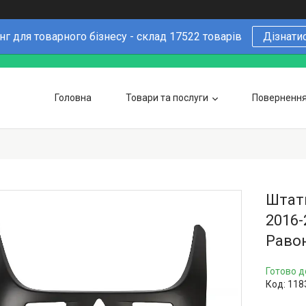
г для товарного бізнесу - склад 17522 товарів
Дізнати
Головна
Товари та послуги
Повернення 
Чому варто купувати у нас
6 причин
Оптовим покупцям
Штатн
2016-
Равон
Готово д
Код:
118