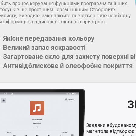
обить процес керування функціями програвача та інших
стосунків ще простішим і органічнішим. Створюйте
йлисти, виводьте, закріплюйте та відтворюйте необхідну
м інформацію на дисплеї головного пристрою.
Якісне передавання кольору
Великий запас яскравості
Загартоване скло для захисту поверхні в
Антивідблискове й олеофобне покриття
З
Завдяки вбудованом
магнітола відтворює 