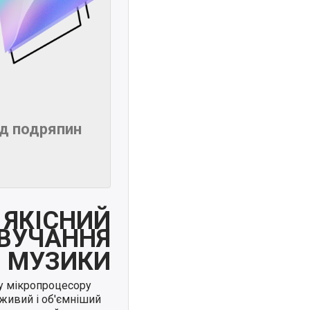
ід подряпин
ЯКІСНИЙ
ВУЧАННЯ
МУЗИКИ
у мікропроцесору
живий і об'ємніший