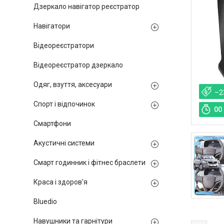
Дзеркало навігатор реєстратор
Навігатори
Відеореєстратори
Відеореєстратор дзеркало
Одяг, взуття, аксесуари
–2
Спорт і відпочинок
0
0
Смартфони
Акустичні системи
Смарт годинник і фітнес браслети
Краса і здоров'я
Bluedio
Навушники та гарнітури