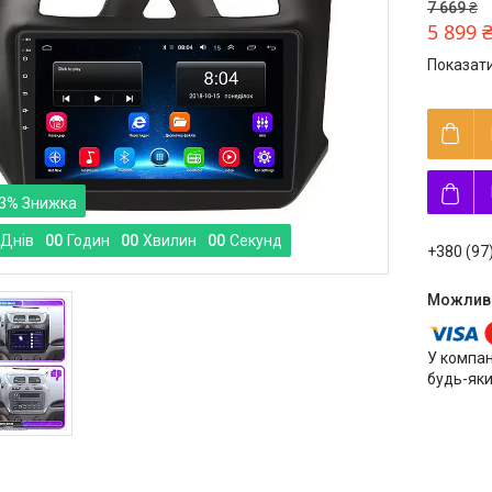
7 669 ₴
5 899 
Показати
3%
Днів
0
0
Годин
0
0
Хвилин
0
0
Секунд
+380 (97
У компан
будь-яки