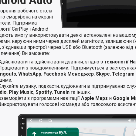
droid Auto
ворення робочого стола
го смартфона на екрані
ітоли. Підтримка
логії CarPlay і Android
 дають змогу використовувати деякі встановлені на вашом
ами, керуючи ними через дисплей магнітоли, залишаючи їхн
 з'єднавши пристрої через USB або Bluetooth (залежно від 
зпечення) Ви зможете:
Здійснювати та здійснювати дзвінки, згідно з
технології H
Працювати з повідомленнями. Підтримується в застосунка
ngouts
,
WhatsApp
,
Facebook Менеджер
,
Skype
,
Telegram
шими.
Слухайте музику, подкасти, аудіокниги в підтримуваних слу
dio
,
Play Music
,
Spotify
,
TuneIn
та інших.
взаємодіяти з програмами навігації
Apple Maps
и
Google M
Використовувати голосові команди або голосового асистент