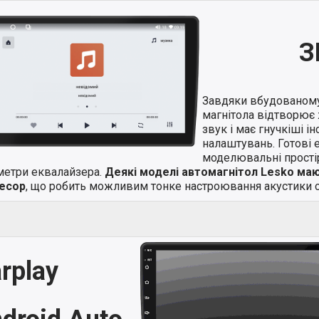
З
Завдяки вбудованом
магнітола відтворює 
звук і має гнучкіші і
налаштувань. Готові 
моделювальні простір
метри еквалайзера.
Деякі моделі автомагнітол Lesko ма
есор
, що робить можливим тонке настроювання акустики с
rplay