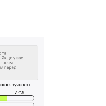
 та
 Якщо у вас
ранням
м перед
шої зручності