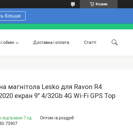
Кошик
сь більше
і обмін
Доставка і оплата
Статті
 замовити онлайн
Про нас
Контакти
Напишіть нам в Telegram
Фотогалерея
а магнітола Lesko для Ravon R4
2020 екран 9" 4/32Gb 4G Wi-Fi GPS Top
о відправки 7 од.
Оптом і в роздріб
30-73907