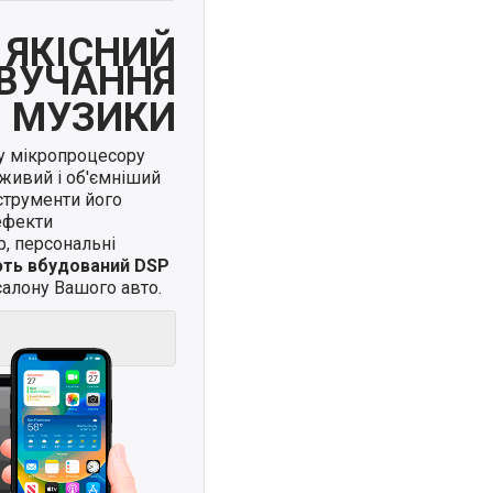
ЯКІСНИЙ
ВУЧАННЯ
МУЗИКИ
у мікропроцесору
живий і об'ємніший
нструменти його
ефекти
, персональні
ють вбудований DSP
алону Вашого авто.