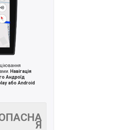
иціювання
ками.
Навігація
го Андроїд
lay або Android
ЗОПАСНА
Я