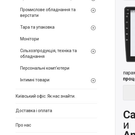
Промислове обладнання та
верстати
Тара та упаковка
Монітори
Сільхозпродукція, техніка та
обладнання
Персональні комп'ютери
пара
проц
Інтимні товари
Київський офіс. Як нас знайти.
Доставка і оплата
Ca
и
Про нас