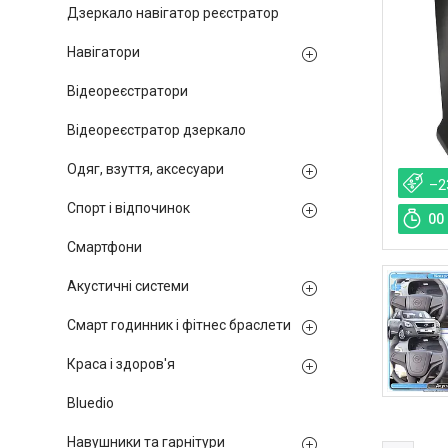
Дзеркало навігатор реєстратор
Навігатори
Відеореєстратори
Відеореєстратор дзеркало
Одяг, взуття, аксесуари
–2
Спорт і відпочинок
0
0
Смартфони
Акустичні системи
Смарт годинник і фітнес браслети
Краса і здоров'я
Bluedio
Навушники та гарнітури