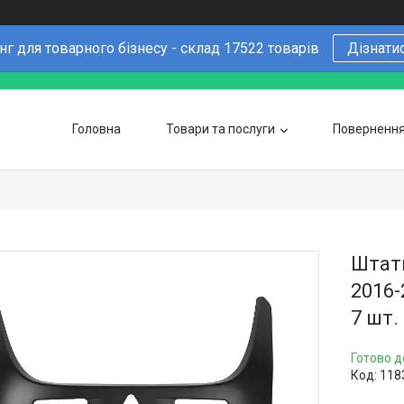
г для товарного бізнесу - склад 17522 товарів
Дізнати
Головна
Товари та послуги
Повернення 
Чому варто купувати у нас
6 причин
Оптовим покупцям
Штатн
2016-
7 шт.
Готово д
Код:
118