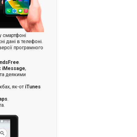
у смартфоні
і дані в телефоні.
версії програмного
andsFree
.
х
iMessage
,
та деякими
жбах, як-от
iTunes
aps
.
а.