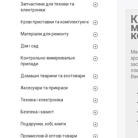
Запчастини для техніки та
електроніки
К
Ігрові приставки та комплектуючі
м
к
Матеріали для ремонту
Дім і сад
Ма
зр
Контрольно-вимірювальні
за
прилади
пле
Домашні тварини та зоотовари
Ва
Аксесуари та прикраси
Техніка і електроніка
Безпека і захист
Подарунки, хобі, книги
Промислові й оптові товари