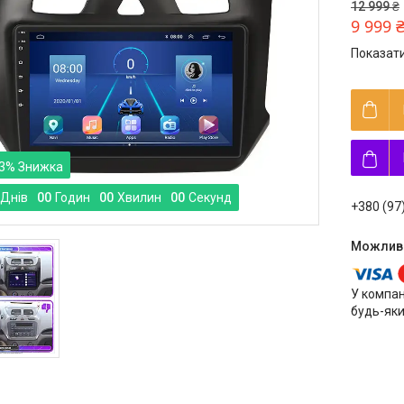
12 999 ₴
9 999 
Показати
3%
Днів
0
0
Годин
0
0
Хвилин
0
0
Секунд
+380 (97
У компан
будь-яки