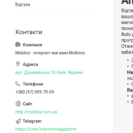
An
Відгуки
Відт
вашо
магн
техно
Auto
прогр
Отже,
забе
Mobiloz - інтернет-магазин Мобілоз
Ha
вул. Дружківська 10, Київ, Україна
ін
Ra
+380 (97) 909-79-09
http://mobiloz.com.ua
https://t.me/internetmagazinfm