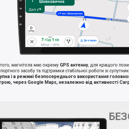
того, магнітола має окрему
GPS антенну
, для кращого поз
портного засобу та підтримки стабільної роботи зі супутни
упна і в режимі безпосереднього використання головно
трою, через Google Maps, незалежно від активності Carp
БЕ