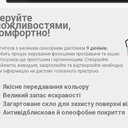
еруйте
ожливостями,
омфортно!
гнітола з великим сенсорним дисплеєм
9 дюймів
,
обить процес керування функціями програвача та інших
стосунків ще простішим і органічнішим. Створюйте
йлисти, виводьте, закріплюйте та відтворюйте необхідну
м інформацію на дисплеї головного пристрою.
Якісне передавання кольору
Великий запас яскравості
Загартоване скло для захисту поверхні в
Антивідблискове й олеофобне покриття