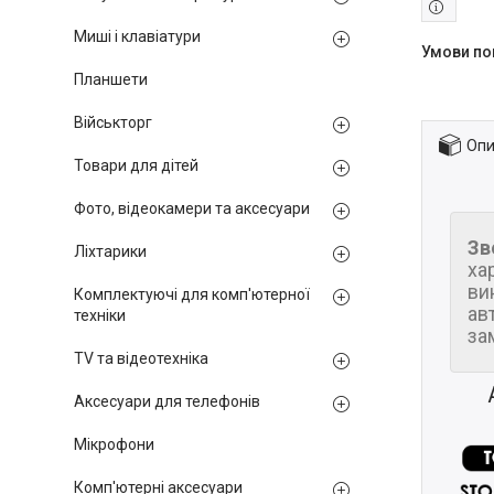
Миші і клавіатури
Планшети
Військторг
Опи
Товари для дітей
Фото, відеокамери та аксесуари
Зв
Ліхтарики
ха
ви
Комплектуючі для комп'ютерної
ав
техніки
за
TV та відеотехніка
Аксесуари для телефонів
Мікрофони
Комп'ютерні аксесуари